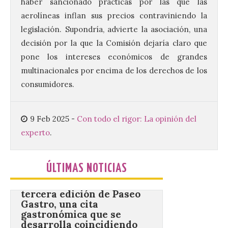
Tech
haber sancionado prácticas por las que las
aerolíneas inflan sus precios contraviniendo la
10 Ago 2026
legislación. Supondría, advierte la asociación, una
decisión por la que la Comisión dejaría claro que
Los Campamentos
pone los intereses económicos de grandes
Salamanca Tech, que se
desarrollan hasta el 4 de
multinacionales por encima de los derechos de los
septiembre en nueve
consumidores.
turnos semanales con
capacidad para 120 niños cada uno. Un
total de 120 menores han recibido su
diploma acreditativo tras finalizar esta
9 Feb 2025
-
Con todo el rigor: La opinión del
semana de actividades en […]
experto
.
Gijón/Xixón celebra la
ÚLTIMAS NOTICIAS
tercera edición de Paseo
Gastro, una cita
gastronómica que se
desarrolla coincidiendo
con la Semana Grande de
la ciudad.