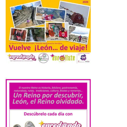
La formación leonesista
registró una batería de
preguntas escritas en las
Cortes autonómicas
mediante las cuales vuelve
a reclamar a la institución autonómica
que exija al Gobierno de España la
supresión de este peaje por la ilegalidad
de la prórroga […]
El alumnado de FP crece
un 2,5% hasta superar los
.
1,2 millones de
matriculados y marca un
nuevo récord
10 Ago 2026
El Ministerio publica la
Estadística de las
Enseñanzas no