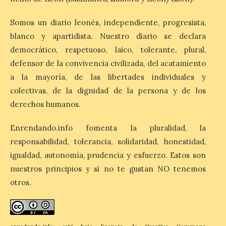
El Ayuntamiento de
Segovia presenta “Música
Somos un diario leonés, independiente, progresista,
para un eclipse”, un
blanco y apartidista. Nuestro diario se declara
concierto único con
democrático, respetuoso, laico, tolerante, plural,
motivo del eclipse de sol
defensor de la convivencia civilizada, del acatamiento
10 Ago 2026
a la mayoría, de las libertades individuales y
colectivas, de la dignidad de la persona y de los
La cita, que se celebrará el
derechos humanos.
12 de agosto en el
enlosado de la Catedral,
incluye el estreno absoluto
Enrendando.info fomenta la pluralidad, la
de una composición del
responsabilidad, tolerancia, solidaridad, honestidad,
músico segoviano Geni Uñón. Turismo de
Segovia lanza el Premio Internacional de
igualdad, autonomía, prudencia y esfuerzo. Estos son
Fotografía del Eclipse “Segovia bajo […]
nuestros principios y si no te gustan NO tenemos
otros.
València prepara un
operativo especial de
limpieza en las playas y el