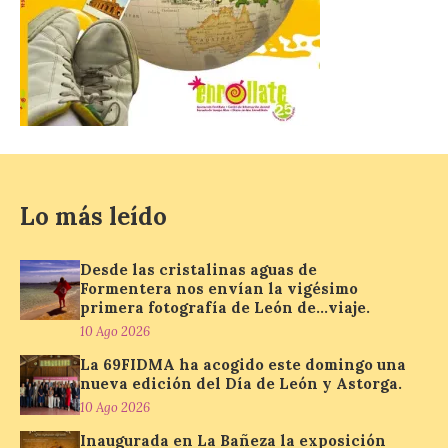
una feria […]
CIUDEN acoge un nuevo
gran proyecto expositivo
que conecta la obra de
Eduardo Chillida con el
patrimonio industrial
10 Ago 2026
Lo más leído
Desde las cristalinas aguas de
La Térmica Cultural
Formentera nos envían la vigésimo
albergará hasta el 10 de
enero de 2027 la muestra
primera fotografía de León de…viaje.
‘Eduardo Chillida. Pensar
10 Ago 2026
con las manos’, formada
por 125 piezas de una de las figuras
La 69FIDMA ha acogido este domingo una
esenciales del arte contemporáneo.
nueva edición del Día de León y Astorga.
Hierro, vacío y memoria industrial
marcan esta exposición […]
10 Ago 2026
Inaugurada en La Bañeza la exposición