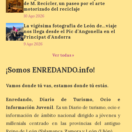
de M. Recicler, un paseo por el arte
motorizado del reciclaje
Protección Civil activa la
10 Ago 2026
fase de Preemergencia en
Situación Operativa 1 del
La vigésima fotografía de León de…viaje
Plan Estatal General de
nos llega desde el Pic d’Angonella en el
Emergencias ante los
Principat d’Andorra
riesgos potenciales
9 Ago 2026
asociados al eclipse
Ver todas »
10 Ago 2026
¡Somos ENREDANDO.info!
El dispositivo se refuerza
días antes del eclipse
solar total del 12 de
Vamos donde tú vas, estamos donde tú estás.
agosto, que atravesará
España de oeste a este, y
Enredando, Diario de Turismo, Ocio e
que movilizará a varios millones de
personas para disfrutar de este
Información Juvenil
. Es un Diario de turismo, ocio e
acontecimiento histórico. Algunas
información de ámbito nacional dirigido a jóvenes y
comunidades autónomas ya han […]
millenials centrado en las provincias del antiguo
Reino de León (Salamanca, Zamora y León/Llión).