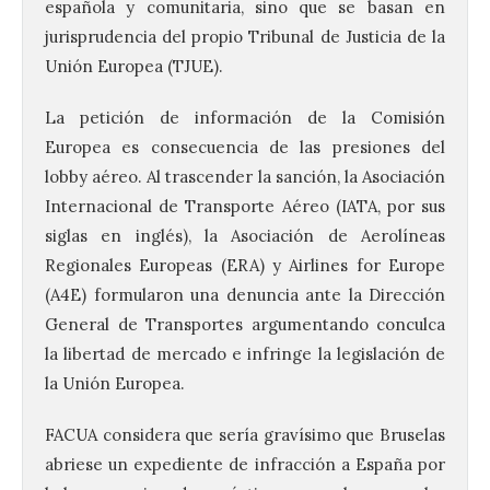
española y comunitaria, sino que se basan en
jurisprudencia del propio Tribunal de Justicia de la
Unión Europea (TJUE).
La petición de información de la Comisión
Europea es consecuencia de las presiones del
lobby aéreo. Al trascender la sanción, la Asociación
Internacional de Transporte Aéreo (IATA, por sus
siglas en inglés), la Asociación de Aerolíneas
Regionales Europeas (ERA) y Airlines for Europe
(A4E) formularon una denuncia ante la Dirección
General de Transportes argumentando conculca
la libertad de mercado e infringe la legislación de
120 jóvenes completan su
la Unión Europea.
formación en robótica y
entornos digitales en un
FACUA
considera que sería gravísimo que Bruselas
nuevo curso de los
abriese un expediente de infracción a España por
Campamentos Salamanca