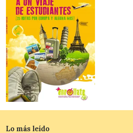
Última llamada: Eclipse
total del 12 de agosto.
Dónde alojarse y a qué
precio
7 Ago 2026
León es la provincia más
económica (116€/noche),
pero también una de las
más agotadas: solo un 4%
de alojamientos libres.
Zamora, Palencia y Álava son las
provincias con menos margen: apenas un
1% de los alojamientos siguen libres para
esas […]
Lo más leído
El eclipse genera un boom