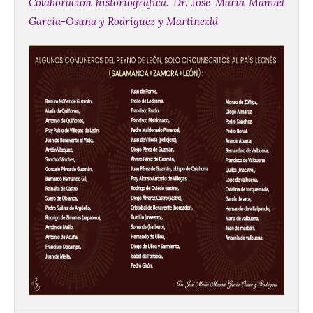
Colaboración historiográfica. Dr. José María Manuel
La decimoctava fotografía
García-Osuna y Rodríguez y Martínezld
de León de…viaje nos llega
desde la sede del
Parlamento Europeo en
Estrasburgo.
7 Ago 2026
Nueva edición de León
de…viaje. Una iniciativa
organizado por la sección
juvenil de la Asociación
Enróllate, la Asociación
Conceyu País Llionés y el Diario de
Turismo, Ocio e Información para
jóvenes “Enredando.info”. . La
decimoctava fotografía de León de…viaje
nos […]
UPL insta a la Junta a