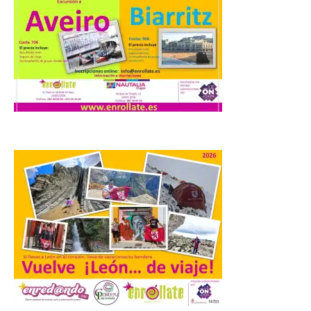
Durante los días 1 y 2 de
agosto, tanto el público
infantil como el adulto
pudo disfrutar de un
planetario que se instaló
en el polideportivo municipal, con pases
de mañana dedicados preferentemente al
público infantil y, el resto del […]
El Gobierno de España
lanza un visor web para
localizar y disfrutar del
eclipse solar del 12 de
agosto con seguridad
7 Ago 2026
Se trata de un visor web