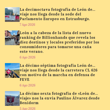
de reservas hoteleras y
precios desorbitados,
La decimoctava fotografía de León de…
según SiteMinder
viaje nos llega desde la sede del
Parlamento Europeo en Estrasburgo.
7 Ago 2026
7 Ago 2026
León a la cabeza de la lista del nuevo
Asturias lidera el impacto
ranking de Billionhands que revela los
del fenómeno, con el
diez destinos y locales preferidos por los
mayor aumento en
consumidores para tomarse una caña
reservas, precios y
este verano.
antelación de compra. El
6 Ago 2026
auge de la demanda redefine la
planificación: reservas más anticipadas y
La décimo séptima fotografía León de…
estancias más breves en torno al evento.
viaje nos llega desde la carretera CL 626
Madrid, 7 agosto de […]
con motivo de la marcha en defensa de
FEVE
6 Ago 2026
Mil y una iniciativas para
La décimo sexta fotografía de «León de…
disfrutar del eclipse total
viaje» nos la envía Paulino Álvarez desde
de Sol en Lleida
Benidorm
7 Ago 2026
5 Ago 2026