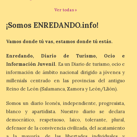
Ver todas »
Las comarcas del llano de
Lleida, especialmente El
¡Somos ENREDANDO.info!
Segrià y Les Garrigues, se
convertirán el día 12 de
agosto en un mirador
Vamos donde tú vas, estamos donde tú estás.
privilegiado para observar este fenómeno
único. . El 12 de agosto, aproximadamente
a las 20.30 h, la Luna […]
Enredando, Diario de Turismo, Ocio e
Información Juvenil
. Es un Diario de turismo, ocio e
información de ámbito nacional dirigido a jóvenes y
El Ayuntamiento de
millenials centrado en las provincias del antiguo
Zamora recibe a la Banda
Reino de León (Salamanca, Zamora y León/Llión).
de Música tras sus
históricos triunfos en
Kerkrade
Somos un diario leonés, independiente, progresista,
blanco y apartidista. Nuestro diario se declara
7 Ago 2026
democrático, respetuoso, laico, tolerante, plural,
defensor de la convivencia civilizada, del acatamiento
La agrupación zamorana
a la mayoría, de las libertades individuales y
ha logrado una Medalla de