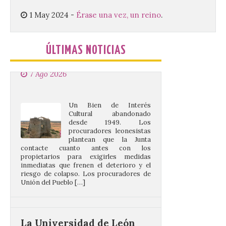
actuar para salvar el
castillo del Asmesnal, un
1 May 2024
-
Érase una vez, un reino
.
BIC en estado de ruina
7 Ago 2026
ÚLTIMAS NOTICIAS
Un Bien de Interés
Cultural abandonado
desde 1949. Los
procuradores leonesistas
plantean que la Junta
contacte cuanto antes con los
propietarios para exigirles medidas
inmediatas que frenen el deterioro y el
riesgo de colapso. Los procuradores de
Unión del Pueblo […]
La Universidad de León
distribuye folletos con la
programación del evento
del eclipse solar que