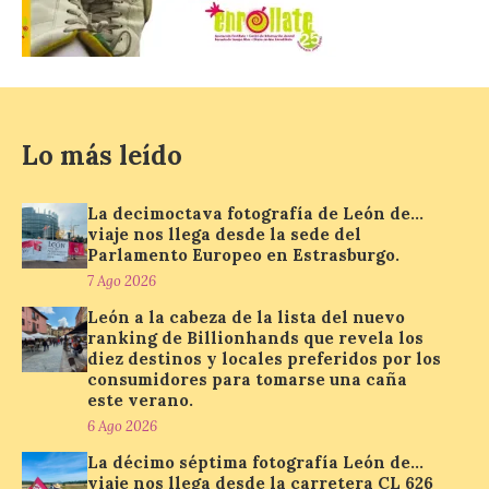
eclipse solar del 12 de
agosto con seguridad
7 Ago 2026
Se trata de un visor web
Lo más leído
que permite conocer la
posición exacta del Sol y
así localizar el lugar ideal
para observar el eclipse
La decimoctava fotografía de León de…
solar del 12 de agosto de 2026 sin
viaje nos llega desde la sede del
obstáculos. El visor es una herramienta a
Parlamento Europeo en Estrasburgo.
la […]
7 Ago 2026
León a la cabeza de la lista del nuevo
ranking de Billionhands que revela los
Paradores renueva su
diez destinos y locales preferidos por los
compromiso con La Vuelta
consumidores para tomarse una caña
como patrocinador oficial
este verano.
6 Ago 2026
7 Ago 2026
La décimo séptima fotografía León de…
viaje nos llega desde la carretera CL 626