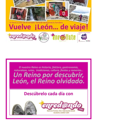
Laciana comienza su
programación para
disfrutar el eclipse total
del 12 de agosto
7 Ago 2026
.
Durante los días 1 y 2 de
agosto, tanto el público
infantil como el adulto
pudo disfrutar de un
planetario que se instaló
en el polideportivo municipal, con pases
de mañana dedicados preferentemente al
público infantil y, el resto del […]
Más de 200.000 jóvenes