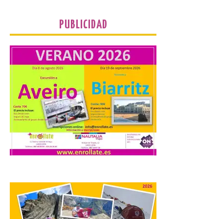
Unión del Pueblo […]
PUBLICIDAD
La Universidad de León
distribuye folletos con la
programación del evento
del eclipse solar que
organiza con la ESA y el
Ayuntamiento
7 Ago 2026
Los materiales ya pueden
recogerse gratuitamente
en la Oficina de
Información Turística de
León e incluyen, además
del programa del evento, una guía
práctica con recomendaciones
elaboradas por especialistas para
observar el eclipse con seguridad León, 7
de agosto de 2026. La programación […]