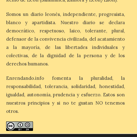
provincias con menos margen: apenas un
1% de los alojamientos siguen libres para
Somos un diario leonés, independiente, progresista,
esas […]
blanco y apartidista. Nuestro diario se declara
democrático, respetuoso, laico, tolerante, plural,
El eclipse genera un boom
defensor de la convivencia civilizada, del acatamiento
de reservas hoteleras y
a la mayoría, de las libertades individuales y
precios desorbitados,
colectivas, de la dignidad de la persona y de los
según SiteMinder
derechos humanos.
7 Ago 2026
Enrendando.info fomenta la pluralidad, la
responsabilidad, tolerancia, solidaridad, honestidad,
Asturias lidera el impacto
del fenómeno, con el
igualdad, autonomía, prudencia y esfuerzo. Estos son
mayor aumento en
nuestros principios y si no te gustan NO tenemos
reservas, precios y
antelación de compra. El
otros.
auge de la demanda redefine la
planificación: reservas más anticipadas y
estancias más breves en torno al evento.
Madrid, 7 agosto de […]