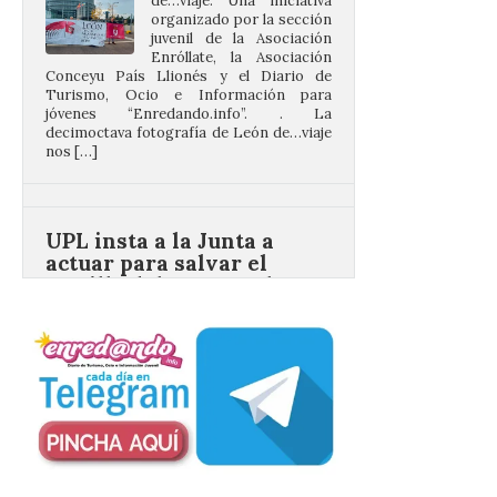
Conceyu País Llionés y el Diario de
Turismo, Ocio e Información para
jóvenes “Enredando.info”. . La
decimoctava fotografía de León de…viaje
nos […]
UPL insta a la Junta a
actuar para salvar el
castillo del Asmesnal, un
BIC en estado de ruina
7 Ago 2026
Un Bien de Interés
Cultural abandonado
desde 1949. Los
procuradores leonesistas
plantean que la Junta
contacte cuanto antes con los
propietarios para exigirles medidas
inmediatas que frenen el deterioro y el
riesgo de colapso. Los procuradores de