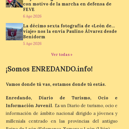
La cadena hotelera pública
con motivo de la marcha en defensa de
volverá a estar presente
FEVE
en la zona de descanso
6 Ago 2026
junto al control de firmas
y, como novedad, en el
La décimo sexta fotografía de «León de…
Leaders Lounge, dos espacios exclusivos
viaje» nos la envía Paulino Álvarez desde
para los ciclistas. El recorrido de La
Vuelta discurrirá junto a 17 […]
Benidorm
5 Ago 2026
Ver todas »
Última llamada: Eclipse
total del 12 de agosto.
¡Somos ENREDANDO.info!
Dónde alojarse y a qué
precio
Vamos donde tú vas, estamos donde tú estás.
7 Ago 2026
Enredando, Diario de Turismo, Ocio e
León es la provincia más
Información Juvenil
. Es un Diario de turismo, ocio e
económica (116€/noche),
información de ámbito nacional dirigido a jóvenes y
pero también una de las
más agotadas: solo un 4%
millenials centrado en las provincias del antiguo
de alojamientos libres.
Zamora, Palencia y Álava son las
Reino de León (Salamanca, Zamora y León/Llión).