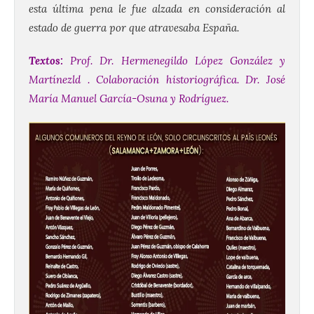
esta última pena le fue alzada en consideración al
estado de guerra por que atravesaba España.
Textos:
Prof. Dr. Hermenegildo López González
y
Martínezld
. Colaboración historiográfica. Dr. José
María Manuel García-Osuna y Rodríguez.
Vuelve la tradicional Feria
de Dulces del Convento a
Gradefes
7 Ago 2026
Tendrá lugar el 9 de
agosto en los aledaños del
monasterio cisterciense