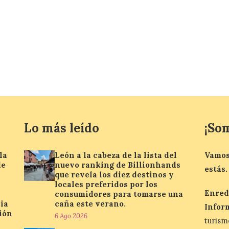
Lo más leído
¡So
la
León a la cabeza de la lista del
Vamos
de
nuevo ranking de Billionhands
estás.
que revela los diez destinos y
locales preferidos por los
Enred
consumidores para tomarse una
ia
caña este verano.
Infor
ión
6 Ago 2026
turis