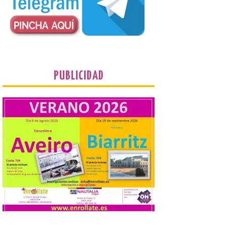
programa de prácticas, estableciendo un
marco único modernizado que hace que el
programa […]
Despega el primer avión
de Iberia con wifi de alta
velocidad gratuito de
PUBLICIDAD
Starlink
6 Ago 2026
Iberia se convierte en la
primera aerolínea
española en ofrecer wifi a
bordo de Starlink, la
constelación de satélites
más avanzada del mundo, desarrollada
por SpaceX. La incorporación de esta
tecnología forma parte del compromiso
de Iberia con la innovación […]
La Junta promueve la