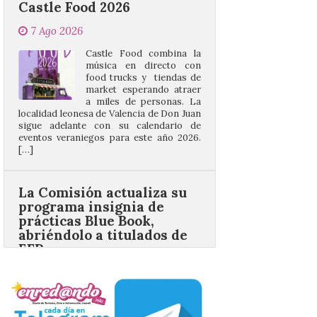
Castle Food combina la
música en directo con
food trucks y tiendas de
market esperando atraer
a miles de personas. La
localidad leonesa de Valencia de Don Juan
sigue adelante con su calendario de
eventos veraniegos para este año 2026.
[…]
La Comisión actualiza su
programa insignia de
prácticas Blue Book,
abriéndolo a titulados de
EFP
6 Ago 2026
Las solicitudes estarán
abiertas del 22 de julio al 4
de septiembre de 2026.
Bruselas, 6 de agosto de
2026.- La Comisión
Europea ha actualizado las normas de su