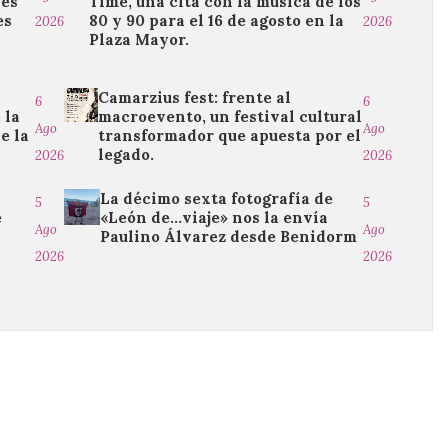
les
Time, una cita con la música de los
es
80 y 90 para el 16 de agosto en la
2026
2026
Plaza Mayor.
Camarzius fest: frente al
6
6
 la
macroevento, un festival cultural
Ago
Ago
e la
transformador que apuesta por el
legado.
2026
2026
La décimo sexta fotografía de
5
5
e
«León de…viaje» nos la envía
Ago
Ago
Paulino Álvarez desde Benidorm
2026
2026