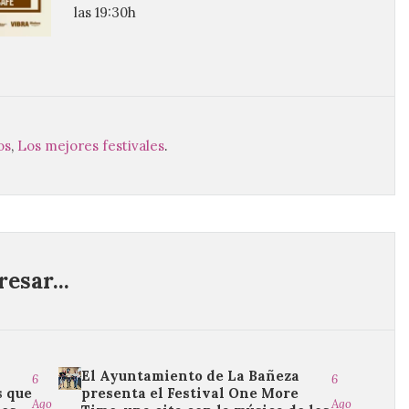
las 19:30h
os
,
Los mejores festivales
.
esar...
El Ayuntamiento de La Bañeza
6
6
s que
presenta el Festival One More
Ago
Ago