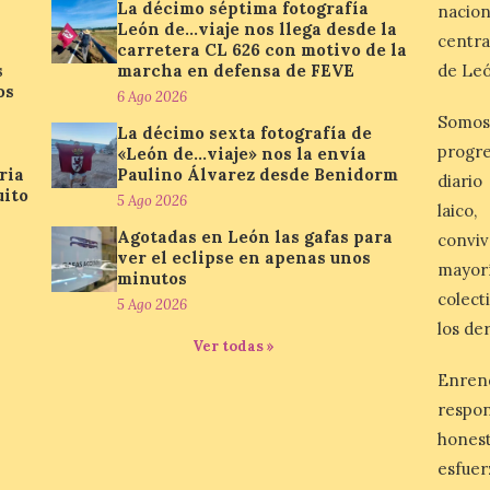
La décimo séptima fotografía
nacio
León de…viaje nos llega desde la
centra
carretera CL 626 con motivo de la
s
marcha en defensa de FEVE
de Leó
os
6 Ago 2026
Somos
La décimo sexta fotografía de
progre
«León de…viaje» nos la envía
ria
Paulino Álvarez desde Benidorm
diario
uito
5 Ago 2026
laico
Agotadas en León las gafas para
conviv
ver el eclipse en apenas unos
mayor
minutos
colect
5 Ago 2026
los de
Ver todas »
Enren
respo
honest
esfuer