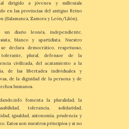
nal dirigido a jóvenes y millenials
del Ayuntamiento de La Bañeza ha
acogido esta mañana la presentación
do en las provincias del antiguo Reino
oficial del Festival One […]
n (Salamanca, Zamora y León/Llión).
“Mirar un eclipse sin
 un diario leonés, independiente,
protección adecuada
sista, blanco y apartidista. Nuestro
puede causar daños
irreversibles en la retina”
 se declara democrático, respetuoso,
, tolerante, plural, defensor de la
6 Ago 2026
encia civilizada, del acatamiento a la
La retinopatía solar puede
ía, de las libertades individuales y
provocar pérdida de
visión central, manchas en
ivas, de la dignidad de la persona y de
el campo visual y
rechos humanos.
alteraciones en la
percepción de formas y colores. El
especialista en Oftalmología del Hospital
dando.info fomenta la pluralidad, la
San Juan de Dios de León, Dr. Mahave
Ruiz, advierte de […]
nsabilidad, tolerancia, solidaridad,
idad, igualdad, autonomía, prudencia y
La décimo séptima
zo. Estos son nuestros principios y si no