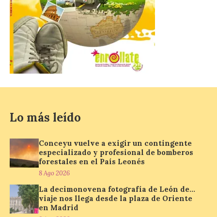
la Campa Torres y La […]
La decimonovena
fotografía de León de…
viaje nos llega desde la
plaza de Oriente en
Madrid
8 Ago 2026
Lo más leído
Nueva edición de León
de…viaje. Una iniciativa
Conceyu vuelve a exigir un contingente
organizado por la sección
especializado y profesional de bomberos
juvenil de la Asociación
forestales en el País Leonés
Enróllate, la Asociación
Conceyu País Llionés y el Diario de
8 Ago 2026
Turismo, Ocio e Información para
La decimonovena fotografía de León de…
jóvenes “Enredando.info”. Pilar Aller Aller
nos envía la décimo […]
viaje nos llega desde la plaza de Oriente
en Madrid