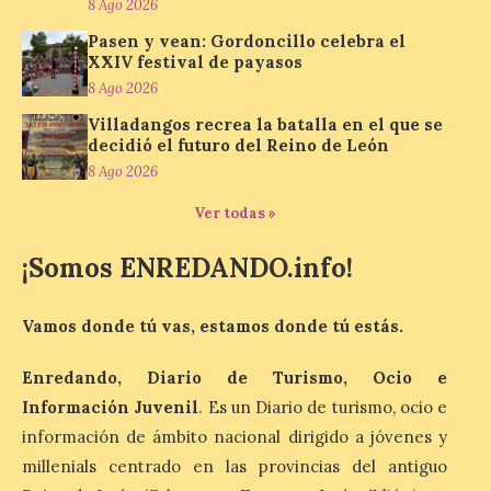
8 Ago 2026
Pasen y vean: Gordoncillo celebra el
Los minerales y sus usos
XXIV festival de payasos
más comunes centran la
nueva exposición del
8 Ago 2026
Museo de la Siderurgia y
Villadangos recrea la batalla en el que se
la Minería de Sabero
decidió el futuro del Reino de León
8 Ago 2026
8 Ago 2026
Ver todas »
La exposición que se
inaugurará el sábado día 8
¡Somos ENREDANDO.info!
de agosto a las doce y
media de la mañana,
durante la ‘Feria de
Vamos donde tú vas, estamos donde tú estás.
minerales, rocas y fósiles de Castilla y
León’, podrá visitarse hasta finales del
mes de noviembre, con […]
Enredando, Diario de Turismo, Ocio e
Información Juvenil
. Es un Diario de turismo, ocio e
información de ámbito nacional dirigido a jóvenes y
La Bañeza inicia sus
millenials centrado en las provincias del antiguo
fiestas con el pregón a