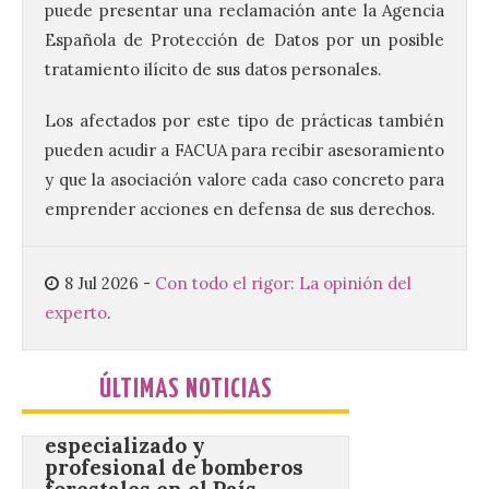
puede presentar una reclamación ante la Agencia
8 Ago 2026
Española de Protección de Datos por un posible
tratamiento ilícito de sus datos personales.
Este certamen,
promovido por el Instituto
Los afectados por este tipo de prácticas también
Universitario de Música
pueden acudir a
FACUA
para recibir asesoramiento
Sacra de la Universidad
Pontificia de Salamanca
y que la asociación valore cada caso concreto para
(UPSA), premiará composiciones
inéditas, destinadas a coro, con un
emprender acciones en defensa de sus derechos.
premio de 3.000 euros. Las candidaturas
podrán presentarse hasta el 30 de
noviembre. La Universidad, a […]
8 Jul 2026
-
Con todo el rigor: La opinión del
experto
.
Conceyu vuelve a exigir
un contingente
ÚLTIMAS NOTICIAS
especializado y
profesional de bomberos
forestales en el País
Leonés