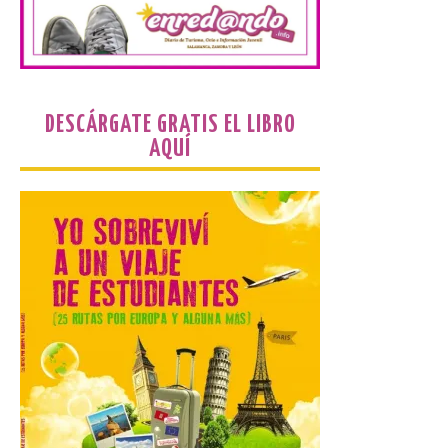
hostelería. En Alto
Campoo continuará la
programación musical de Estación
Sonora. Peña Cabarga, elegido lugar
preferente en la comunidad autónoma,
contará con un dispositivo especial de
seguridad y acceso […]
DESCÁRGATE GRATIS EL LIBRO
AQUÍ
Gijon prohíbe el baño en
San Lorenzo, Poniente y
Arbeyal el día del eclipse a
partir de las 19.00 horas.
8 Ago 2026
Incide en que el eclipse se
verá desde múltiples
puntos de la ciudad, por lo
que no será necesario
desplazarse y se
recomienda no acudir a Gijón/Xixón en
coche ni usarlo ese día. Los accesos a