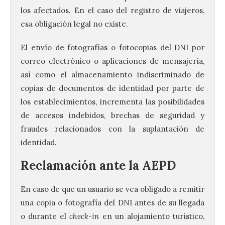
los afectados. En el caso del registro de viajeros,
esa obligación legal no existe.
El envío de fotografías o fotocopias del DNI por
correo electrónico o aplicaciones de mensajería,
así como el almacenamiento indiscriminado de
copias de documentos de identidad por parte de
los establecimientos, incrementa las posibilidades
de accesos indebidos, brechas de seguridad y
fraudes relacionados con la suplantación de
identidad.
Reclamación ante la AEPD
La UPSA impulsa la
En caso de que un usuario se vea obligado a remitir
creación musical con el I
una copia o fotografía del DNI antes de su llegada
Concurso Internacional de
o durante el
check-in
en un alojamiento turístico,
Composición Coral Sacra