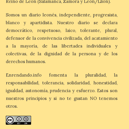
Reino de León (Salamanca, Zamora y León/Llión).
cargo de Arturo Martínez
Matilla
Somos un diario leonés, independiente, progresista,
8 Ago 2026
blanco y apartidista. Nuestro diario se declara
democrático, respetuoso, laico, tolerante, plural,
El Ayuntamiento de La
defensor de la convivencia civilizada, del acatamiento
Bañeza designa a Arturo
Martínez Matilla como
a la mayoría, de las libertades individuales y
pregonero de las Fiestas
colectivas, de la dignidad de la persona y de los
2026. Tendrá lugar este
sábado 8 de agosto a las 21,00 horas en el
derechos humanos.
teatro municipal de La Bañeza. El
comunicador astorgano Arturo Martínez
Matilla, […]
Enrendando.info fomenta la pluralidad, la
responsabilidad, tolerancia, solidaridad, honestidad,
igualdad, autonomía, prudencia y esfuerzo. Estos son
La I Feria de la Cerveza
nuestros principios y si no te gustan NO tenemos
Artesana de Astorga
otros.
arranca con una gran
acogida del público
8 Ago 2026