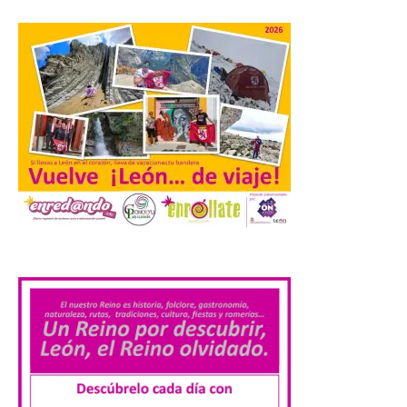
uno de los cielos
estrellados con menor
contaminación lumínica
de Europa, un recurso
natural que permite disfrutar de
actividades de astroturismo durante todo
el año. La Dirección General de Turismo
ha puesto en marcha diversas iniciativas
relacionadas […]
Cabárceno prepara tres
enclaves privilegiados
desde los que divisar el
.
eclipse solar del 12 de
agosto
8 Ago 2026
El parque amplía su
horario y refuerza los
transportes y la