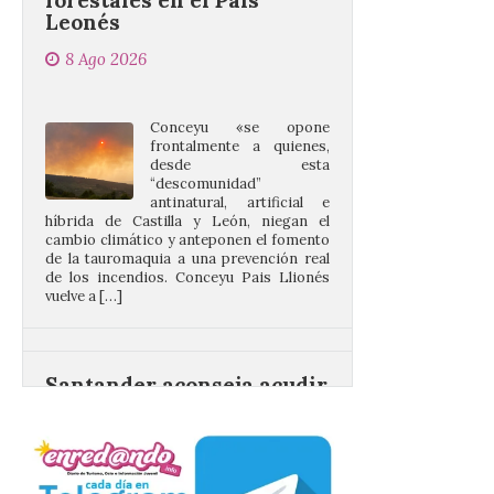
8 Ago 2026
Conceyu «se opone
frontalmente a quienes,
desde esta
“descomunidad”
antinatural, artificial e
híbrida de Castilla y León, niegan el
cambio climático y anteponen el fomento
de la tauromaquia a una prevención real
de los incendios. Conceyu Pais Llionés
vuelve a […]
Santander aconseja acudir
a pie o en transporte
público y evitar el
vehículo privado para el
eclipse
8 Ago 2026