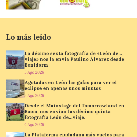
por la Junta de Castilla y
León, la Diputación
Provincial de Zamora y Caja Rural de
Zamora. Del 5 al 8 de agosto de 2026
tendrá lugar en el […]
Lo más leído
‘León Street Music’
arranca agosto con los
La décimo sexta fotografía de «León de…
viaje» nos la envía Paulino Álvarez desde
conciertos de Sala2 y The
Benidorm
Corzos
5 Ago 2026
5 Ago 2026
Agotadas en León las gafas para ver el
eclipse en apenas unos minutos
5 Ago 2026
Tendrán lugar el día 5, a
las 21:00 horas, en el
Desde el Mainstage del Tomorrowland en
escenario del Lavadero de
Boom, nos envían las décimo quinta
Puente Castro​ ‘León
Street Music’ continúa su
fotografía León de…viaje.
periplo por los barrios de la ciudad de
4 Ago 2026
León llevando la música de los grupos de
aquí a […]
La Plataforma ciudadana más vuelos para