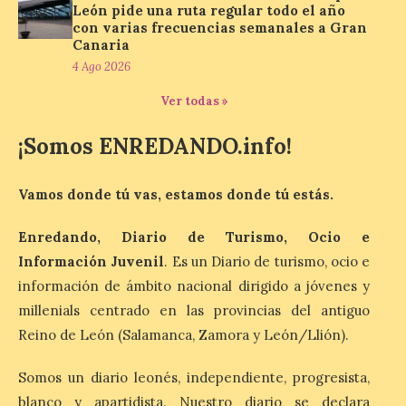
León pide una ruta regular todo el año
con varias frecuencias semanales a Gran
Canaria
Astorga celebrará del 7 al
4 Ago 2026
9 de agosto la I Feria de la
Cerveza Artesana
Ver todas »
5 Ago 2026
¡Somos ENREDANDO.info!
Con productores de 4
Vamos donde tú vas, estamos donde tú estás.
provincias, música y
precios populares. La
feria reunirá a cinco
Enredando, Diario de Turismo, Ocio e
pequeñas cerveceras
independientes de distintos puntos de
Información Juvenil
. Es un Diario de turismo, ocio e
España. La ciudad de Astorga estrenará
información de ámbito nacional dirigido a jóvenes y
este verano la I Feria de la Cerveza
Artesana, una nueva cita que […]
millenials centrado en las provincias del antiguo
Reino de León (Salamanca, Zamora y León/Llión).
La décimo sexta fotografía
Somos un diario leonés, independiente, progresista,
de «León de…viaje» nos la
blanco y apartidista. Nuestro diario se declara