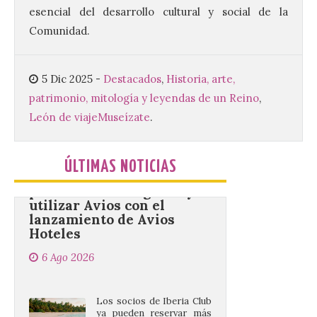
aerolínea ha retomado los
esencial del desarrollo cultural y social de la
vuelos con Reikiavik cada
Comunidad.
verano. En estos 10 años,
superará los 170.000
pasajeros y los 1.000 vuelos con Islandia.
Este mes de agosto opera tres
5 Dic 2025
-
Destacados
,
Historia, arte,
frecuencias semanales y, este año, los […]
patrimonio, mitología y leyendas de un Reino
,
León de viaje
Museízate
.
Iberia Club amplía las
posibilidades de ganar y
utilizar Avios con el
ÚLTIMAS NOTICIAS
lanzamiento de Avios
Hoteles
6 Ago 2026
Los socios de Iberia Club
ya pueden reservar más
de 300.000 hoteles en
todo el mundo utilizando
sus Avios, dinero o una