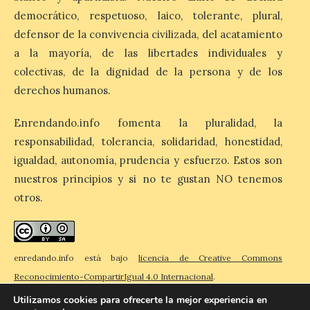
envía Paulino Álvarez
democrático, respetuoso, laico, tolerante, plural,
desde Benidorm
defensor de la convivencia civilizada, del acatamiento
5 Ago 2026
a la mayoría, de las libertades individuales y
colectivas, de la dignidad de la persona y de los
Nueva edición de León
derechos humanos.
de…viaje. Una iniciativa
organizado por la sección
juvenil de la Asociación
Enrendando.info fomenta la pluralidad, la
Enróllate, la Asociación
responsabilidad, tolerancia, solidaridad, honestidad,
Conceyu País Llionés y el Diario de
Turismo, Ocio e Información para
igualdad, autonomía, prudencia y esfuerzo. Estos son
jóvenes “Enredando.info”. . Desde las
nuestros principios y si no te gustan NO tenemos
playa de Benidorm Paulino Álvarez […]
otros.
enredando.info está bajo
licencia de Creative Commons
Reconocimiento-CompartirIgual 4.0 Internacional
.
Utilizamos cookies para ofrecerte la mejor experiencia en