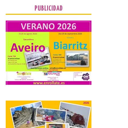
PUBLICIDAD
La Diputación de Zamora
publica el volumen 55 de
la Biblioteca de Cultura
Tradicional Zamorana
6 Ago 2026
La Diputación de Zamora
publica el volumen 55 de la
Biblioteca de Cultura
Tradicional Zamorana
para preservar el
patrimonio etnográfico. La obra “Los
juegos de mis mayores en Requejo de
Sanabria”, de María José Álvarez Barrio,
recupera los juegos populares […]
El Ayuntamiento de
Salamanca activa