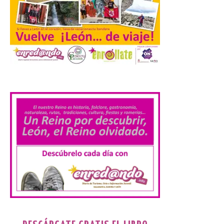
‘Comercios con Alma’
6 Ago 2026
Una campaña para
promocionar el comercio
local de toda la ciudad
.
inspirada en los valores de
la Escuela de Salamanca.
El Ayuntamiento de Salamanca ha puesto
en marcha desde este 31 de julio
‘Comercios con Alma’, una campaña de
promoción […]
Nueva cita en León con el
Cine de Verano este 6 de
agosto con la película ‘La
juventud’
6 Ago 2026