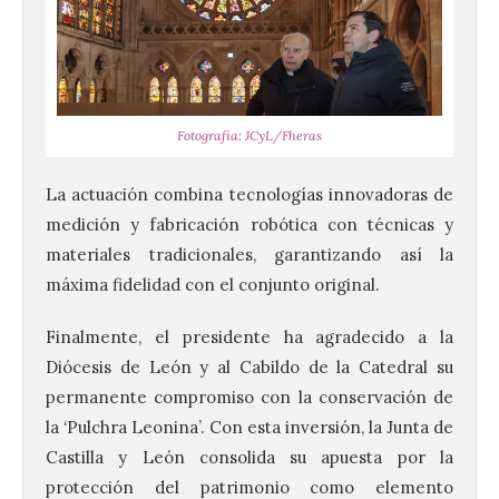
Fotografía: JCyL/Fheras
La actuación combina tecnologías innovadoras de
medición y fabricación robótica con técnicas y
materiales tradicionales, garantizando así la
máxima fidelidad con el conjunto original.
Finalmente, el presidente ha agradecido a la
Iberia Express, 10 años
volando a Islandia y más
Diócesis de León y al Cabildo de la Catedral su
de 170.000 pasajeros
permanente compromiso con la conservación de
6 Ago 2026
la ‘Pulchra Leonina’. Con esta inversión, la Junta de
Castilla y León consolida su apuesta por la
protección del patrimonio como elemento
Desde junio de 2016, la