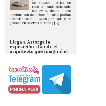
combinación de ambos. Además, podrán
acumular hasta 10 Avios por cada euro
gastado en reservas de hotel y […]
Llega a Astorga la
exposición «Gaudí, el
arquitecto que imaginó el
mañana»
6 Ago 2026
Esta exposición
permanecerá abierta al
público hasta el próximo
30 de agosto. Con motivo
de la conmemoración del
centenario de la muerte de Antonio Gaudí,
la ciudad de Astorga viene celebrando un
amplio programa de actividades que
rinden homenaje a […]