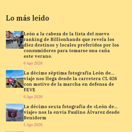
6 Ago 2026
Lo más leído
La Consejería de
Industria, Universidades,
Empleo y Comercio
León a la cabeza de la lista del nuevo
destina 8,75 millones de
ranking de Billionhands que revela los
euros al programa JOVEL
diez destinos y locales preferidos por los
2026, cofinanciado por el Fondo Social
Europeo Plus (FSE+), para favorecer la
consumidores para tomarse una caña
contratación temporal de 300 jóvenes
este verano.
desempleados inscritos en el Sistema
6 Ago 2026
Nacional de […]
La décimo séptima fotografía León de…
viaje nos llega desde la carretera CL 626
con motivo de la marcha en defensa de
En la Comarca de Liébana
FEVE
tienes 6 rincones únicos
6 Ago 2026
para ver el Eclipse de Sol
La décimo sexta fotografía de «León de…
6 Ago 2026
viaje» nos la envía Paulino Álvarez desde
Benidorm
5 Ago 2026
Miradores naturales,