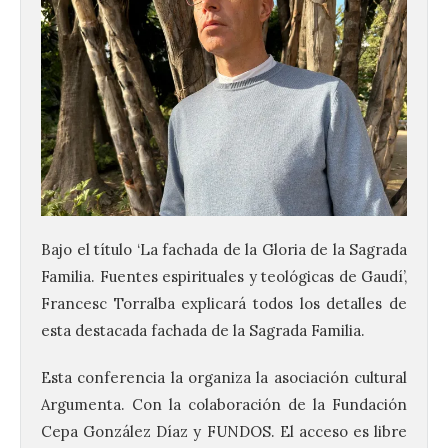
UPL insta a la Junta a
actuar para salvar el
castillo del Asmesnal, un
Bajo el título ‘La fachada de la Gloria de la Sagrada
BIC en estado de ruina
Familia. Fuentes espirituales y teológicas de Gaudí’,
7 Ago 2026
Francesc Torralba explicará todos los detalles de
esta destacada fachada de la Sagrada Familia.
Un Bien de Interés
Cultural abandonado
Esta conferencia la organiza la asociación cultural
desde 1949. Los
procuradores leonesistas
Argumenta. Con la colaboración de la Fundación
plantean que la Junta
Cepa González Díaz y FUNDOS. El acceso es libre
contacte cuanto antes con los