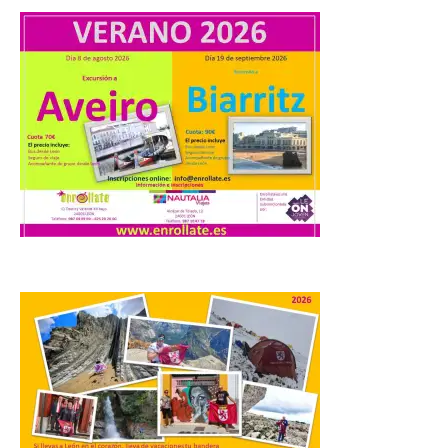
Food trucks y música en
Valencia de Don Juan en
una nueva edición de
Castle Food 2026
7 Ago 2026
Castle Food combina la
música en directo con
food trucks y tiendas de
market esperando atraer
a miles de personas. La
localidad leonesa de Valencia de Don Juan
sigue adelante con su calendario de
eventos veraniegos para este año 2026.
[…]
La Comisión actualiza su
programa insignia de