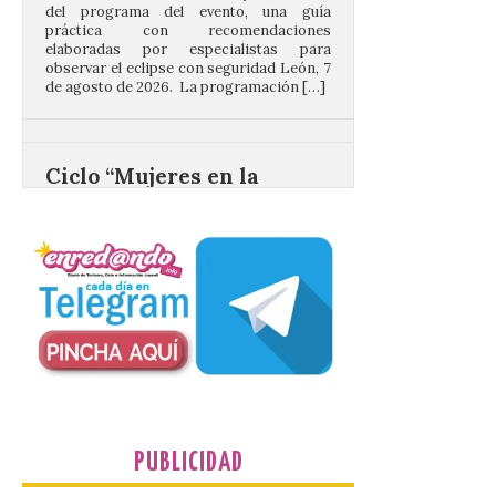
elaboradas por especialistas para
observar el eclipse con seguridad León, 7
de agosto de 2026. La programación […]
Ciclo “Mujeres en la
Historia y la
Peregrinación”, en
Benavides de Órbigo.
7 Ago 2026
Conferencia de Victorina
Alonso, sobre la
peregrinación femenina.
Presentación del Libro
“Va de Monjas”, de José
Fernando Cornejo. Apertura de una doble
exposición de fotografía. Este viernes, 7
de agosto, a las 20,00 horas, en el
auditorio de Benavides de […]
PUBLICIDAD