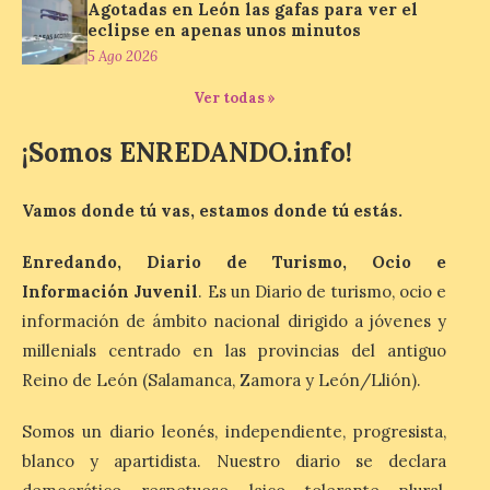
pueblos con alma y
Agotadas en León las gafas para ver el
paisajes de leyenda
eclipse en apenas unos minutos
convierten la Comarca de
5 Ago 2026
Liébana en uno de los
destinos más bonitos para disfrutar de
Ver todas »
este fenómeno astronómico único. Un
eclipse total de sol será visible en la
Península Ibérica durante […]
¡Somos ENREDANDO.info!
Vamos donde tú vas, estamos donde tú estás.
León a la cabeza de la lista
del nuevo ranking de
Enredando, Diario de Turismo, Ocio e
Billionhands que revela
los diez destinos y locales
Información Juvenil
. Es un Diario de turismo, ocio e
preferidos por los
información de ámbito nacional dirigido a jóvenes y
consumidores para
millenials centrado en las provincias del antiguo
tomarse una caña este
verano.
Reino de León (Salamanca, Zamora y León/Llión).
6 Ago 2026
Somos un diario leonés, independiente, progresista,
blanco y apartidista. Nuestro diario se declara
El nuevo ranking de