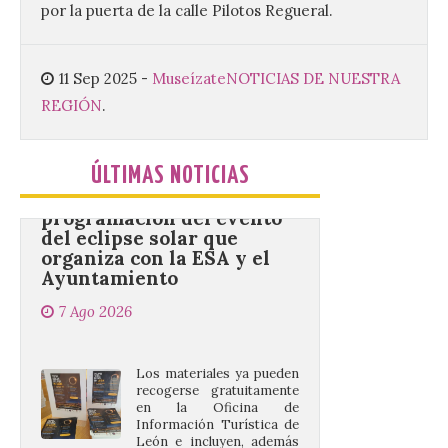
propietarios para exigirles medidas
por la puerta de la calle Pilotos Regueral.
inmediatas que frenen el deterioro y el
riesgo de colapso. Los procuradores de
Unión del Pueblo […]
11 Sep 2025
-
Museízate
NOTICIAS DE NUESTRA
REGIÓN
.
La Universidad de León
distribuye folletos con la
programación del evento
ÚLTIMAS NOTICIAS
del eclipse solar que
organiza con la ESA y el
Ayuntamiento
7 Ago 2026
Los materiales ya pueden
recogerse gratuitamente
en la Oficina de
Información Turística de
León e incluyen, además
del programa del evento, una guía
práctica con recomendaciones