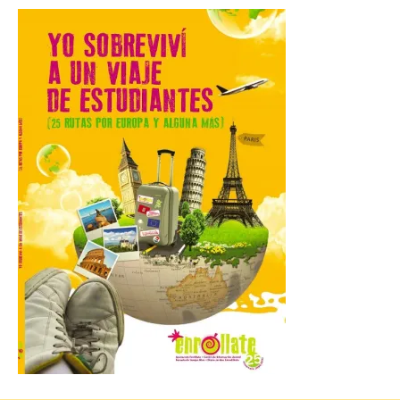
6 Ago 2026
Iberia se convierte en la
primera aerolínea
española en ofrecer wifi a
bordo de Starlink, la
constelación de satélites
más avanzada del mundo, desarrollada
por SpaceX. La incorporación de esta
tecnología forma parte del compromiso
de Iberia con la innovación […]
La Junta promueve la
contratación temporal de
jóvenes desempleados
para la realización de
obras y servicios de
interés general y social
con más de 8,7 millones de
euros de inversión