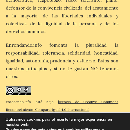
democrático, respetuoso, laico, tolerante, plural,
Billionhands revela los
diez destinos y locales
defensor de la convivencia civilizada, del acatamiento
preferidos por los
a la mayoría, de las libertades individuales y
consumidores para
tomarse una caña este verano, con León y
colectivas, de la dignidad de la persona y de los
Madrid a la cabeza de la lista. Salamanca
derechos humanos.
ocupa el noveno lugar. Los españoles
priorizan las […]
Enrendando.info fomenta la pluralidad, la
responsabilidad, tolerancia, solidaridad, honestidad,
El Ayuntamiento de La
igualdad, autonomía, prudencia y esfuerzo. Estos son
Bañeza presenta el
nuestros principios y si no te gustan NO tenemos
Festival One More Time,
otros.
una cita con la música de
los 80 y 90 para el 16 de
agosto en la Plaza Mayor.
6 Ago 2026
enredando.info está bajo
licencia de Creative Commons
Reconocimiento-CompartirIgual 4.0 Internacional
.
Se celebrará el próximo
Utilizamos cookies para ofrecerte la mejor experiencia en
domingo 16 de agosto, a
nuestra web.
partir de las 23:00 horas,
Puedes aprender más sobre qué cookies utilizamos o