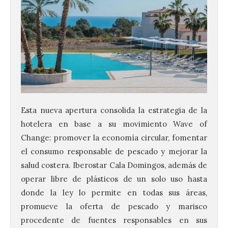
La UPSA impulsa la
Esta nueva apertura consolida la estrategia de la
creación musical con el I
hotelera en base a su movimiento Wave of
Concurso Internacional de
Change: promover la economía circular, fomentar
Composición Coral Sacra
el consumo responsable de pescado y mejorar la
8 Ago 2026
salud costera. Iberostar Cala Domingos, además de
operar libre de plásticos de un solo uso hasta
Este certamen,
donde la ley lo permite en todas sus áreas,
promovido por el Instituto
Universitario de Música
promueve la oferta de pescado y marisco
Sacra de la Universidad
procedente de fuentes responsables en sus
Pontificia de Salamanca