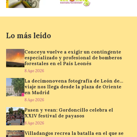
Madrid
8 Ago 2026
Nueva edición de León
Lo más leído
de…viaje. Una iniciativa
organizado por la sección
juvenil de la Asociación
Conceyu vuelve a exigir un contingente
Enróllate, la Asociación
especializado y profesional de bomberos
Conceyu País Llionés y el Diario de
forestales en el País Leonés
Turismo, Ocio e Información para
jóvenes “Enredando.info”. Pilar Aller Aller
8 Ago 2026
nos envía la décimo […]
La decimonovena fotografía de León de…
viaje nos llega desde la plaza de Oriente
en Madrid
Los minerales y sus usos
8 Ago 2026
más comunes centran la
Pasen y vean: Gordoncillo celebra el
nueva exposición del
XXIV festival de payasos
Museo de la Siderurgia y
la Minería de Sabero
8 Ago 2026
Villadangos recrea la batalla en el que se
8 Ago 2026