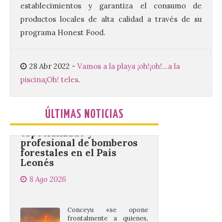
(UPSA), premiará composiciones
establecimientos y garantiza el consumo de
inéditas, destinadas a coro, con un
productos locales de alta calidad a través de su
premio de 3.000 euros. Las candidaturas
podrán presentarse hasta el 30 de
programa Honest Food.
noviembre. La Universidad, a […]
28 Abr 2022
-
Vamos a la playa ¡oh!¡oh!...a la
Conceyu vuelve a exigir
piscina
¡Oh! teles
.
un contingente
especializado y
profesional de bomberos
ÚLTIMAS NOTICIAS
forestales en el País
Leonés
8 Ago 2026
Conceyu «se opone
frontalmente a quienes,
desde esta
“descomunidad”
antinatural, artificial e
híbrida de Castilla y León, niegan el