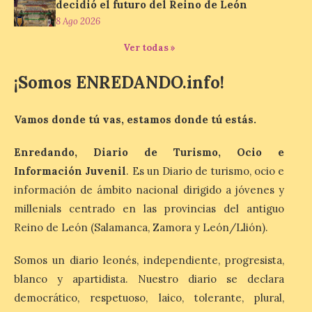
decidió el futuro del Reino de León
8 Ago 2026
La exposición que se
Ver todas »
inaugurará el sábado día 8
de agosto a las doce y
media de la mañana,
¡Somos ENREDANDO.info!
durante la ‘Feria de
minerales, rocas y fósiles de Castilla y
León’, podrá visitarse hasta finales del
Vamos donde tú vas, estamos donde tú estás.
mes de noviembre, con […]
Enredando, Diario de Turismo, Ocio e
Información Juvenil
. Es un Diario de turismo, ocio e
La Bañeza inicia sus
fiestas con el pregón a
información de ámbito nacional dirigido a jóvenes y
cargo de Arturo Martínez
millenials centrado en las provincias del antiguo
Matilla
Reino de León (Salamanca, Zamora y León/Llión).
8 Ago 2026
Somos un diario leonés, independiente, progresista,
blanco y apartidista. Nuestro diario se declara
El Ayuntamiento de La
Bañeza designa a Arturo
democrático, respetuoso, laico, tolerante, plural,
Martínez Matilla como