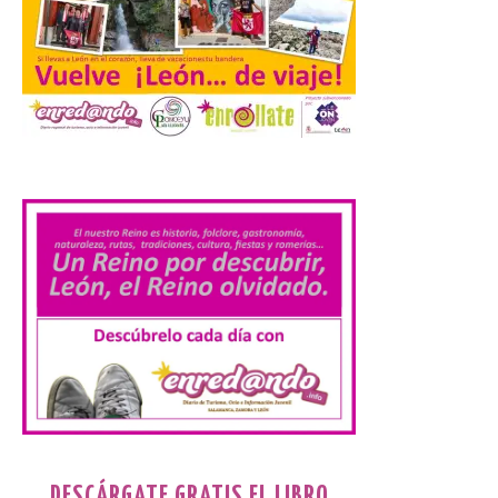
Cabárceno prepara tres
enclaves privilegiados
desde los que divisar el
eclipse solar del 12 de
agosto
.
8 Ago 2026
El parque amplía su
horario y refuerza los
transportes y la
hostelería. En Alto
Campoo continuará la
programación musical de Estación
Sonora. Peña Cabarga, elegido lugar
preferente en la comunidad autónoma,
contará con un dispositivo especial de
seguridad y acceso […]
DESCÁRGATE GRATIS EL LIBRO