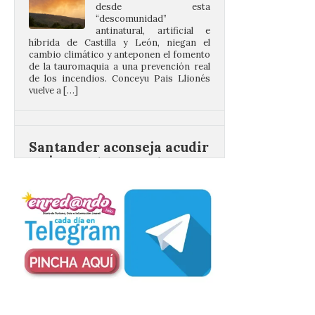
cambio climático y anteponen el fomento
de la tauromaquia a una prevención real
de los incendios. Conceyu Pais Llionés
vuelve a […]
Santander aconseja acudir
a pie o en transporte
público y evitar el
vehículo privado para el
eclipse
8 Ago 2026
El TUS cuenta con líneas
que llegan a la zona en
puntos como el faro de
Cabo Mayor, Cueto,
Corbanera o Ciriego y
reforzará la movilidad con un servicio
especial de lanzaderas desde el PCTCAN
a Ciriego. El Ayuntamiento de […]