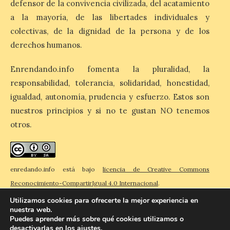
defensor de la convivencia civilizada, del acatamiento
pregonero de las Fiestas
2026. Tendrá lugar este
a la mayoría, de las libertades individuales y
sábado 8 de agosto a las 21,00 horas en el
colectivas, de la dignidad de la persona y de los
teatro municipal de La Bañeza. El
comunicador astorgano Arturo Martínez
derechos humanos.
Matilla, […]
Enrendando.info fomenta la pluralidad, la
responsabilidad, tolerancia, solidaridad, honestidad,
La I Feria de la Cerveza
igualdad, autonomía, prudencia y esfuerzo. Estos son
Artesana de Astorga
arranca con una gran
nuestros principios y si no te gustan NO tenemos
acogida del público
otros.
8 Ago 2026
enredando.info está bajo
licencia de Creative Commons
La inauguración contó
con la presencia del
Reconocimiento-CompartirIgual 4.0 Internacional
.
alcalde de Astorga, José
Luis Nieto, que se acercó
Utilizamos cookies para ofrecerte la mejor experiencia en
hasta la feria acompañado
nuestra web.
por el organizador de la iniciativa, Isaac
Puedes aprender más sobre qué cookies utilizamos o
Cancillo Carro. Astorga, 8 de agosto de
desactivarlas en los
ajustes
.