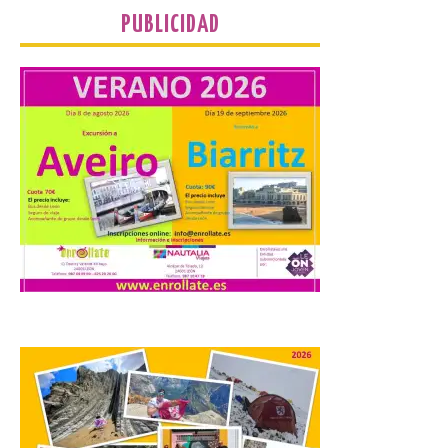
PUBLICIDAD
Turismo de Extremadura
impulsa nuevas
iniciativas relacionadas
con el trío de eclipses para
afianzar a Extremadura
como referente en
astroturismo
8 Ago 2026
Extremadura cuenta con
uno de los cielos
estrellados con menor
contaminación lumínica
de Europa, un recurso
natural que permite disfrutar de
actividades de astroturismo durante todo
el año. La Dirección General de Turismo
ha puesto en marcha diversas iniciativas
relacionadas […]