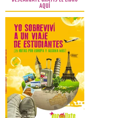
AQUÍ
Gijon prohíbe el baño en
San Lorenzo, Poniente y
Arbeyal el día del eclipse a
partir de las 19.00 horas.
8 Ago 2026
Incide en que el eclipse se
verá desde múltiples
puntos de la ciudad, por lo
que no será necesario
desplazarse y se
recomienda no acudir a Gijón/Xixón en
coche ni usarlo ese día. Los accesos a
la Campa Torres y La […]
La decimonovena
fotografía de León de…
viaje nos llega desde la
plaza de Oriente en