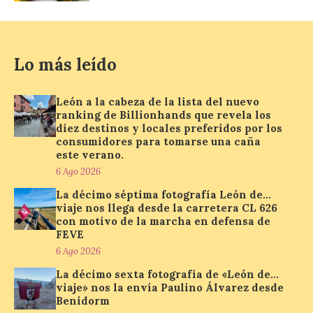
6 Ago 2026
Lo más leído
El nuevo ranking de
Billionhands revela los
diez destinos y locales
preferidos por los
León a la cabeza de la lista del nuevo
consumidores para
ranking de Billionhands que revela los
tomarse una caña este verano, con León y
diez destinos y locales preferidos por los
Madrid a la cabeza de la lista. Salamanca
consumidores para tomarse una caña
ocupa el noveno lugar. Los españoles
este verano.
priorizan las […]
6 Ago 2026
La décimo séptima fotografía León de…
viaje nos llega desde la carretera CL 626
El Ayuntamiento de La
con motivo de la marcha en defensa de
Bañeza presenta el
FEVE
Festival One More Time,
6 Ago 2026
una cita con la música de
los 80 y 90 para el 16 de
La décimo sexta fotografía de «León de…
agosto en la Plaza Mayor.
viaje» nos la envía Paulino Álvarez desde
Benidorm
6 Ago 2026