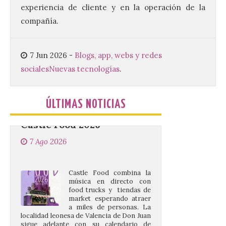
Fernando Cornejo. Apertura de una doble
experiencia de cliente y en la operación de la
exposición de fotografía. Este viernes, 7
de agosto, a las 20,00 horas, en el
compañía.
auditorio de Benavides de […]
7 Jun 2026
-
Blogs, app, webs y redes
Food trucks y música en
sociales
Nuevas tecnologías
.
Valencia de Don Juan en
una nueva edición de
Castle Food 2026
ÚLTIMAS NOTICIAS
7 Ago 2026
Castle Food combina la
música en directo con
food trucks y tiendas de
market esperando atraer
a miles de personas. La
localidad leonesa de Valencia de Don Juan
sigue adelante con su calendario de
eventos veraniegos para este año 2026.
[…]