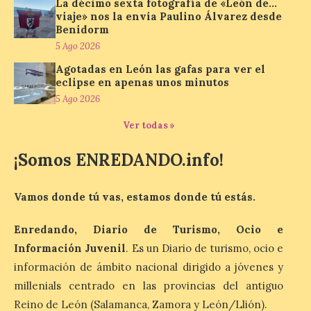
programa Salamanca
La décimo sexta fotografía de «León de…
Plazas y Patios
viaje» nos la envía Paulino Álvarez desde
Benidorm
7 Ago 2026
5 Ago 2026
Agotadas en León las gafas para ver el
eclipse en apenas unos minutos
El programa cultural
Salamanca Plazas y Patios
5 Ago 2026
continúa este fin de
semana con propuestas
Ver todas »
de teatro y música. En el
Patio Chico está previsto el estreno
absoluto de “De indis. Por favor, firme
¡Somos ENREDANDO.info!
aquí”, una producción de la compañía
salmantina […]
Vamos donde tú vas, estamos donde tú estás.
Enredando, Diario de Turismo, Ocio e
Ciclo “Mujeres en la
Historia y la
Información Juvenil
. Es un Diario de turismo, ocio e
Peregrinación”, en
información de ámbito nacional dirigido a jóvenes y
Benavides de Órbigo.
millenials centrado en las provincias del antiguo
7 Ago 2026
Reino de León (Salamanca, Zamora y León/Llión).