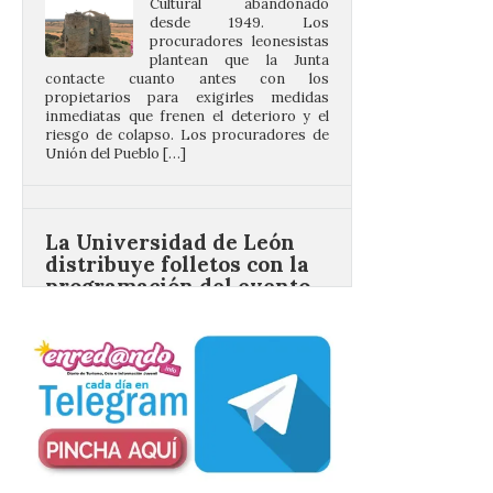
procuradores leonesistas
plantean que la Junta
contacte cuanto antes con los
propietarios para exigirles medidas
inmediatas que frenen el deterioro y el
riesgo de colapso. Los procuradores de
Unión del Pueblo […]
La Universidad de León
distribuye folletos con la
programación del evento
del eclipse solar que
organiza con la ESA y el
Ayuntamiento
7 Ago 2026
Los materiales ya pueden
recogerse gratuitamente
en la Oficina de
Información Turística de
León e incluyen, además