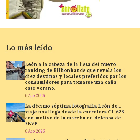
este fin de semana
7 Ago 2026
Además, se celebrarán
nuevas visitas guiadas de
‘Paseo entre centrales.
Lo más leído
Un recorrido entre La
Fábrica de Luz. Museo de
la Energía (antigua central térmica de la
Minero Siderúrgica de Ponferrada –
León a la cabeza de la lista del nuevo
MSP) y La Térmica Cultural (antigua
ranking de Billionhands que revela los
central de Compostilla […]
diez destinos y locales preferidos por los
consumidores para tomarse una caña
este verano.
6 Ago 2026
El estreno absoluto de la
obra “De indis. Por favor,
La décimo séptima fotografía León de…
firme aquí” y la música del
viaje nos llega desde la carretera CL 626
grupo Carrion Folk,
con motivo de la marcha en defensa de
protagonizan la oferta
FEVE
cultural de este fin de
6 Ago 2026
semana dentro del