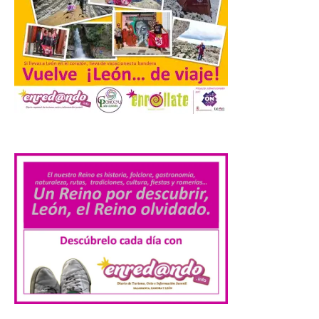
la […]
Mil y una iniciativas para
disfrutar del eclipse total
de Sol en Lleida
7 Ago 2026
.
Las comarcas del llano de
Lleida, especialmente El
Segrià y Les Garrigues, se
convertirán el día 12 de
agosto en un mirador
privilegiado para observar este fenómeno
único. . El 12 de agosto, aproximadamente
a las 20.30 h, la Luna […]
El Ayuntamiento de
Zamora recibe a la Banda