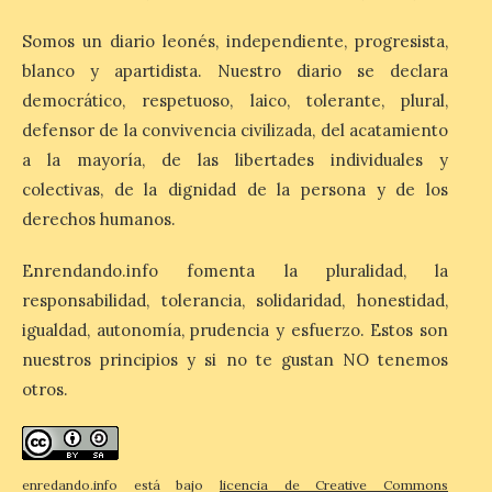
Somos un diario leonés, independiente, progresista,
Conferencia de Victorina
Alonso, sobre la
blanco y apartidista. Nuestro diario se declara
peregrinación femenina.
democrático, respetuoso, laico, tolerante, plural,
Presentación del Libro
“Va de Monjas”, de José
defensor de la convivencia civilizada, del acatamiento
Fernando Cornejo. Apertura de una doble
a la mayoría, de las libertades individuales y
exposición de fotografía. Este viernes, 7
de agosto, a las 20,00 horas, en el
colectivas, de la dignidad de la persona y de los
auditorio de Benavides de […]
derechos humanos.
Enrendando.info fomenta la pluralidad, la
Food trucks y música en
responsabilidad, tolerancia, solidaridad, honestidad,
Valencia de Don Juan en
una nueva edición de
igualdad, autonomía, prudencia y esfuerzo. Estos son
Castle Food 2026
nuestros principios y si no te gustan NO tenemos
otros.
7 Ago 2026
Castle Food combina la
música en directo con
enredando.info está bajo
licencia de Creative Commons