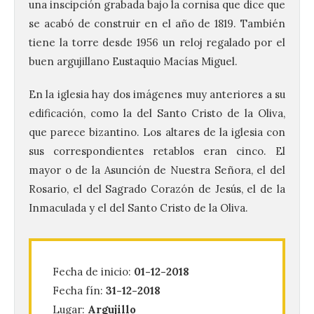
una inscipción grabada bajo la cornisa que dice que
se acabó de construir en el año de 1819. También
tiene la torre desde 1956 un reloj regalado por el
buen argujillano Eustaquio Macías Miguel.
En la iglesia hay dos imágenes muy anteriores a su
edificación, como la del Santo Cristo de la Oliva,
que parece bizantino. Los altares de la iglesia con
sus correspondientes retablos eran cinco. El
mayor o de la Asunción de Nuestra Señora, el del
Rosario, el del Sagrado Corazón de Jesús, el de la
Inmaculada y el del Santo Cristo de la Oliva.
La decimoctava fotografía
de León de…viaje nos llega
desde la sede del
Parlamento Europeo en
Fecha de inicio:
01-12-2018
Estrasburgo.
Fecha fín:
31-12-2018
7 Ago 2026
Lugar:
Argujillo