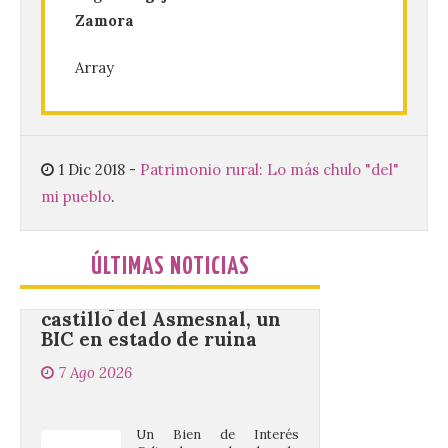
Zamora
Nueva edición de León de…viaje. Una
iniciativa organizado por la sección
Array
juvenil de la Asociación Enróllate, la
Asociación Conceyu País Llionés y el
Diario de Turismo, Ocio e Información
para jóvenes “Enredando.info”. . La
decimoctava fotografía de León de…viaje
nos […]
1 Dic 2018
-
Patrimonio rural: Lo más chulo "del"
mi pueblo
.
UPL insta a la Junta a
actuar para salvar el
ÚLTIMAS NOTICIAS
castillo del Asmesnal, un
BIC en estado de ruina
7 Ago 2026
Un Bien de Interés
Cultural abandonado
desde 1949. Los