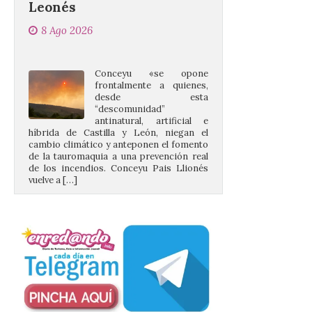
8 Ago 2026
Conceyu «se opone
frontalmente a quienes,
desde esta
“descomunidad”
antinatural, artificial e
híbrida de Castilla y León, niegan el
cambio climático y anteponen el fomento
de la tauromaquia a una prevención real
de los incendios. Conceyu Pais Llionés
vuelve a […]
Santander aconseja acudir
a pie o en transporte
público y evitar el
vehículo privado para el
eclipse
8 Ago 2026