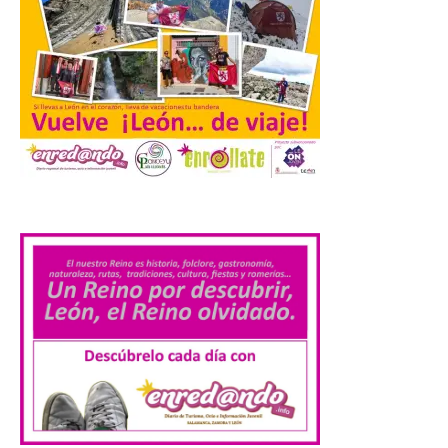
uno de los cielos
estrellados con menor
contaminación lumínica
de Europa, un recurso
natural que permite disfrutar de
actividades de astroturismo durante todo
el año. La Dirección General de Turismo
ha puesto en marcha diversas iniciativas
relacionadas […]
.
Cabárceno prepara tres
enclaves privilegiados
desde los que divisar el
eclipse solar del 12 de
agosto
8 Ago 2026
El parque amplía su
horario y refuerza los
transportes y la