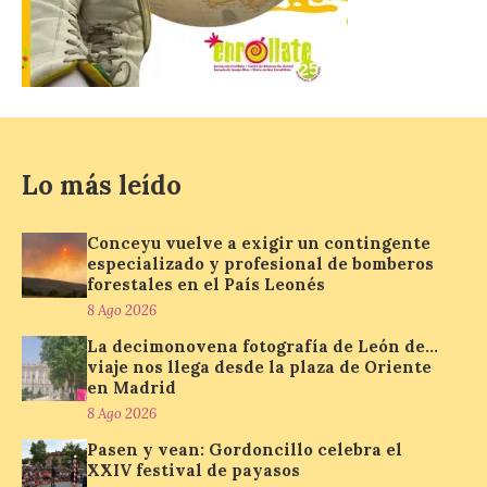
la Campa Torres y La […]
La decimonovena
fotografía de León de…
viaje nos llega desde la
plaza de Oriente en
Lo más leído
Madrid
8 Ago 2026
Conceyu vuelve a exigir un contingente
especializado y profesional de bomberos
forestales en el País Leonés
Nueva edición de León
8 Ago 2026
de…viaje. Una iniciativa
organizado por la sección
La decimonovena fotografía de León de…
juvenil de la Asociación
viaje nos llega desde la plaza de Oriente
Enróllate, la Asociación
en Madrid
Conceyu País Llionés y el Diario de
Turismo, Ocio e Información para
8 Ago 2026
jóvenes “Enredando.info”. Pilar Aller Aller
nos envía la décimo […]
Pasen y vean: Gordoncillo celebra el
XXIV festival de payasos