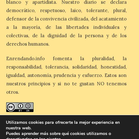
cargo de Arturo Martínez
blanco y apartidista. Nuestro diario se declara
Matilla
democrático, respetuoso, laico, tolerante, plural,
defensor de la convivencia civilizada, del acatamiento
8 Ago 2026
a la mayoría, de las libertades individuales y
colectivas, de la dignidad de la persona y de los
El Ayuntamiento de La
Bañeza designa a Arturo
derechos humanos.
Martínez Matilla como
pregonero de las Fiestas
Enrendando.info fomenta la pluralidad, la
2026. Tendrá lugar este
sábado 8 de agosto a las 21,00 horas en el
responsabilidad, tolerancia, solidaridad, honestidad,
teatro municipal de La Bañeza. El
igualdad, autonomía, prudencia y esfuerzo. Estos son
comunicador astorgano Arturo Martínez
Matilla, […]
nuestros principios y si no te gustan NO tenemos
otros.
La I Feria de la Cerveza
Artesana de Astorga
arranca con una gran
enredando.info está bajo
licencia de Creative Commons
Utilizamos cookies para ofrecerte la mejor experiencia en
acogida del público
nuestra web.
Reconocimiento-CompartirIgual 4.0 Internacional
.
Puedes aprender más sobre qué cookies utilizamos o
8 Ago 2026