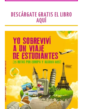
de […]
DESCÁRGATE GRATIS EL LIBRO
AQUÍ
La Térmica Cultural y La
Fábrica de Luz. Museo de
la Energía de Ponferrada
publican su agenda para
este fin de semana
7 Ago 2026
Además, se celebrarán
nuevas visitas guiadas de
‘Paseo entre centrales.
Un recorrido entre La
Fábrica de Luz. Museo de
la Energía (antigua central térmica de la
Minero Siderúrgica de Ponferrada –
MSP) y La Térmica Cultural (antigua
central de Compostilla […]