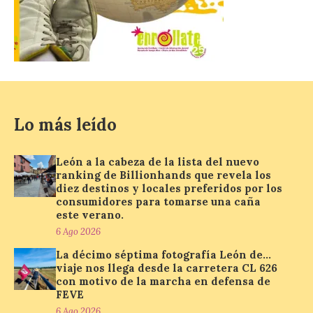
El estreno absoluto de la
obra “De indis. Por favor,
firme aquí” y la música del
grupo Carrion Folk,
protagonizan la oferta
cultural de este fin de
semana dentro del
Lo más leído
programa Salamanca
Plazas y Patios
León a la cabeza de la lista del nuevo
7 Ago 2026
ranking de Billionhands que revela los
diez destinos y locales preferidos por los
consumidores para tomarse una caña
El programa cultural
este verano.
Salamanca Plazas y Patios
continúa este fin de
6 Ago 2026
semana con propuestas
de teatro y música. En el
La décimo séptima fotografía León de…
Patio Chico está previsto el estreno
viaje nos llega desde la carretera CL 626
absoluto de “De indis. Por favor, firme
con motivo de la marcha en defensa de
aquí”, una producción de la compañía
FEVE
salmantina […]
6 Ago 2026