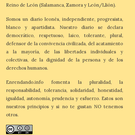
Valencia de Don Juan en
Reino de León (Salamanca, Zamora y León/Llión).
una nueva edición de
Castle Food 2026
Somos un diario leonés, independiente, progresista,
7 Ago 2026
blanco y apartidista. Nuestro diario se declara
democrático, respetuoso, laico, tolerante, plural,
Castle Food combina la
defensor de la convivencia civilizada, del acatamiento
música en directo con
a la mayoría, de las libertades individuales y
food trucks y tiendas de
market esperando atraer
colectivas, de la dignidad de la persona y de los
a miles de personas. La
derechos humanos.
localidad leonesa de Valencia de Don Juan
sigue adelante con su calendario de
eventos veraniegos para este año 2026.
Enrendando.info fomenta la pluralidad, la
[…]
responsabilidad, tolerancia, solidaridad, honestidad,
igualdad, autonomía, prudencia y esfuerzo. Estos son
nuestros principios y si no te gustan NO tenemos
La Comisión actualiza su
programa insignia de
otros.
prácticas Blue Book,
abriéndolo a titulados de
EFP