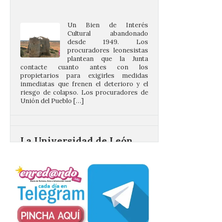
Un Bien de Interés
Cultural abandonado
desde 1949. Los
procuradores leonesistas
plantean que la Junta
contacte cuanto antes con los
propietarios para exigirles medidas
inmediatas que frenen el deterioro y el
riesgo de colapso. Los procuradores de
Unión del Pueblo […]
La Universidad de León
distribuye folletos con la
programación del evento
del eclipse solar que
organiza con la ESA y el
Ayuntamiento
7 Ago 2026
Los materiales ya pueden