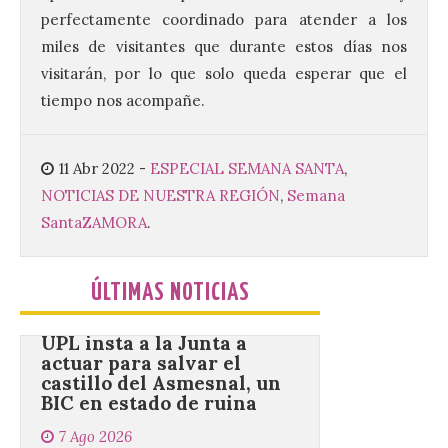
Estrasburgo.
perfectamente coordinado para atender a los
7 Ago 2026
miles de visitantes que durante estos días nos
visitarán, por lo que solo queda esperar que el
tiempo nos acompañe.
Nueva edición de León de…viaje. Una
iniciativa organizado por la sección
juvenil de la Asociación Enróllate, la
Asociación Conceyu País Llionés y el
11 Abr 2022
-
ESPECIAL SEMANA SANTA
,
Diario de Turismo, Ocio e Información
para jóvenes “Enredando.info”. . La
NOTICIAS DE NUESTRA REGIÓN
,
Semana
decimoctava fotografía de León de…viaje
Santa
ZAMORA
.
nos […]
ÚLTIMAS NOTICIAS
UPL insta a la Junta a
actuar para salvar el
castillo del Asmesnal, un
BIC en estado de ruina
7 Ago 2026