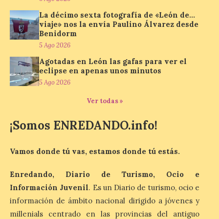
La décimo sexta fotografía de «León de…
viaje» nos la envía Paulino Álvarez desde
Ciclo “Mujeres en la
Benidorm
Historia y la
5 Ago 2026
Peregrinación”, en
Benavides de Órbigo.
Agotadas en León las gafas para ver el
eclipse en apenas unos minutos
7 Ago 2026
5 Ago 2026
Ver todas »
Conferencia de Victorina
Alonso, sobre la
¡Somos ENREDANDO.info!
peregrinación femenina.
Presentación del Libro
“Va de Monjas”, de José
Fernando Cornejo. Apertura de una doble
Vamos donde tú vas, estamos donde tú estás.
exposición de fotografía. Este viernes, 7
de agosto, a las 20,00 horas, en el
auditorio de Benavides de […]
Enredando, Diario de Turismo, Ocio e
Información Juvenil
. Es un Diario de turismo, ocio e
información de ámbito nacional dirigido a jóvenes y
Food trucks y música en
millenials centrado en las provincias del antiguo