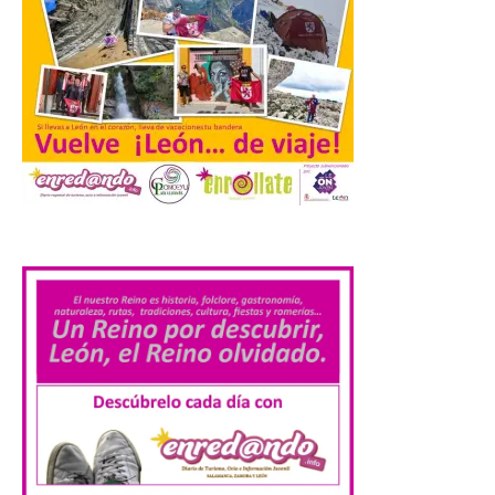
así localizar el lugar ideal
para observar el eclipse
solar del 12 de agosto de 2026 sin
obstáculos. El visor es una herramienta a
la […]
El Ayuntamiento de
Zamora recibe a la Banda
de Música tras sus
.
históricos triunfos en
Kerkrade
7 Ago 2026
La agrupación zamorana
ha logrado una Medalla de
Honor con Distinción, el
segundo puesto en la
clasificación general y la
Mención de Honor a la mejor
interpretación en el World Music Contest
celebrado en Kerkrade. Más de la mitad