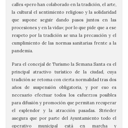
calles «pero han colaborado en la tradición, el arte,
la cultural el sentimiento religioso y la solidaridad
que supone seguir dando pasos juntos en las
procesiones y en la vida»; por lo que pide que a ese
respeto por la tradición se una la precaución y el
cumplimiento de las normas sanitarias frente a la
pandemia.
Para el concejal de Turismo la Semana Santa es el
principal atractivo turístico de la ciudad, cuya
tradición se retoma con cierta normalidad tras dos
años de suspensión obligatoria, y por eso es
necesario efectuar todos los esfuerzos posibles
para difusión y promoción que permitan recuperar
La decimoctava fotografía
el esplendor y la atracción pasadas. Strieder
de León de…viaje nos llega
desde la sede del
asegura que por parte del Ayuntamiento todo el
Parlamento Europeo en
operativo municipal está en marcha y