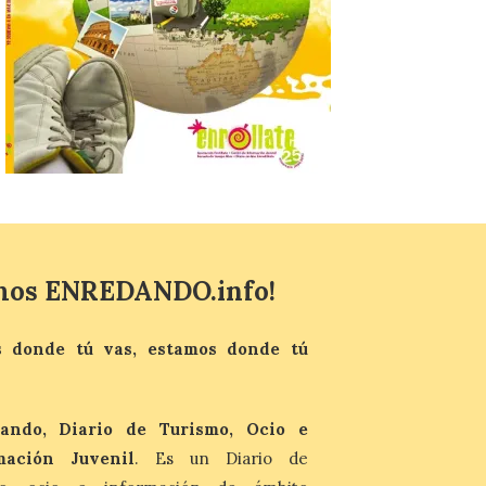
6 Ago 2026
La programación
incorpora un amplio
calendario de actividades
de animación dirigidas a
todos los públicos. La
Bañeza inauguró en la tarde de este
martes 4 de agosto una nueva edición de
su tradicional Mercado Medieval, que
hasta el próximo 6 […]
Un viaje a la Antigüedad:
mos ENREDANDO.info!
el Museo del Prado
propone un recorrido por
obras de su Colección de
 donde tú vas, estamos donde tú
inspiración clásica
6 Ago 2026
ando, Diario de Turismo, Ocio e
Al hilo del estreno de La
Odisea de Christopher
mación Juvenil
. Es un Diario de
Nolan. La pieza de vídeo