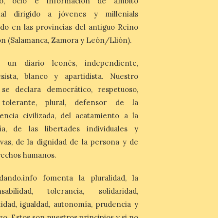
mo, ocio e información de ámbito
reúne una selección de
obras relacionadas con la
nal dirigido a jóvenes y millenials
Antigüedad clásica, la mitología y los
viajes, que se suceden al ritmo de un
do en las provincias del antiguo Reino
evocador tema de La […]
n (Salamanca, Zamora y León/Llión).
Patrimonio Nacional
 un diario leonés, independiente,
cancela la temporada de
sista, blanco y apartidista. Nuestro
fuentes de La Granja ante
 se declara democrático, respetuoso,
la escasez de agua
, tolerante, plural, defensor de la
6 Ago 2026
encia civilizada, del acatamiento a la
Esta medida afecta a los
ía, de las libertades individuales y
espectáculos nocturnos
de la Fuente Baños de
ivas, de la dignidad de la persona y de
Diana previstos para los
rechos humanos.
días 8, 15 y 22 de agosto,
así como al encendido extraordinario del
día 25. La reserva de agua en el estanque
dando.info fomenta la pluralidad, la
«El Mar», […]
nsabilidad, tolerancia, solidaridad,
idad, igualdad, autonomía, prudencia y
El Descenso Internacional
zo. Estos son nuestros principios y si no