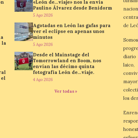
turis
ón
«León de…viaje» nos la envía
Paulino Álvarez desde Benidorm
nacio
5 Ago 2026
centra
Agotadas en León las gafas para
de Leó
ver el eclipse en apenas unos
la
minutos
Somos
 la
5 Ago 2026
progre
Desde el Mainstage del
diario
Tomorrowland en Boom, nos
laico
envían las décimo quinta
ral
fotografía León de…viaje.
conviv
 el
4 Ago 2026
mayor
colect
Ver todas »
los de
Enren
respo
honest
esfuer