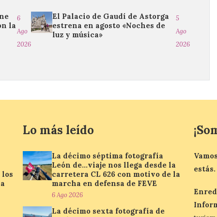
ine
El Palacio de Gaudí de Astorga
6
5
on la
estrena en agosto «Noches de
Ago
Ago
luz y música»
2026
2026
Lo más leído
¡So
La décimo séptima fotografía
Vamos
León de…viaje nos llega desde la
estás.
 los
carretera CL 626 con motivo de la
la
marcha en defensa de FEVE
Enred
6 Ago 2026
Infor
La décimo sexta fotografía de