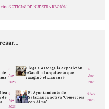
l vino
NOTICIAS DE NUESTRA REGIÓN
.
esar...
s
Llega a Astorga la exposición
6
6
 de
«Gaudí, el arquitecto que
Ago
Ago
rama
imaginó el mañana»
2026
2026
lica
El Ayuntamiento de
6
6 Ago
a de
Salamanca activa ‘Comercios
Ago
2026
na
con Alma’
2026