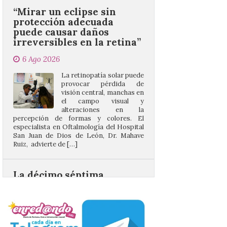
puede causar daños
irreversibles en la retina”
6 Ago 2026
La retinopatía solar puede
provocar pérdida de
visión central, manchas en
el campo visual y
alteraciones en la
percepción de formas y colores. El
especialista en Oftalmología del Hospital
San Juan de Dios de León, Dr. Mahave
Ruiz, advierte de […]
La décimo séptima
fotografía León de…viaje
nos llega desde la
carretera CL 626 con
motivo de la marcha en
defensa de FEVE
6 Ago 2026