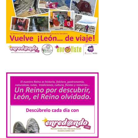
observar el eclipse con seguridad León, 7
de agosto de 2026. La programación […]
Laciana comienza su
programación para
disfrutar el eclipse total
del 12 de agosto
.
7 Ago 2026
Durante los días 1 y 2 de
agosto, tanto el público
infantil como el adulto
pudo disfrutar de un
planetario que se instaló
en el polideportivo municipal, con pases
de mañana dedicados preferentemente al
público infantil y, el resto del […]