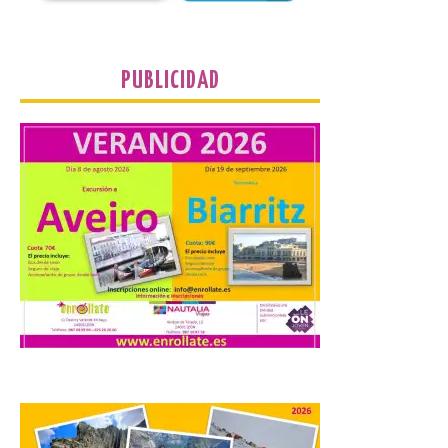
propietarios para exigirles medidas
inmediatas que frenen el deterioro y el
riesgo de colapso. Los procuradores de
Unión del Pueblo […]
PUBLICIDAD
La Universidad de León
distribuye folletos con la
programación del evento
del eclipse solar que
organiza con la ESA y el
Ayuntamiento
7 Ago 2026
Los materiales ya pueden
recogerse gratuitamente
en la Oficina de
Información Turística de
León e incluyen, además
del programa del evento, una guía
práctica con recomendaciones
elaboradas por especialistas para