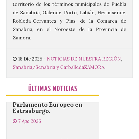
territorio de los términos municipales de Puebla
agosto en los aledaños del
monasterio cisterciense
de Sanabria, Galende, Porto, Lubián, Hermisende,
de Santa María la Real de
Gradefes. Una cita
Robleda-Cervantes y Pías, de la Comarca de
imprescindible para disfrutar de los
Sanabria, en el Noroeste de la Provincia de
mejores dulces conventuales, tradición,
cultura y un ambiente único. El
Zamora.
Ayuntamiento de Gradefes, intentando
[…]
18 Dic 2025
-
NOTICIAS DE NUESTRA REGIÓN
,
Sanabria/Senabria y Carballeda
ZAMORA
.
La decimoctava fotografía
de León de…viaje nos llega
desde la sede del
ÚLTIMAS NOTICIAS
Parlamento Europeo en
Estrasburgo.
7 Ago 2026
Nueva edición de León
de…viaje. Una iniciativa
organizado por la sección