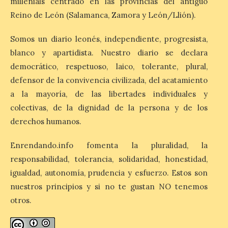
millenials centrado en las provincias del antiguo
más agotadas: solo un 4%
de alojamientos libres.
Reino de León (Salamanca, Zamora y León/Llión).
Zamora, Palencia y Álava son las
provincias con menos margen: apenas un
1% de los alojamientos siguen libres para
Somos un diario leonés, independiente, progresista,
esas […]
blanco y apartidista. Nuestro diario se declara
democrático, respetuoso, laico, tolerante, plural,
defensor de la convivencia civilizada, del acatamiento
El eclipse genera un boom
a la mayoría, de las libertades individuales y
de reservas hoteleras y
precios desorbitados,
colectivas, de la dignidad de la persona y de los
según SiteMinder
derechos humanos.
7 Ago 2026
Enrendando.info fomenta la pluralidad, la
responsabilidad, tolerancia, solidaridad, honestidad,
Asturias lidera el impacto
igualdad, autonomía, prudencia y esfuerzo. Estos son
del fenómeno, con el
mayor aumento en
nuestros principios y si no te gustan NO tenemos
reservas, precios y
antelación de compra. El
otros.
auge de la demanda redefine la
planificación: reservas más anticipadas y
estancias más breves en torno al evento.