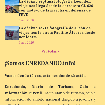
La décimo séptima fotografía León de…
viaje nos llega desde la carretera CL 626
con motivo de la marcha en defensa de
La cadena hotelera pública
volverá a estar presente
FEVE
en la zona de descanso
6 Ago 2026
junto al control de firmas
y, como novedad, en el
La décimo sexta fotografía de «León de…
Leaders Lounge, dos espacios exclusivos
viaje» nos la envía Paulino Álvarez desde
para los ciclistas. El recorrido de La
Benidorm
Vuelta discurrirá junto a 17 […]
5 Ago 2026
Ver todas »
Última llamada: Eclipse
total del 12 de agosto.
¡Somos ENREDANDO.info!
Dónde alojarse y a qué
precio
Vamos donde tú vas, estamos donde tú estás.
7 Ago 2026
Enredando, Diario de Turismo, Ocio e
Información Juvenil
. Es un Diario de turismo, ocio e
León es la provincia más
económica (116€/noche),
información de ámbito nacional dirigido a jóvenes y
pero también una de las