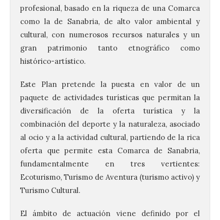
profesional, basado en la riqueza de una Comarca
como la de Sanabria, de alto valor ambiental y
cultural, con numerosos recursos naturales y un
gran patrimonio tanto etnográfico como
histórico-artístico.
Este Plan pretende la puesta en valor de un
paquete de actividades turísticas que permitan la
diversificación de la oferta turística y la
combinación del deporte y la naturaleza, asociado
al ocio y a la actividad cultural, partiendo de la rica
oferta que permite esta Comarca de Sanabria,
Vuelve la tradicional Feria
de Dulces del Convento a
fundamentalmente en tres vertientes:
Gradefes
Ecoturismo, Turismo de Aventura (turismo activo) y
7 Ago 2026
Turismo Cultural.
El ámbito de actuación viene definido por el
Tendrá lugar el 9 de