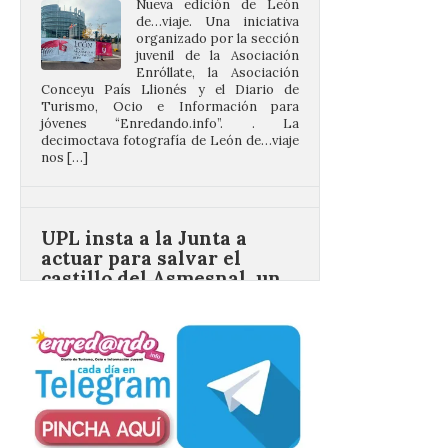
juvenil de la Asociación
Enróllate, la Asociación
Conceyu País Llionés y el Diario de
Turismo, Ocio e Información para
jóvenes “Enredando.info”. . La
decimoctava fotografía de León de…viaje
nos […]
UPL insta a la Junta a
actuar para salvar el
castillo del Asmesnal, un
BIC en estado de ruina
7 Ago 2026
Un Bien de Interés
Cultural abandonado
desde 1949. Los
procuradores leonesistas
plantean que la Junta
contacte cuanto antes con los