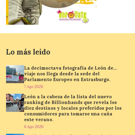
lanza un visor web para
localizar y disfrutar del
eclipse solar del 12 de
agosto con seguridad
7 Ago 2026
Se trata de un visor web
Lo más leído
que permite conocer la
posición exacta del Sol y
así localizar el lugar ideal
La decimoctava fotografía de León de…
para observar el eclipse
solar del 12 de agosto de 2026 sin
viaje nos llega desde la sede del
obstáculos. El visor es una herramienta a
Parlamento Europeo en Estrasburgo.
la […]
7 Ago 2026
León a la cabeza de la lista del nuevo
ranking de Billionhands que revela los
Paradores renueva su
diez destinos y locales preferidos por los
compromiso con La Vuelta
consumidores para tomarse una caña
como patrocinador oficial
este verano.
6 Ago 2026
7 Ago 2026