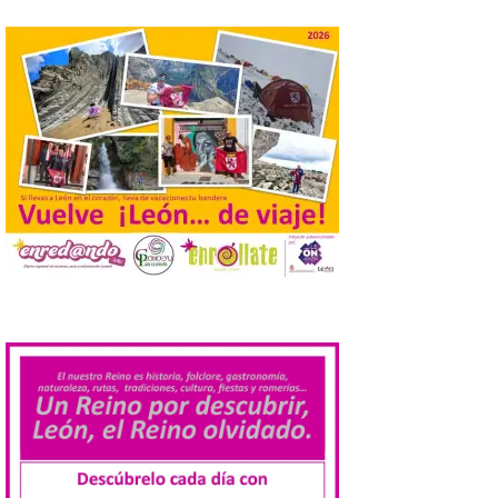
práctica con recomendaciones
elaboradas por especialistas para
observar el eclipse con seguridad León, 7
de agosto de 2026. La programación […]
Laciana comienza su
programación para
disfrutar el eclipse total
del 12 de agosto
7 Ago 2026
Durante los días 1 y 2 de
agosto, tanto el público
.
infantil como el adulto
pudo disfrutar de un
planetario que se instaló
en el polideportivo municipal, con pases
de mañana dedicados preferentemente al
público infantil y, el resto del […]
Más de 200.000 jóvenes