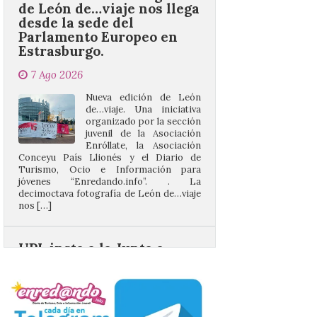
Parlamento Europeo en
Estrasburgo.
7 Ago 2026
Nueva edición de León
de…viaje. Una iniciativa
organizado por la sección
juvenil de la Asociación
Enróllate, la Asociación
Conceyu País Llionés y el Diario de
Turismo, Ocio e Información para
jóvenes “Enredando.info”. . La
decimoctava fotografía de León de…viaje
nos […]
UPL insta a la Junta a
actuar para salvar el
castillo del Asmesnal, un
BIC en estado de ruina
7 Ago 2026
Un Bien de Interés
Cultural abandonado