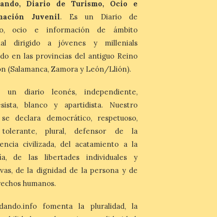
ando, Diario de Turismo, Ocio e
mación Juvenil
. Es un Diario de
Última llamada: Eclipse
mo, ocio e información de ámbito
total del 12 de agosto.
nal dirigido a jóvenes y millenials
Dónde alojarse y a qué
precio
do en las provincias del antiguo Reino
n (Salamanca, Zamora y León/Llión).
7 Ago 2026
León es la provincia más
 un diario leonés, independiente,
económica (116€/noche),
pero también una de las
sista, blanco y apartidista. Nuestro
más agotadas: solo un 4%
 se declara democrático, respetuoso,
de alojamientos libres.
Zamora, Palencia y Álava son las
, tolerante, plural, defensor de la
provincias con menos margen: apenas un
encia civilizada, del acatamiento a la
1% de los alojamientos siguen libres para
esas […]
ía, de las libertades individuales y
ivas, de la dignidad de la persona y de
El eclipse genera un boom
rechos humanos.
de reservas hoteleras y
precios desorbitados,
dando.info fomenta la pluralidad, la
según SiteMinder