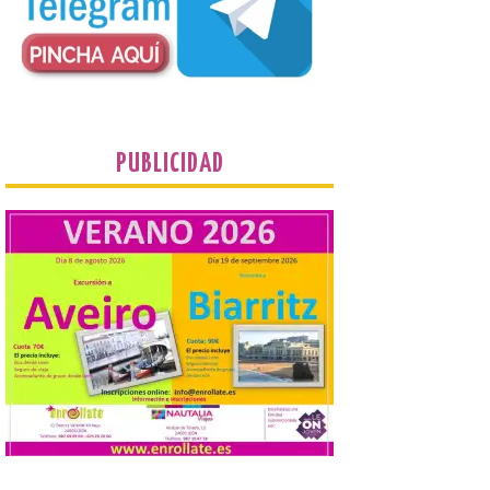
desde 1949. Los
procuradores leonesistas
plantean que la Junta
contacte cuanto antes con los
propietarios para exigirles medidas
inmediatas que frenen el deterioro y el
riesgo de colapso. Los procuradores de
Unión del Pueblo […]
PUBLICIDAD
La Universidad de León
distribuye folletos con la
programación del evento
del eclipse solar que
organiza con la ESA y el
Ayuntamiento
7 Ago 2026
Los materiales ya pueden
recogerse gratuitamente
en la Oficina de
Información Turística de
León e incluyen, además
del programa del evento, una guía