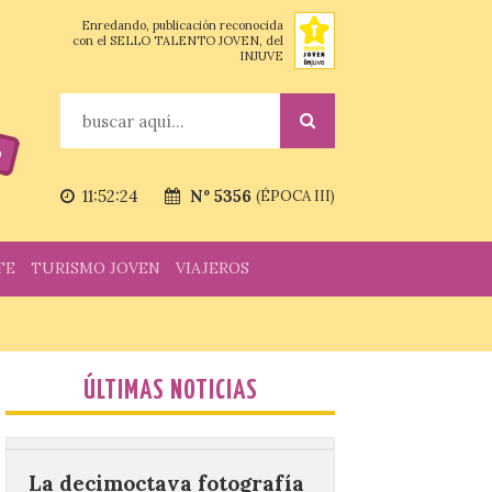
Enredando, publicación reconocida
con el SELLO TALENTO JOVEN, del
INJUVE
Vuelve la tradicional Feria
de Dulces del Convento a
Gradefes
Buscar
7 Ago 2026
11:52:25
Nº 5356
(ÉPOCA III)
Tendrá lugar el 9 de
agosto en los aledaños del
monasterio cisterciense
de Santa María la Real de
TE
TURISMO JOVEN
VIAJEROS
Gradefes. Una cita
imprescindible para disfrutar de los
mejores dulces conventuales, tradición,
cultura y un ambiente único. El
Ayuntamiento de Gradefes, intentando
[…]
ÚLTIMAS NOTICIAS
La decimoctava fotografía
de León de…viaje nos llega
desde la sede del