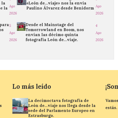
 la
«León de…viaje» nos la envía
Ago
Ago
e la
Paulino Álvarez desde Benidorm
2026
2026
 para
Desde el Mainstage del
5
4
os
Tomorrowland en Boom, nos
Ago
Ago
envían las décimo quinta
fotografía León de…viaje.
2026
2026
Lo más leído
¡So
La decimoctava fotografía de
Vamos
s
León de…viaje nos llega desde la
estás.
sede del Parlamento Europeo en
Estrasburgo.