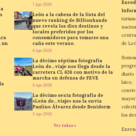
Enred
7 Ago 2026
la
Infor
n
León a la cabeza de la lista del
turis
nuevo ranking de Billionhands
que revela los diez destinos y
nacio
locales preferidos por los
centra
ara
consumidores para tomarse una
, un
caña este verano.
de Leó
6 Ago 2026
Somos
La décimo séptima fotografía
progre
León de…viaje nos llega desde la
carretera CL 626 con motivo de la
diario
marcha en defensa de FEVE
laico
la
6 Ago 2026
conviv
La décimo sexta fotografía de
mayor
«León de…viaje» nos la envía
Paulino Álvarez desde Benidorm
colect
5 Ago 2026
los de
Ver todas »
Enren