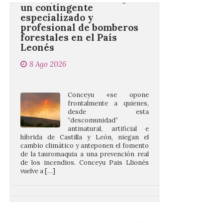
profesional de bomberos
forestales en el País
Leonés
8 Ago 2026
Conceyu «se opone
frontalmente a quienes,
desde esta
“descomunidad”
antinatural, artificial e
híbrida de Castilla y León, niegan el
cambio climático y anteponen el fomento
de la tauromaquia a una prevención real
de los incendios. Conceyu Pais Llionés
vuelve a […]
Santander aconseja acudir
a pie o en transporte
público y evitar el
vehículo privado para el