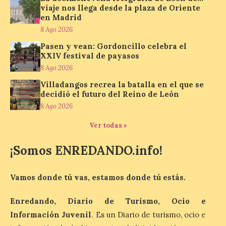
Turismo, Ocio e Información para
viaje nos llega desde la plaza de Oriente
jóvenes “Enredando.info”. Pilar Aller Aller
en Madrid
nos envía la décimo […]
8 Ago 2026
Pasen y vean: Gordoncillo celebra el
XXIV festival de payasos
Los minerales y sus usos
más comunes centran la
8 Ago 2026
nueva exposición del
Villadangos recrea la batalla en el que se
Museo de la Siderurgia y
decidió el futuro del Reino de León
la Minería de Sabero
8 Ago 2026
8 Ago 2026
Ver todas »
¡Somos ENREDANDO.info!
La exposición que se
inaugurará el sábado día 8
de agosto a las doce y
media de la mañana,
Vamos donde tú vas, estamos donde tú estás.
durante la ‘Feria de
minerales, rocas y fósiles de Castilla y
León’, podrá visitarse hasta finales del
Enredando, Diario de Turismo, Ocio e
mes de noviembre, con […]
Información Juvenil
. Es un Diario de turismo, ocio e