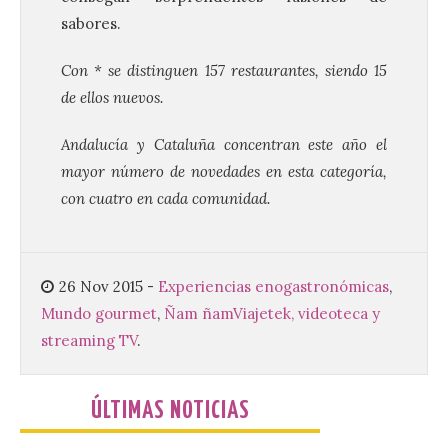
La UPSA impulsa la
sabores.
creación musical con el I
Concurso Internacional de
Composición Coral Sacra
Con * se distinguen 157 restaurantes, siendo 15
de ellos nuevos.
8 Ago 2026
Andalucía y Cataluña concentran este año el
Este certamen,
mayor número de novedades en esta categoría,
promovido por el Instituto
Universitario de Música
con cuatro en cada comunidad.
Sacra de la Universidad
Pontificia de Salamanca
(UPSA), premiará composiciones
inéditas, destinadas a coro, con un
premio de 3.000 euros. Las candidaturas
26 Nov 2015
-
Experiencias enogastronómicas
,
podrán presentarse hasta el 30 de
Mundo gourmet
,
Ñam ñam
Viajetek, videoteca y
noviembre. La Universidad, a […]
streaming TV
.
Conceyu vuelve a exigir
ÚLTIMAS NOTICIAS
un contingente
especializado y