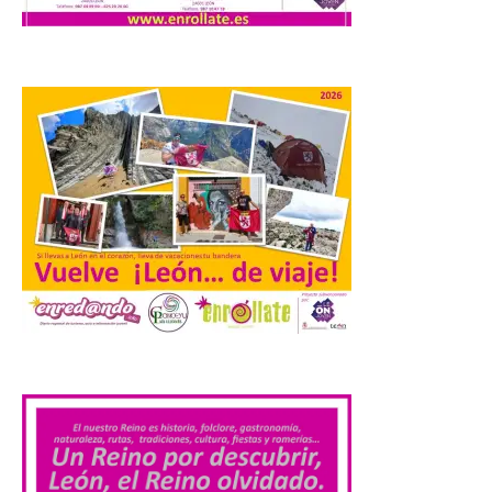
8 Ago 2026
Extremadura cuenta con
uno de los cielos
estrellados con menor
contaminación lumínica
de Europa, un recurso
natural que permite disfrutar de
actividades de astroturismo durante todo
el año. La Dirección General de Turismo
ha puesto en marcha diversas iniciativas
relacionadas […]
Cabárceno prepara tres
enclaves privilegiados
.
desde los que divisar el
eclipse solar del 12 de
agosto
8 Ago 2026