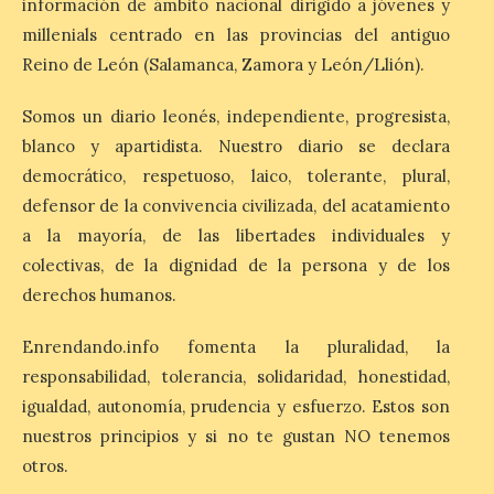
información de ámbito nacional dirigido a jóvenes y
millenials centrado en las provincias del antiguo
La Bañeza inicia sus
Reino de León (Salamanca, Zamora y León/Llión).
fiestas con el pregón a
cargo de Arturo Martínez
Matilla
Somos un diario leonés, independiente, progresista,
blanco y apartidista. Nuestro diario se declara
8 Ago 2026
democrático, respetuoso, laico, tolerante, plural,
defensor de la convivencia civilizada, del acatamiento
El Ayuntamiento de La
a la mayoría, de las libertades individuales y
Bañeza designa a Arturo
Martínez Matilla como
colectivas, de la dignidad de la persona y de los
pregonero de las Fiestas
derechos humanos.
2026. Tendrá lugar este
sábado 8 de agosto a las 21,00 horas en el
teatro municipal de La Bañeza. El
Enrendando.info fomenta la pluralidad, la
comunicador astorgano Arturo Martínez
Matilla, […]
responsabilidad, tolerancia, solidaridad, honestidad,
igualdad, autonomía, prudencia y esfuerzo. Estos son
nuestros principios y si no te gustan NO tenemos
La I Feria de la Cerveza
otros.
Artesana de Astorga