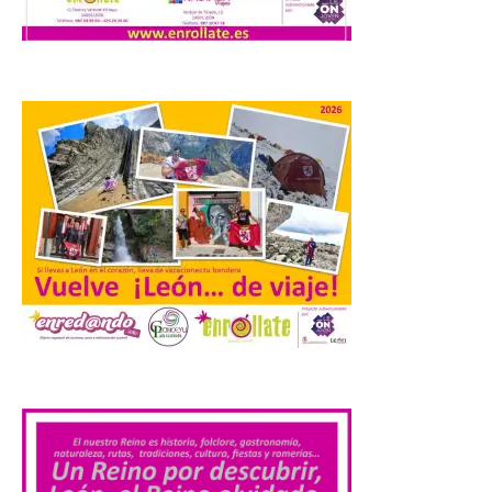
Los materiales ya pueden
recogerse gratuitamente
en la Oficina de
Información Turística de
León e incluyen, además
del programa del evento, una guía
práctica con recomendaciones
elaboradas por especialistas para
observar el eclipse con seguridad León, 7
de agosto de 2026. La programación […]
Laciana comienza su
programación para
disfrutar el eclipse total
del 12 de agosto
.
7 Ago 2026
Durante los días 1 y 2 de
agosto, tanto el público