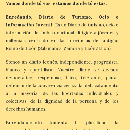
precio
Vamos donde tú vas, estamos donde tú estás.
7 Ago 2026
Enredando, Diario de Turismo, Ocio e
Información Juvenil
. Es un Diario de turismo, ocio e
León es la provincia más
información de ámbito nacional dirigido a jóvenes y
económica (116€/noche),
pero también una de las
millenials centrado en las provincias del antiguo
más agotadas: solo un 4%
Reino de León (Salamanca, Zamora y León/Llión).
de alojamientos libres.
Zamora, Palencia y Álava son las
provincias con menos margen: apenas un
Somos un diario leonés, independiente, progresista,
1% de los alojamientos siguen libres para
esas […]
blanco y apartidista. Nuestro diario se declara
democrático, respetuoso, laico, tolerante, plural,
defensor de la convivencia civilizada, del acatamiento
El eclipse genera un boom
a la mayoría, de las libertades individuales y
de reservas hoteleras y
colectivas, de la dignidad de la persona y de los
precios desorbitados,
según SiteMinder
derechos humanos.
7 Ago 2026
Enrendando.info fomenta la pluralidad, la