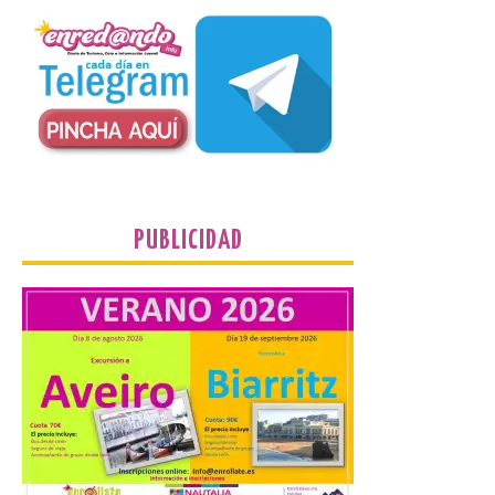
Un Bien de Interés
Cultural abandonado
desde 1949. Los
procuradores leonesistas
plantean que la Junta
contacte cuanto antes con los
propietarios para exigirles medidas
inmediatas que frenen el deterioro y el
riesgo de colapso. Los procuradores de
Unión del Pueblo […]
PUBLICIDAD
La Universidad de León
distribuye folletos con la
programación del evento
del eclipse solar que
organiza con la ESA y el
Ayuntamiento
7 Ago 2026