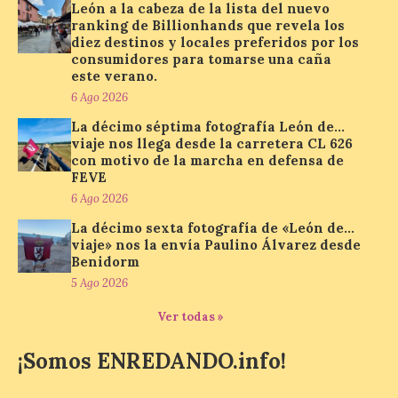
León a la cabeza de la lista del nuevo
ranking de Billionhands que revela los
diez destinos y locales preferidos por los
Paradores renueva su
consumidores para tomarse una caña
compromiso con La Vuelta
este verano.
como patrocinador oficial
6 Ago 2026
7 Ago 2026
La décimo séptima fotografía León de…
viaje nos llega desde la carretera CL 626
con motivo de la marcha en defensa de
La cadena hotelera pública
FEVE
volverá a estar presente
6 Ago 2026
en la zona de descanso
junto al control de firmas
La décimo sexta fotografía de «León de…
y, como novedad, en el
viaje» nos la envía Paulino Álvarez desde
Leaders Lounge, dos espacios exclusivos
Benidorm
para los ciclistas. El recorrido de La
Vuelta discurrirá junto a 17 […]
5 Ago 2026
Ver todas »
Última llamada: Eclipse
¡Somos ENREDANDO.info!
total del 12 de agosto.
Dónde alojarse y a qué