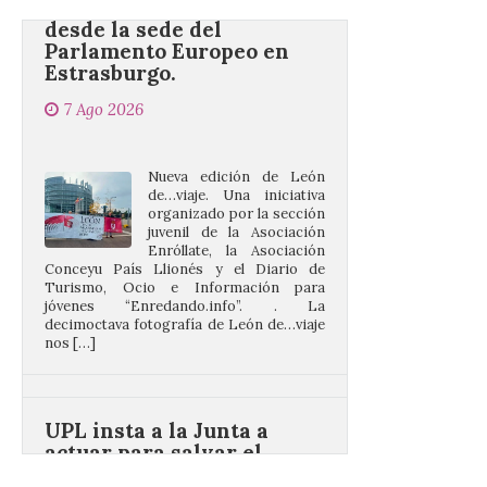
Estrasburgo.
7 Ago 2026
Nueva edición de León
de…viaje. Una iniciativa
organizado por la sección
juvenil de la Asociación
Enróllate, la Asociación
Conceyu País Llionés y el Diario de
Turismo, Ocio e Información para
jóvenes “Enredando.info”. . La
decimoctava fotografía de León de…viaje
nos […]
UPL insta a la Junta a
actuar para salvar el
castillo del Asmesnal, un
BIC en estado de ruina
7 Ago 2026