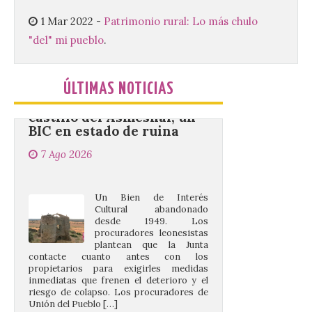
nos […]
1 Mar 2022
-
Patrimonio rural: Lo más chulo
"del" mi pueblo
.
UPL insta a la Junta a
actuar para salvar el
castillo del Asmesnal, un
ÚLTIMAS NOTICIAS
BIC en estado de ruina
7 Ago 2026
Un Bien de Interés
Cultural abandonado
desde 1949. Los
procuradores leonesistas
plantean que la Junta
contacte cuanto antes con los
propietarios para exigirles medidas
inmediatas que frenen el deterioro y el
riesgo de colapso. Los procuradores de
Unión del Pueblo […]