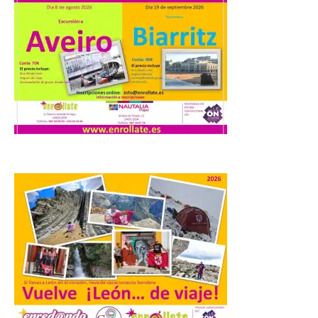
El Gobierno de España
lanza un visor web para
localizar y disfrutar del
eclipse solar del 12 de
agosto con seguridad
7 Ago 2026
Se trata de un visor web
que permite conocer la
posición exacta del Sol y
así localizar el lugar ideal
para observar el eclipse
solar del 12 de agosto de 2026 sin
obstáculos. El visor es una herramienta a
la […]
El eclipse genera un boom
de reservas hoteleras y
precios desorbitados,
según SiteMinder