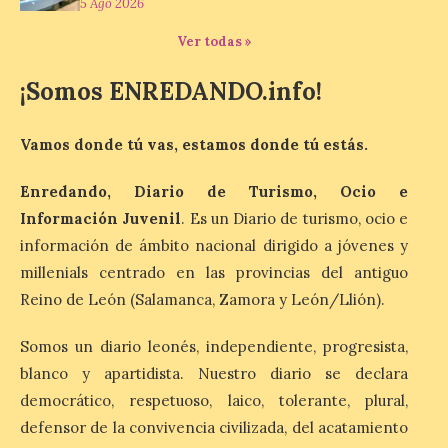
central de Compostilla […]
5 Ago 2026
Ver todas »
El estreno absoluto de la
¡Somos ENREDANDO.info!
obra “De indis. Por favor,
firme aquí” y la música del
grupo Carrion Folk,
Vamos donde tú vas, estamos donde tú estás.
protagonizan la oferta
cultural de este fin de
Enredando, Diario de Turismo, Ocio e
semana dentro del
programa Salamanca
Información Juvenil
. Es un Diario de turismo, ocio e
Plazas y Patios
información de ámbito nacional dirigido a jóvenes y
millenials centrado en las provincias del antiguo
7 Ago 2026
Reino de León (Salamanca, Zamora y León/Llión).
El programa cultural
Somos un diario leonés, independiente, progresista,
Salamanca Plazas y Patios
continúa este fin de
blanco y apartidista. Nuestro diario se declara
semana con propuestas
democrático, respetuoso, laico, tolerante, plural,
de teatro y música. En el
Patio Chico está previsto el estreno
defensor de la convivencia civilizada, del acatamiento
absoluto de “De indis. Por favor, firme