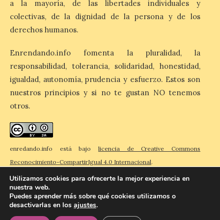
a la mayoría, de las libertades individuales y
aquí”, una producción de la compañía
salmantina […]
colectivas, de la dignidad de la persona y de los
derechos humanos.
Ciclo “Mujeres en la
Enrendando.info fomenta la pluralidad, la
Historia y la
responsabilidad, tolerancia, solidaridad, honestidad,
Peregrinación”, en
igualdad, autonomía, prudencia y esfuerzo. Estos son
Benavides de Órbigo.
nuestros principios y si no te gustan NO tenemos
7 Ago 2026
otros.
Conferencia de Victorina
Alonso, sobre la
peregrinación femenina.
enredando.info está bajo
licencia de Creative Commons
Presentación del Libro
“Va de Monjas”, de José
Reconocimiento-CompartirIgual 4.0 Internacional
.
Fernando Cornejo. Apertura de una doble
exposición de fotografía. Este viernes, 7
Utilizamos cookies para ofrecerte la mejor experiencia en
de agosto, a las 20,00 horas, en el
nuestra web.
auditorio de Benavides de […]
Puedes aprender más sobre qué cookies utilizamos o
desactivarlas en los
ajustes
.
© 2026 Enredando
Política de privacidad
Política de cookies
Contacto