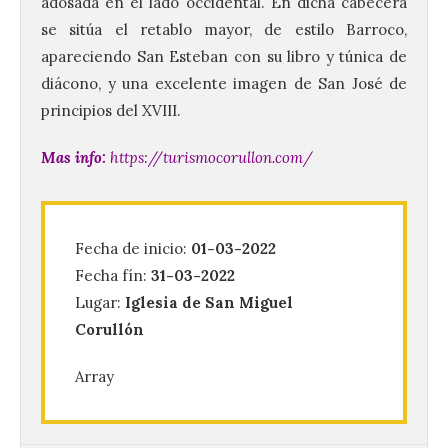
adosada en el lado occidental. En dicha cabecera
se sitúa el retablo mayor, de estilo Barroco,
apareciendo San Esteban con su libro y túnica de
diácono, y una excelente imagen de San José de
principios del XVIII.
La decimoctava fotografía
Mas info:
https://turismocorullon.com/
de León de…viaje nos llega
desde la sede del
Parlamento Europeo en
Estrasburgo.
Fecha de inicio:
01-03-2022
7 Ago 2026
Fecha fín:
31-03-2022
Lugar:
Iglesia de San Miguel
Corullón
Nueva edición de León de…viaje. Una
iniciativa organizado por la sección
juvenil de la Asociación Enróllate, la
Array
Asociación Conceyu País Llionés y el
Diario de Turismo, Ocio e Información
para jóvenes “Enredando.info”. . La
decimoctava fotografía de León de…viaje