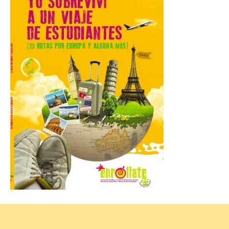
Lleida, especialmente El
Segrià y Les Garrigues, se
convertirán el día 12 de
agosto en un mirador
privilegiado para observar este fenómeno
único. . El 12 de agosto, aproximadamente
a las 20.30 h, la Luna […]
El Ayuntamiento de
Zamora recibe a la Banda
de Música tras sus
históricos triunfos en
Kerkrade
7 Ago 2026
La agrupación zamorana
ha logrado una Medalla de
Honor con Distinción, el
segundo puesto en la
clasificación general y la