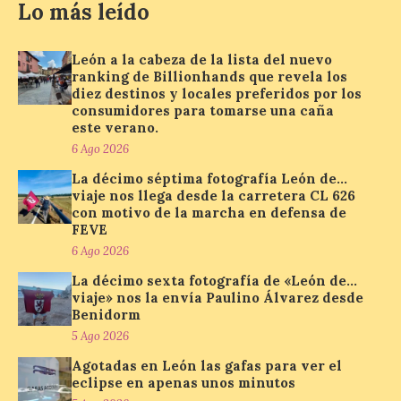
Mención de Honor a la mejor
Lo más leído
interpretación en el World Music Contest
celebrado en Kerkrade. Más de la mitad
de […]
León a la cabeza de la lista del nuevo
ranking de Billionhands que revela los
diez destinos y locales preferidos por los
consumidores para tomarse una caña
La Térmica Cultural y La
este verano.
Fábrica de Luz. Museo de
6 Ago 2026
la Energía de Ponferrada
publican su agenda para
La décimo séptima fotografía León de…
este fin de semana
viaje nos llega desde la carretera CL 626
con motivo de la marcha en defensa de
7 Ago 2026
FEVE
6 Ago 2026
Además, se celebrarán
La décimo sexta fotografía de «León de…
nuevas visitas guiadas de
viaje» nos la envía Paulino Álvarez desde
‘Paseo entre centrales.
Benidorm
Un recorrido entre La
5 Ago 2026
Fábrica de Luz. Museo de
la Energía (antigua central térmica de la
Agotadas en León las gafas para ver el
Minero Siderúrgica de Ponferrada –
eclipse en apenas unos minutos
MSP) y La Térmica Cultural (antigua