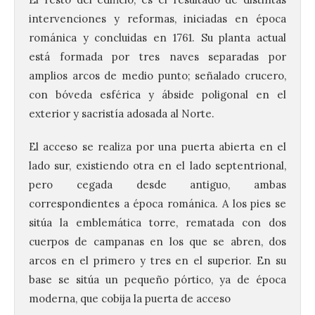
intervenciones y reformas, iniciadas en época
románica y concluidas en 1761. Su planta actual
está formada por tres naves separadas por
amplios arcos de medio punto; señalado crucero,
con bóveda esférica y ábside poligonal en el
exterior y sacristía adosada al Norte.
El acceso se realiza por una puerta abierta en el
lado sur, existiendo otra en el lado septentrional,
pero cegada desde antiguo, ambas
correspondientes a época románica. A los pies se
sitúa la emblemática torre, rematada con dos
cuerpos de campanas en los que se abren, dos
arcos en el primero y tres en el superior. En su
La decimoctava fotografía
base se sitúa un pequeño pórtico, ya de época
de León de…viaje nos llega
moderna, que cobija la puerta de acceso
desde la sede del