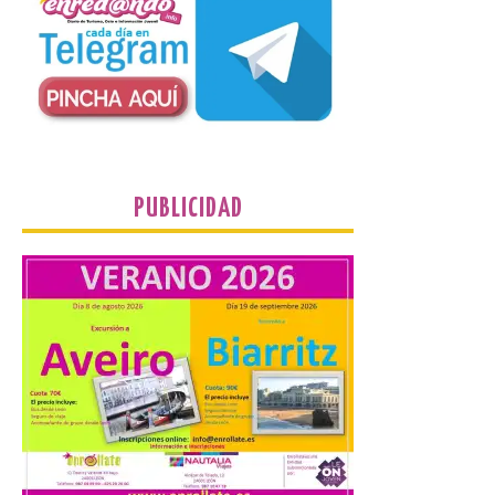
Los materiales ya pueden
recogerse gratuitamente
en la Oficina de
Información Turística de
León e incluyen, además
del programa del evento, una guía
práctica con recomendaciones
elaboradas por especialistas para
observar el eclipse con seguridad León, 7
de agosto de 2026. La programación […]
PUBLICIDAD
El Gobierno de España
lanza un visor web para
localizar y disfrutar del
eclipse solar del 12 de
agosto con seguridad
7 Ago 2026
Se trata de un visor web
que permite conocer la