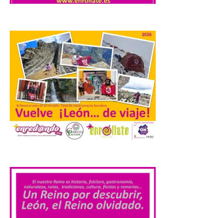
posición exacta del Sol y
así localizar el lugar ideal
para observar el eclipse
solar del 12 de agosto de 2026 sin
obstáculos. El visor es una herramienta a
la […]
El eclipse genera un boom
de reservas hoteleras y
precios desorbitados,
según SiteMinder
7 Ago 2026
.
Asturias lidera el impacto
del fenómeno, con el
mayor aumento en
reservas, precios y
antelación de compra. El
auge de la demanda redefine la
planificación: reservas más anticipadas y
estancias más breves en torno al evento.