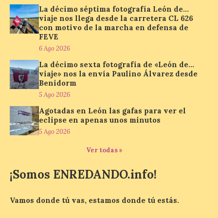
este fin de semana
La décimo séptima fotografía León de…
viaje nos llega desde la carretera CL 626
7 Ago 2026
con motivo de la marcha en defensa de
FEVE
6 Ago 2026
Además, se celebrarán
nuevas visitas guiadas de
La décimo sexta fotografía de «León de…
‘Paseo entre centrales.
viaje» nos la envía Paulino Álvarez desde
Un recorrido entre La
Benidorm
Fábrica de Luz. Museo de
la Energía (antigua central térmica de la
5 Ago 2026
Minero Siderúrgica de Ponferrada –
MSP) y La Térmica Cultural (antigua
Agotadas en León las gafas para ver el
central de Compostilla […]
eclipse en apenas unos minutos
5 Ago 2026
Ver todas »
El estreno absoluto de la
obra “De indis. Por favor,
¡Somos ENREDANDO.info!
firme aquí” y la música del
grupo Carrion Folk,
protagonizan la oferta
Vamos donde tú vas, estamos donde tú estás.
cultural de este fin de
semana dentro del