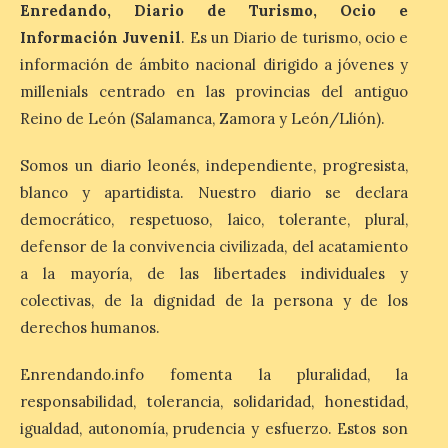
programa Salamanca
Enredando, Diario de Turismo, Ocio e
Plazas y Patios
Información Juvenil
. Es un Diario de turismo, ocio e
7 Ago 2026
información de ámbito nacional dirigido a jóvenes y
millenials centrado en las provincias del antiguo
Reino de León (Salamanca, Zamora y León/Llión).
El programa cultural
Salamanca Plazas y Patios
continúa este fin de
Somos un diario leonés, independiente, progresista,
semana con propuestas
blanco y apartidista. Nuestro diario se declara
de teatro y música. En el
Patio Chico está previsto el estreno
democrático, respetuoso, laico, tolerante, plural,
absoluto de “De indis. Por favor, firme
aquí”, una producción de la compañía
defensor de la convivencia civilizada, del acatamiento
salmantina […]
a la mayoría, de las libertades individuales y
colectivas, de la dignidad de la persona y de los
derechos humanos.
Ciclo “Mujeres en la
Historia y la
Enrendando.info fomenta la pluralidad, la
Peregrinación”, en
Benavides de Órbigo.
responsabilidad, tolerancia, solidaridad, honestidad,
igualdad, autonomía, prudencia y esfuerzo. Estos son
7 Ago 2026