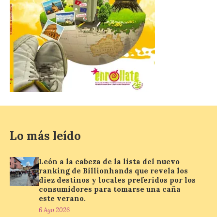
Zamora recibe a la Banda
de Música tras sus
históricos triunfos en
Kerkrade
7 Ago 2026
La agrupación zamorana
ha logrado una Medalla de
Honor con Distinción, el
segundo puesto en la
clasificación general y la
Mención de Honor a la mejor
interpretación en el World Music Contest
Lo más leído
celebrado en Kerkrade. Más de la mitad
de […]
León a la cabeza de la lista del nuevo
ranking de Billionhands que revela los
diez destinos y locales preferidos por los
La Térmica Cultural y La
consumidores para tomarse una caña
Fábrica de Luz. Museo de
este verano.
la Energía de Ponferrada
publican su agenda para
6 Ago 2026