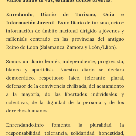
Vamos donde tú vas, estamos donde tú estás.
Enredando, Diario de Turismo, Ocio e
Las salas del antiguo
ayuntamiento de
Información Juvenil
. Es un Diario de turismo, ocio e
Cabrillanes (Babia) acogen
información de ámbito nacional dirigido a jóvenes y
la muestra ‘Eduardo
millenials centrado en las provincias del antiguo
Arroyo en la colección del
ILC’
Reino de León (Salamanca, Zamora y León/Llión).
8 Ago 2026
Somos un diario leonés, independiente, progresista,
blanco y apartidista. Nuestro diario se declara
La muestra, que podrá
democrático, respetuoso, laico, tolerante, plural,
contemplarse hasta el
próximo 4 de octubre,
defensor de la convivencia civilizada, del acatamiento
plantea tanto los temas
a la mayoría, de las libertades individuales y
que más preocupaban y
fascinaban a este autor de talla
colectivas, de la dignidad de la persona y de los
internacional como las múltiples técnicas
derechos humanos.
que usó y sus sólidos vínculos con la
Montaña Occidental. […]
Enrendando.info fomenta la pluralidad, la
responsabilidad, tolerancia, solidaridad, honestidad,