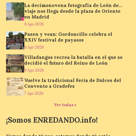
Cancillo Carro. Astorga, 8 de agosto de
La decimonovena fotografía de León de…
2026. — La I Feria de […]
viaje nos llega desde la plaza de Oriente
en Madrid
8 Ago 2026
El Jamón de bellota 100 %
Pasen y vean: Gordoncillo celebra el
ibérico «Guillén» de
XXIV festival de payasos
Guijuelo ha sido el
8 Ago 2026
ganador al mejor jamón de
bellota ibérico
Villadangos recrea la batalla en el que se
decidió el futuro del Reino de León
8 Ago 2026
8 Ago 2026
Vuelve la tradicional Feria de Dulces del
Convento a Gradefes
El Ministerio de
Agricultura, Pesca y
7 Ago 2026
Alimentación concede el
premio Alimentos de
Ver todas »
España a los mejores
jamones 2026. Jamón Serrano 24 – Monte
Nevado recibe el premio al mejor jamón
¡Somos ENREDANDO.info!
serrano u otras figuras de calidad
reconocidas. Se han presentado […]