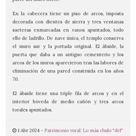
En la cabecera tiene un piso de arcos, imposta
decorada con dientes de sierra y tres ventanas
saeteras enmarcadas en vanos apuntados, todo
ello de ladrillo. De nave única, el templo conserva
el muro sur y la portada original. El ábside, la
Santander aconseja acudir
puerta que daba a un antiguo cementerio y los
a pie o en transporte
público y evitar el
arcos de los muros aparecieron tras las labores de
vehículo privado para el
eliminación de una pared construida en los años
eclipse
70.
8 Ago 2026
El ábside tiene una triple fila de arcos y en el
interior bóveda de medio cañón y tres arcos
El TUS cuenta con líneas
que llegan a la zona en
torales apuntados.
puntos como el faro de
Cabo Mayor, Cueto,
Corbanera o Ciriego y
reforzará la movilidad con un servicio
1 Abr 2024
-
Patrimonio rural: Lo más chulo "del"
especial de lanzaderas desde el PCTCAN