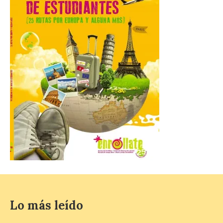
Bañeza designa a Arturo
Martínez Matilla como
pregonero de las Fiestas
2026. Tendrá lugar este
sábado 8 de agosto a las 21,00 horas en el
teatro municipal de La Bañeza. El
comunicador astorgano Arturo Martínez
Matilla, […]
La I Feria de la Cerveza
Artesana de Astorga
arranca con una gran
acogida del público
8 Ago 2026
La inauguración contó
con la presencia del
alcalde de Astorga, José
Lo más leído
Luis Nieto, que se acercó
hasta la feria acompañado
por el organizador de la iniciativa, Isaac