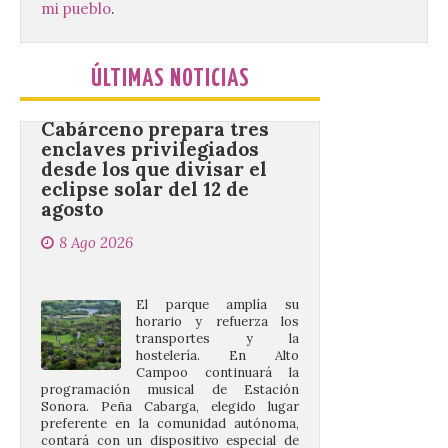
mi pueblo
.
a Ciriego. El Ayuntamiento de […]
ÚLTIMAS NOTICIAS
Cabárceno prepara tres
enclaves privilegiados
desde los que divisar el
eclipse solar del 12 de
agosto
8 Ago 2026
El parque amplía su
horario y refuerza los
transportes y la
hostelería. En Alto
Campoo continuará la
programación musical de Estación
Sonora. Peña Cabarga, elegido lugar
preferente en la comunidad autónoma,
contará con un dispositivo especial de
seguridad y acceso […]