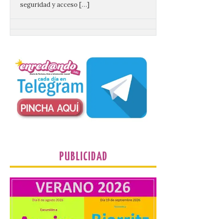
Gijon prohíbe el baño en
San Lorenzo, Poniente y
Arbeyal el día del eclipse a
partir de las 19.00 horas.
8 Ago 2026
Incide en que el eclipse se
verá desde múltiples
puntos de la ciudad, por lo
que no será necesario
desplazarse y se
recomienda no acudir a Gijón/Xixón en
coche ni usarlo ese día. Los accesos a
PUBLICIDAD
la Campa Torres y La […]
La decimonovena
fotografía de León de…
viaje nos llega desde la