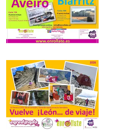
plaza de Oriente en
Madrid
8 Ago 2026
Nueva edición de León
de…viaje. Una iniciativa
organizado por la sección
juvenil de la Asociación
Enróllate, la Asociación
Conceyu País Llionés y el Diario de
Turismo, Ocio e Información para
jóvenes “Enredando.info”. Pilar Aller Aller
nos envía la décimo […]
Los minerales y sus usos
más comunes centran la
nueva exposición del
Museo de la Siderurgia y
la Minería de Sabero
.