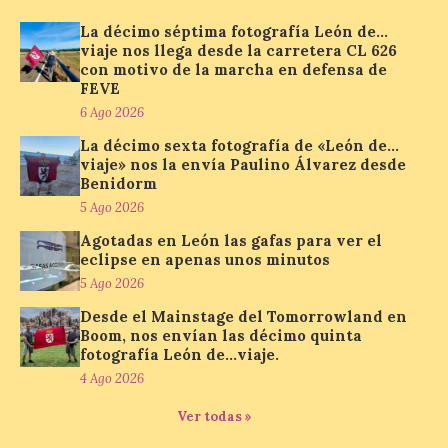
Bañeza inauguró en la tarde de este
La décimo séptima fotografía León de…
martes 4 de agosto una nueva edición de
su tradicional Mercado Medieval, que
viaje nos llega desde la carretera CL 626
hasta el próximo 6 […]
con motivo de la marcha en defensa de
FEVE
6 Ago 2026
Un viaje a la Antigüedad:
La décimo sexta fotografía de «León de…
el Museo del Prado
viaje» nos la envía Paulino Álvarez desde
Benidorm
propone un recorrido por
obras de su Colección de
5 Ago 2026
inspiración clásica
Agotadas en León las gafas para ver el
eclipse en apenas unos minutos
6 Ago 2026
5 Ago 2026
Desde el Mainstage del Tomorrowland en
Al hilo del estreno de La
Boom, nos envían las décimo quinta
Odisea de Christopher
fotografía León de…viaje.
Nolan. La pieza de vídeo
reúne una selección de
4 Ago 2026
obras relacionadas con la
Antigüedad clásica, la mitología y los
Ver todas »
viajes, que se suceden al ritmo de un
evocador tema de La […]