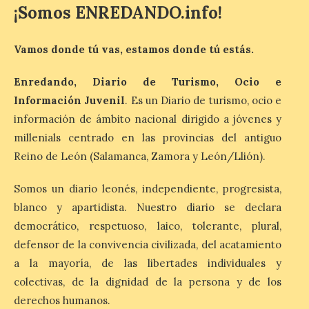
¡Somos ENREDANDO.info!
Patrimonio Nacional
Vamos donde tú vas, estamos donde tú estás.
cancela la temporada de
fuentes de La Granja ante
Enredando, Diario de Turismo, Ocio e
la escasez de agua
Información Juvenil
. Es un Diario de turismo, ocio e
6 Ago 2026
información de ámbito nacional dirigido a jóvenes y
millenials centrado en las provincias del antiguo
Reino de León (Salamanca, Zamora y León/Llión).
Esta medida afecta a los
espectáculos nocturnos
de la Fuente Baños de
Somos un diario leonés, independiente, progresista,
Diana previstos para los
días 8, 15 y 22 de agosto,
blanco y apartidista. Nuestro diario se declara
así como al encendido extraordinario del
democrático, respetuoso, laico, tolerante, plural,
día 25. La reserva de agua en el estanque
«El Mar», […]
defensor de la convivencia civilizada, del acatamiento
a la mayoría, de las libertades individuales y
colectivas, de la dignidad de la persona y de los
El Descenso Internacional
derechos humanos.