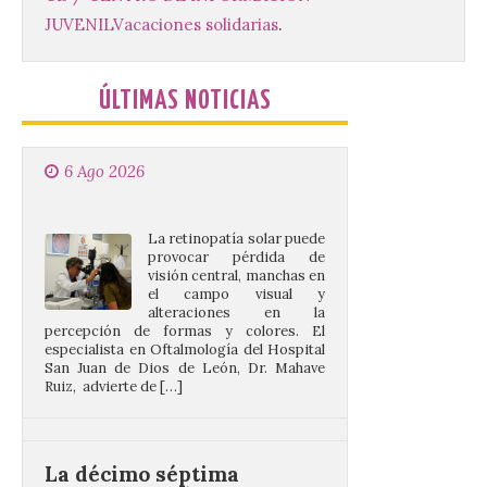
“Mirar un eclipse sin
JUVENIL
Vacaciones solidarias
.
protección adecuada
puede causar daños
irreversibles en la retina”
ÚLTIMAS NOTICIAS
6 Ago 2026
La retinopatía solar puede
provocar pérdida de
visión central, manchas en
el campo visual y
alteraciones en la
percepción de formas y colores. El
especialista en Oftalmología del Hospital
San Juan de Dios de León, Dr. Mahave
Ruiz, advierte de […]
La décimo séptima
fotografía León de…viaje
nos llega desde la
carretera CL 626 con