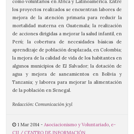
como voluntarios en África y Latinoamérica. Entre
los proyectos realizados se encuentran labores de
mejora de la atención primaria para reducir la
El Ayuntamiento de La
Bañeza presenta el
mortalidad materna en Guatemala; la realización
Festival One More Time,
de acciones dirigidas a mejorar la salud infantil, en
una cita con la música de
Perú; la cobertura de necesidades básicas de
los 80 y 90 para el 16 de
agosto en la Plaza Mayor.
aprendizaje de población desplazada, en Colombia;
la mejora de la calidad de vida de los habitantes en
6 Ago 2026
algunos municipios de El Salvador; la dotación de
agua y mejora de saneamientos en Bolivia y
Se celebrará el próximo
Tanzania; y labores para mejorar la alimentación
domingo 16 de agosto, a
partir de las 23:00 horas,
de la población en Senegal.
en la Plaza Mayor de la
ciudad. El Salón de Plenos
Redacción: Comunicación jcyl
del Ayuntamiento de La Bañeza ha
acogido esta mañana la presentación
oficial del Festival One […]
1 Mar 2014
-
Asociacionismo y Voluntariado
,
e-
CIJ / CENTRO DE INFORMACIÓN