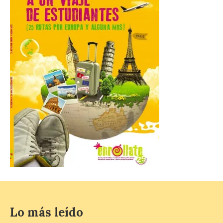
arqueológica centrará sus
trabajos en el estudio de la
organización urbana y la
vida cotidiana del poblado
y contará con la participación de
estudiantes del grado en Historia. La
excavación se complementará con
actividades de divulgación abiertas […]
El Mercado Medieval abre
sus puertas en La Bañeza
con más de 60 puestos y
un amplio programa de
animación.
6 Ago 2026
La programación
incorpora un amplio
calendario de actividades
Lo más leído
de animación dirigidas a
todos los públicos. La