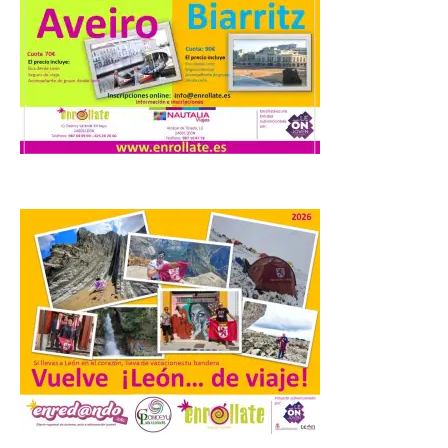
Los días 7, 8 y 9 de agosto
de 2026, Camarzana de
Tera volverá a convertirse
en punto de encuentro,
con la Villa Romana de
Orpheus. Vivimos un momento en el que la
música en directo mueve grandes
fenómenos de […]
El Ayuntamiento de
Cabrillanes analizará,
conforme a la legalidad, la
solicitud para la
celebración del Iberia
Eclipse Festival
6 Ago 2026