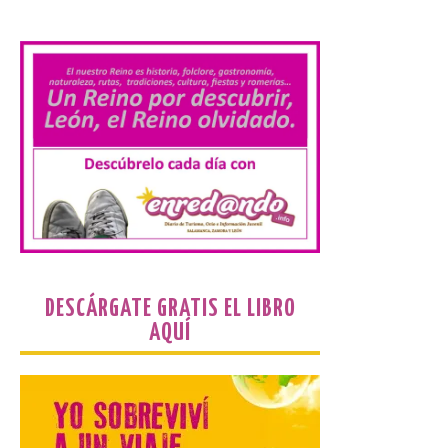
Durante la mañana de ayer
.
miércoles ha sido
registrada en el
Ayuntamiento una
solicitud relacionada con
la celebración de este evento. Ante las
informaciones aparecidas en distintos
medios de comunicación sobre la posible
celebración del denominado Iberia
Eclipse Festival en […]
La Universidad de León
retoma las excavaciones
en La Peña del Castro para
profundizar en la vida
DESCÁRGATE GRATIS EL LIBRO
cotidiana de la Edad del
AQUÍ
Hierro
6 Ago 2026
La novena campaña