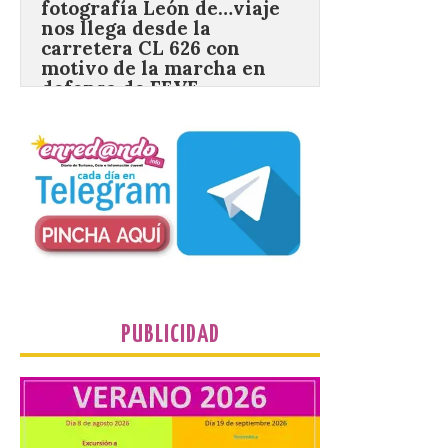
motivo de la marcha en
defensa de FEVE
6 Ago 2026
Nueva edición de León
de…viaje. Una iniciativa
organizado por la sección
juvenil de la Asociación
Enróllate, la Asociación
Conceyu País Llionés y el Diario de
Turismo, Ocio e Información para
jóvenes “Enredando.info”. Eduardo
Morán nos envía desde la carretera […]
PUBLICIDAD
Camarzius fest: frente al
macroevento, un festival
cultural transformador
que apuesta por el legado.
6 Ago 2026