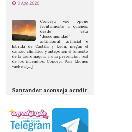
Conceyu «se opone
frontalmente a quienes,
desde esta
“descomunidad”
antinatural, artificial e
híbrida de Castilla y León, niegan el
cambio climático y anteponen el fomento
de la tauromaquia a una prevención real
de los incendios. Conceyu Pais Llionés
vuelve a […]
Santander aconseja acudir
a pie o en transporte
público y evitar el
vehículo privado para el
eclipse
8 Ago 2026
El TUS cuenta con líneas
que llegan a la zona en