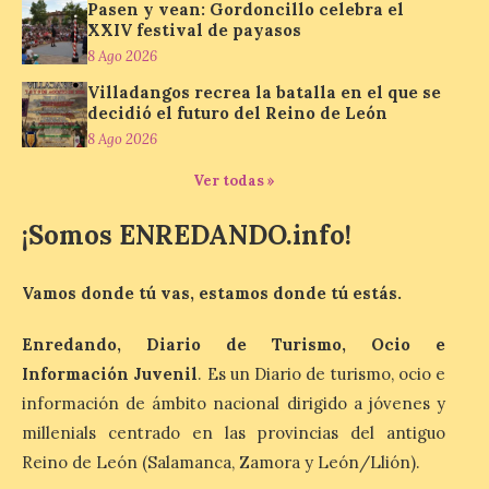
más comunes centran la
Pasen y vean: Gordoncillo celebra el
nueva exposición del
XXIV festival de payasos
Museo de la Siderurgia y
8 Ago 2026
la Minería de Sabero
Villadangos recrea la batalla en el que se
8 Ago 2026
decidió el futuro del Reino de León
8 Ago 2026
La exposición que se
Ver todas »
inaugurará el sábado día 8
de agosto a las doce y
media de la mañana,
¡Somos ENREDANDO.info!
durante la ‘Feria de
minerales, rocas y fósiles de Castilla y
León’, podrá visitarse hasta finales del
Vamos donde tú vas, estamos donde tú estás.
mes de noviembre, con […]
Enredando, Diario de Turismo, Ocio e
Información Juvenil
. Es un Diario de turismo, ocio e
La Bañeza inicia sus
información de ámbito nacional dirigido a jóvenes y
fiestas con el pregón a
cargo de Arturo Martínez
millenials centrado en las provincias del antiguo
Matilla
Reino de León (Salamanca, Zamora y León/Llión).