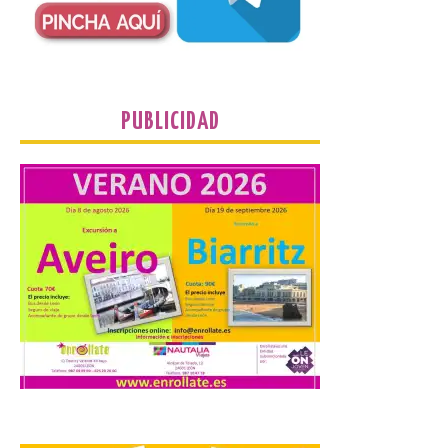
puntos como el faro de
Cabo Mayor, Cueto,
Corbanera o Ciriego y
reforzará la movilidad con un servicio
especial de lanzaderas desde el PCTCAN
a Ciriego. El Ayuntamiento de […]
PUBLICIDAD
Turismo de Extremadura
impulsa nuevas
iniciativas relacionadas
con el trío de eclipses para
afianzar a Extremadura
como referente en
astroturismo
8 Ago 2026
Extremadura cuenta con
uno de los cielos
estrellados con menor
contaminación lumínica