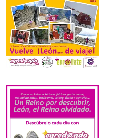
de Europa, un recurso
natural que permite disfrutar de
actividades de astroturismo durante todo
el año. La Dirección General de Turismo
ha puesto en marcha diversas iniciativas
relacionadas […]
Cabárceno prepara tres
enclaves privilegiados
desde los que divisar el
eclipse solar del 12 de
.
agosto
8 Ago 2026
El parque amplía su
horario y refuerza los
transportes y la
hostelería. En Alto
Campoo continuará la
programación musical de Estación
Sonora. Peña Cabarga, elegido lugar