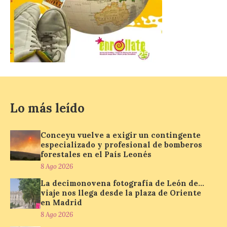
La decimonovena
fotografía de León de…
viaje nos llega desde la
plaza de Oriente en
Madrid
8 Ago 2026
Lo más leído
Nueva edición de León
de…viaje. Una iniciativa
organizado por la sección
juvenil de la Asociación
Conceyu vuelve a exigir un contingente
Enróllate, la Asociación
especializado y profesional de bomberos
Conceyu País Llionés y el Diario de
forestales en el País Leonés
Turismo, Ocio e Información para
8 Ago 2026
jóvenes “Enredando.info”. Pilar Aller Aller
nos envía la décimo […]
La decimonovena fotografía de León de…
viaje nos llega desde la plaza de Oriente
en Madrid
8 Ago 2026
Los minerales y sus usos