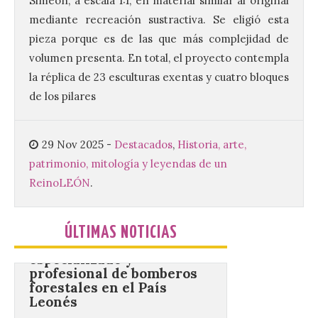
Simeón, a escala 1:1, en material similar al original
Este certamen,
mediante recreación sustractiva. Se eligió esta
promovido por el Instituto
pieza porque es de las que más complejidad de
Universitario de Música
Sacra de la Universidad
volumen presenta. En total, el proyecto contempla
Pontificia de Salamanca
la réplica de 23 esculturas exentas y cuatro bloques
(UPSA), premiará composiciones
inéditas, destinadas a coro, con un
de los pilares
premio de 3.000 euros. Las candidaturas
podrán presentarse hasta el 30 de
noviembre. La Universidad, a […]
29 Nov 2025
-
Destacados
,
Historia, arte,
patrimonio, mitología y leyendas de un
Conceyu vuelve a exigir
Reino
LEÓN
.
un contingente
especializado y
profesional de bomberos
ÚLTIMAS NOTICIAS
forestales en el País
Leonés
8 Ago 2026