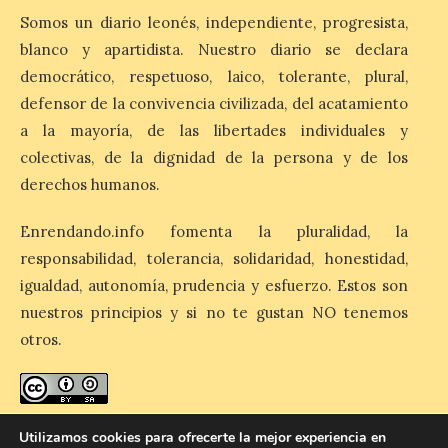
8 Ago 2026
Somos un diario leonés, independiente, progresista,
blanco y apartidista. Nuestro diario se declara
El Ayuntamiento de La
democrático, respetuoso, laico, tolerante, plural,
Bañeza designa a Arturo
Martínez Matilla como
defensor de la convivencia civilizada, del acatamiento
pregonero de las Fiestas
a la mayoría, de las libertades individuales y
2026. Tendrá lugar este
sábado 8 de agosto a las 21,00 horas en el
colectivas, de la dignidad de la persona y de los
teatro municipal de La Bañeza. El
comunicador astorgano Arturo Martínez
derechos humanos.
Matilla, […]
Enrendando.info fomenta la pluralidad, la
responsabilidad, tolerancia, solidaridad, honestidad,
La I Feria de la Cerveza
igualdad, autonomía, prudencia y esfuerzo. Estos son
Artesana de Astorga
nuestros principios y si no te gustan NO tenemos
arranca con una gran
acogida del público
otros.
8 Ago 2026
enredando.info está bajo
licencia de Creative Commons
La inauguración contó
Utilizamos cookies para ofrecerte la mejor experiencia en