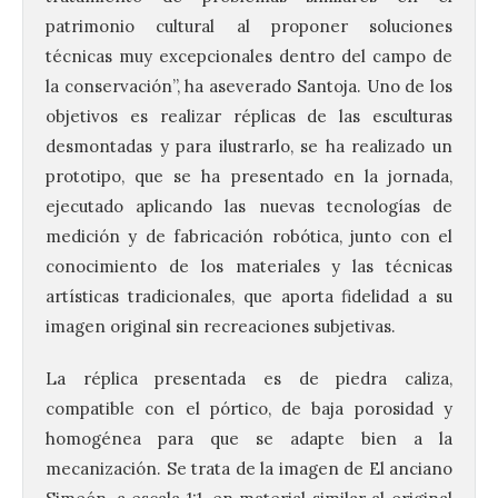
patrimonio cultural al proponer soluciones
técnicas muy excepcionales dentro del campo de
la conservación”, ha aseverado Santoja. Uno de los
objetivos es realizar réplicas de las esculturas
desmontadas y para ilustrarlo, se ha realizado un
prototipo, que se ha presentado en la jornada,
ejecutado aplicando las nuevas tecnologías de
medición y de fabricación robótica, junto con el
conocimiento de los materiales y las técnicas
artísticas tradicionales, que aporta fidelidad a su
imagen original sin recreaciones subjetivas.
La UPSA impulsa la
creación musical con el I
La réplica presentada es de piedra caliza,
Concurso Internacional de
compatible con el pórtico, de baja porosidad y
Composición Coral Sacra
homogénea para que se adapte bien a la
8 Ago 2026
mecanización. Se trata de la imagen de El anciano