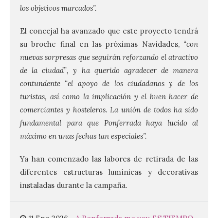
los objetivos marcados”.
El concejal ha avanzado que este proyecto tendrá
su broche final en las próximas Navidades,
“con
nuevas sorpresas que seguirán reforzando el atractivo
La UPSA impulsa la
de la ciudad”, y ha querido agradecer de manera
creación musical con el I
Concurso Internacional de
contundente “el apoyo de los ciudadanos y de los
Composición Coral Sacra
turistas, así como la implicación y el buen hacer de
8 Ago 2026
comerciantes y hosteleros. La unión de todos ha sido
fundamental para que Ponferrada haya lucido al
máximo en unas fechas tan especiales”.
Este certamen,
promovido por el Instituto
Universitario de Música
Ya han comenzado las labores de retirada de las
Sacra de la Universidad
Pontificia de Salamanca
diferentes estructuras lumínicas y decorativas
(UPSA), premiará composiciones
instaladas durante la campaña.
inéditas, destinadas a coro, con un
premio de 3.000 euros. Las candidaturas
podrán presentarse hasta el 30 de
noviembre. La Universidad, a […]