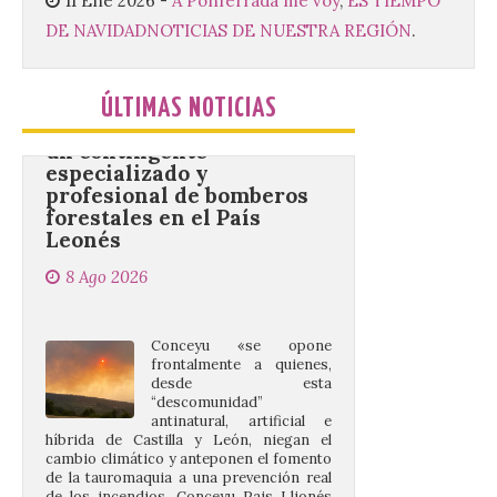
11 Ene 2026
-
A Ponferrada me voy
,
ES TIEMPO
DE NAVIDAD
NOTICIAS DE NUESTRA REGIÓN
.
Conceyu vuelve a exigir
un contingente
ÚLTIMAS NOTICIAS
especializado y
profesional de bomberos
forestales en el País
Leonés
8 Ago 2026
Conceyu «se opone
frontalmente a quienes,
desde esta
“descomunidad”
antinatural, artificial e
híbrida de Castilla y León, niegan el
cambio climático y anteponen el fomento
de la tauromaquia a una prevención real
de los incendios. Conceyu Pais Llionés
vuelve a […]