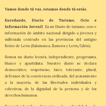
media de la mañana,
durante la ‘Feria de
Vamos donde tú vas, estamos donde tú estás.
minerales, rocas y fósiles de Castilla y
León’, podrá visitarse hasta finales del
mes de noviembre, con […]
Enredando, Diario de Turismo, Ocio e
Información Juvenil
. Es un Diario de turismo, ocio e
información de ámbito nacional dirigido a jóvenes y
La Bañeza inicia sus
millenials centrado en las provincias del antiguo
fiestas con el pregón a
Reino de León (Salamanca, Zamora y León/Llión).
cargo de Arturo Martínez
Matilla
Somos un diario leonés, independiente, progresista,
8 Ago 2026
blanco y apartidista. Nuestro diario se declara
democrático, respetuoso, laico, tolerante, plural,
El Ayuntamiento de La
defensor de la convivencia civilizada, del acatamiento
Bañeza designa a Arturo
a la mayoría, de las libertades individuales y
Martínez Matilla como
pregonero de las Fiestas
colectivas, de la dignidad de la persona y de los
2026. Tendrá lugar este
derechos humanos.
sábado 8 de agosto a las 21,00 horas en el
teatro municipal de La Bañeza. El
comunicador astorgano Arturo Martínez