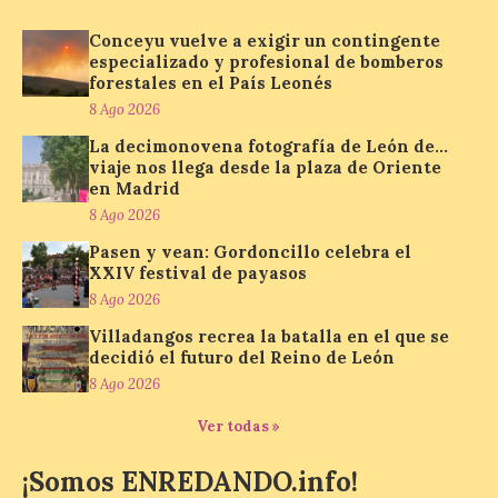
Nueva edición de León
Conceyu vuelve a exigir un contingente
de…viaje. Una iniciativa
especializado y profesional de bomberos
organizado por la sección
juvenil de la Asociación
forestales en el País Leonés
Enróllate, la Asociación
8 Ago 2026
Conceyu País Llionés y el Diario de
Turismo, Ocio e Información para
La decimonovena fotografía de León de…
jóvenes “Enredando.info”. Pilar Aller Aller
viaje nos llega desde la plaza de Oriente
nos envía la décimo […]
en Madrid
8 Ago 2026
Pasen y vean: Gordoncillo celebra el
Los minerales y sus usos
XXIV festival de payasos
más comunes centran la
8 Ago 2026
nueva exposición del
Museo de la Siderurgia y
Villadangos recrea la batalla en el que se
la Minería de Sabero
decidió el futuro del Reino de León
8 Ago 2026
8 Ago 2026
Ver todas »
La exposición que se
¡Somos ENREDANDO.info!
inaugurará el sábado día 8
de agosto a las doce y