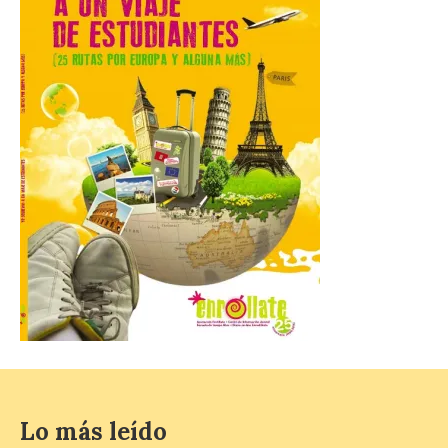
8 Ago 2026
Incide en que el eclipse se
verá desde múltiples
puntos de la ciudad, por lo
que no será necesario
desplazarse y se
recomienda no acudir a Gijón/Xixón en
coche ni usarlo ese día. Los accesos a
la Campa Torres y La […]
La decimonovena
fotografía de León de…
viaje nos llega desde la
plaza de Oriente en
Madrid
8 Ago 2026
Lo más leído