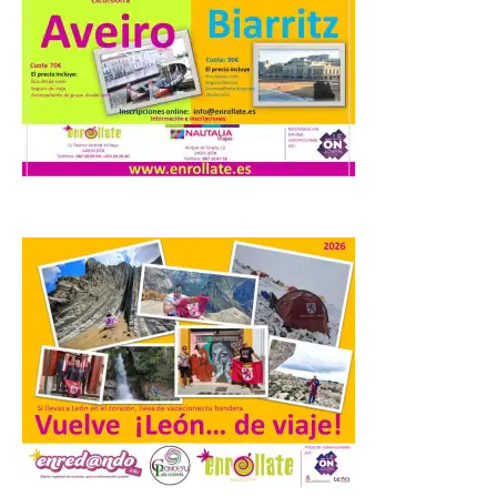
iniciativas relacionadas
con el trío de eclipses para
afianzar a Extremadura
como referente en
astroturismo
8 Ago 2026
Extremadura cuenta con
uno de los cielos
estrellados con menor
contaminación lumínica
de Europa, un recurso
natural que permite disfrutar de
actividades de astroturismo durante todo
el año. La Dirección General de Turismo
ha puesto en marcha diversas iniciativas
relacionadas […]
Cabárceno prepara tres
enclaves privilegiados