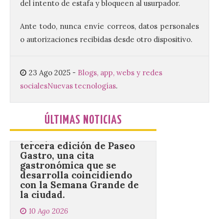
del intento de estafa y bloqueen al usurpador.
Los Campamentos
Salamanca Tech, que se
desarrollan hasta el 4 de
Ante todo, nunca envíe correos, datos personales
septiembre en nueve
o autorizaciones recibidas desde otro dispositivo.
turnos semanales con
capacidad para 120 niños cada uno. Un
total de 120 menores han recibido su
diploma acreditativo tras finalizar esta
23 Ago 2025
-
Blogs, app, webs y redes
semana de actividades en […]
sociales
Nuevas tecnologías
.
Gijón/Xixón celebra la
ÚLTIMAS NOTICIAS
tercera edición de Paseo
Gastro, una cita
gastronómica que se
desarrolla coincidiendo
con la Semana Grande de
la ciudad.
10 Ago 2026