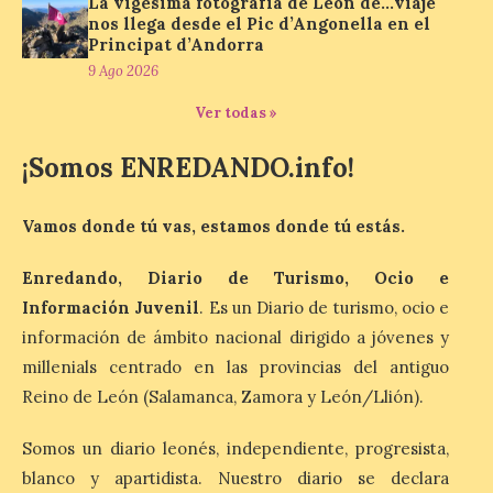
La vigésima fotografía de León de…viaje
Plan Estatal General de
nos llega desde el Pic d’Angonella en el
Emergencias ante los
Principat d’Andorra
riesgos potenciales
9 Ago 2026
asociados al eclipse
Ver todas »
10 Ago 2026
¡Somos ENREDANDO.info!
El dispositivo se refuerza
días antes del eclipse
Vamos donde tú vas, estamos donde tú estás.
solar total del 12 de
agosto, que atravesará
España de oeste a este, y
Enredando, Diario de Turismo, Ocio e
que movilizará a varios millones de
personas para disfrutar de este
Información Juvenil
. Es un Diario de turismo, ocio e
acontecimiento histórico. Algunas
información de ámbito nacional dirigido a jóvenes y
comunidades autónomas ya han […]
millenials centrado en las provincias del antiguo
Reino de León (Salamanca, Zamora y León/Llión).
El Ayuntamiento de
Segovia presenta “Música
Somos un diario leonés, independiente, progresista,
para un eclipse”, un
blanco y apartidista. Nuestro diario se declara