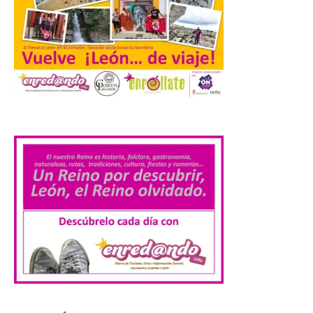
a reclamar a la institución autonómica
que exija al Gobierno de España la
supresión de este peaje por la ilegalidad
de la prórroga […]
El alumnado de FP crece
.
un 2,5% hasta superar los
1,2 millones de
matriculados y marca un
nuevo récord
10 Ago 2026
El Ministerio publica la
Estadística de las
Enseñanzas no
universitarias. Datos
avance 2025-2026 con las
cifras actualizadas del curso escolar
recién finalizado. El Grado Básico crece
un 2,1%, el Grado Medio un 2,7%, el Grado