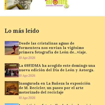
CIUDEN acoge un nuevo
gran proyecto expositivo
que conecta la obra de
Eduardo Chillida con el
patrimonio industrial
Lo más leído
10 Ago 2026
Desde las cristalinas aguas de
La Térmica Cultural
Formentera nos envían la vigésimo
albergará hasta el 10 de
primera fotografía de León de…viaje.
enero de 2027 la muestra
‘Eduardo Chillida. Pensar
10 Ago 2026
con las manos’, formada
por 125 piezas de una de las figuras
La 69FIDMA ha acogido este domingo una
esenciales del arte contemporáneo.
nueva edición del Día de León y Astorga.
Hierro, vacío y memoria industrial
10 Ago 2026
marcan esta exposición […]
Inaugurada en La Bañeza la exposición
de M. Recicler, un paseo por el arte
motorizado del reciclaje
Protección Civil activa la
10 Ago 2026
fase de Preemergencia en
Situación Operativa 1 del