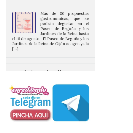
Más de 80 propuestas
gastronómicas, que se
podrán degustar en el
Paseo de Begoña y los
Jardines de la Reina hasta
el 16 de agosto. El Paseo de Begoña y los
Jardines de la Reina de Gijón acogen ya la
[…]
Desde las cristalinas
aguas de Formentera nos
envían la vigésimo
primera fotografía de
León de…viaje.
10 Ago 2026
Nueva edición de León
de…viaje. Una iniciativa
organizado por la sección
juvenil de la Asociación
Enróllate, la Asociación