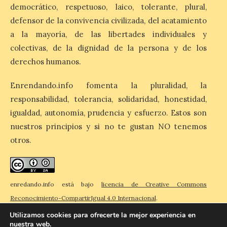
concierto único con
democrático, respetuoso, laico, tolerante, plural,
motivo del eclipse de sol
defensor de la convivencia civilizada, del acatamiento
10 Ago 2026
a la mayoría, de las libertades individuales y
colectivas, de la dignidad de la persona y de los
La cita, que se celebrará el
derechos humanos.
12 de agosto en el
enlosado de la Catedral,
incluye el estreno absoluto
Enrendando.info fomenta la pluralidad, la
de una composición del
responsabilidad, tolerancia, solidaridad, honestidad,
músico segoviano Geni Uñón. Turismo de
Segovia lanza el Premio Internacional de
igualdad, autonomía, prudencia y esfuerzo. Estos son
Fotografía del Eclipse “Segovia bajo […]
nuestros principios y si no te gustan NO tenemos
otros.
València prepara un
operativo especial de
limpieza en las playas y el
enredando.info está bajo
licencia de Creative Commons
punto de observación para
Reconocimiento-CompartirIgual 4.0 Internacional
.
el eclipse solar del día 12
Utilizamos cookies para ofrecerte la mejor experiencia en
10 Ago 2026
nuestra web.