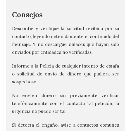
Consejos
Desconfíe y verifique la solicitud recibida por su
contacto, leyendo detenidamente el contenido del
mensaje. Y no descargue enlaces que hayan sido
enviados por entidades no verificadas.
Informe a la Policía de cualquier intento de estafa
o solicitud de envío de dinero que pudiera ser
120 jóvenes completan su
sospechoso.
formación en robótica y
entornos digitales en un
nuevo curso de los
No envíen dinero sin previamente verificar
Campamentos Salamanca
telefónicamente con el contacto tal petición, la
Tech
urgencia no puede ser tal.
10 Ago 2026
Si detecta el engaño, avise a contactos comunes