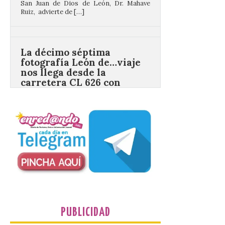
La décimo séptima
fotografía León de…viaje
nos llega desde la
carretera CL 626 con
motivo de la marcha en
defensa de FEVE
6 Ago 2026
Nueva edición de León
de…viaje. Una iniciativa
organizado por la sección
juvenil de la Asociación
Enróllate, la Asociación
Conceyu País Llionés y el Diario de
Turismo, Ocio e Información para
jóvenes “Enredando.info”. Eduardo
Morán nos envía desde la carretera […]
PUBLICIDAD