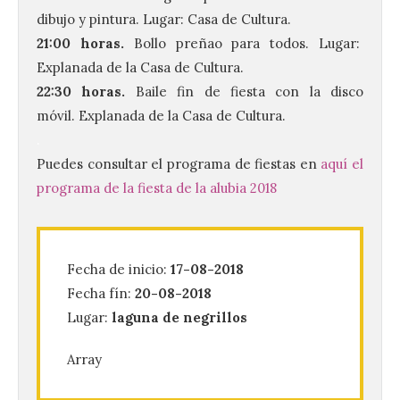
dibujo y pintura. Lugar: Casa de Cultura.
21:00 horas.
Bollo preñao para todos. Lugar:
Explanada de la Casa de Cultura.
22:30 horas.
Baile fin de fiesta con la disco
móvil. Explanada de la Casa de Cultura.
.
El Ayuntamiento de La
Puedes consultar el programa de fiestas en
aquí el
Bañeza presenta el
programa de la fiesta de la alubia 2018
Festival One More Time,
una cita con la música de
los 80 y 90 para el 16 de
agosto en la Plaza Mayor.
Fecha de inicio:
17-08-2018
6 Ago 2026
Fecha fín:
20-08-2018
Lugar:
laguna de negrillos
Se celebrará el próximo
domingo 16 de agosto, a
Array
partir de las 23:00 horas,
en la Plaza Mayor de la
ciudad. El Salón de Plenos