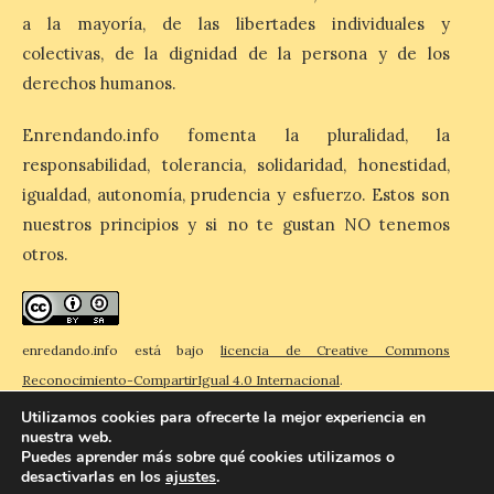
«El Mar», […]
a la mayoría, de las libertades individuales y
colectivas, de la dignidad de la persona y de los
derechos humanos.
El Descenso Internacional
del Sella arranca con el
Enrendando.info fomenta la pluralidad, la
homenaje a los campeones
responsabilidad, tolerancia, solidaridad, honestidad,
y el izado de las banderas
autonómicas
igualdad, autonomía, prudencia y esfuerzo. Estos son
nuestros principios y si no te gustan NO tenemos
6 Ago 2026
otros.
La 88.ª edición del
Descenso Internacional
del Sella reunirá este año a
enredando.info está bajo
licencia de Creative Commons
1.291 palistas distribuidos
en 874 embarcaciones,
Reconocimiento-CompartirIgual 4.0 Internacional
.
con representación de 22 países,
consolidando una vez más a la prueba
Utilizamos cookies para ofrecerte la mejor experiencia en
asturiana como una de las grandes
nuestra web.
referencias del piragüismo internacional.
Puedes aprender más sobre qué cookies utilizamos o
[…]
desactivarlas en los
ajustes
.
© 2026 Enredando
Política de privacidad
Política de cookies
Contacto