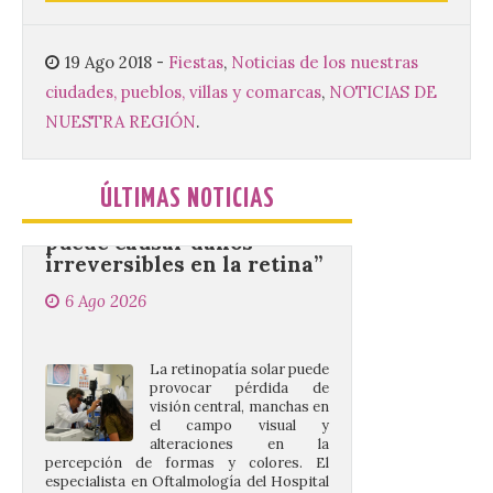
del Ayuntamiento de La Bañeza ha
acogido esta mañana la presentación
oficial del Festival One […]
19 Ago 2018
-
Fiestas
,
Noticias de los nuestras
ciudades, pueblos, villas y comarcas
,
NOTICIAS DE
NUESTRA REGIÓN
.
“Mirar un eclipse sin
protección adecuada
puede causar daños
ÚLTIMAS NOTICIAS
irreversibles en la retina”
6 Ago 2026
La retinopatía solar puede
provocar pérdida de
visión central, manchas en
el campo visual y
alteraciones en la
percepción de formas y colores. El
especialista en Oftalmología del Hospital
San Juan de Dios de León, Dr. Mahave
Ruiz, advierte de […]