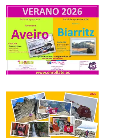
Camarzius fest: frente al
macroevento, un festival
cultural transformador
que apuesta por el legado.
6 Ago 2026
Los días 7, 8 y 9 de agosto
de 2026, Camarzana de
Tera volverá a convertirse
en punto de encuentro,
con la Villa Romana de
Orpheus. Vivimos un momento en el que la
música en directo mueve grandes
fenómenos de […]
El Ayuntamiento de
Cabrillanes analizará,
conforme a la legalidad, la
solicitud para la