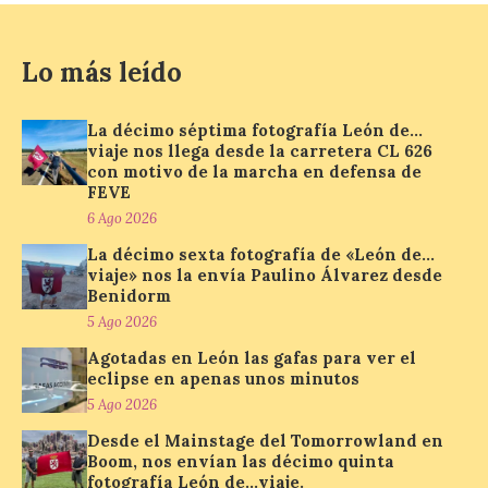
La programación
incorpora un amplio
Lo más leído
calendario de actividades
de animación dirigidas a
todos los públicos. La
La décimo séptima fotografía León de…
Bañeza inauguró en la tarde de este
viaje nos llega desde la carretera CL 626
martes 4 de agosto una nueva edición de
con motivo de la marcha en defensa de
su tradicional Mercado Medieval, que
FEVE
hasta el próximo 6 […]
6 Ago 2026
La décimo sexta fotografía de «León de…
viaje» nos la envía Paulino Álvarez desde
Un viaje a la Antigüedad:
Benidorm
el Museo del Prado
propone un recorrido por
5 Ago 2026
obras de su Colección de
Agotadas en León las gafas para ver el
inspiración clásica
eclipse en apenas unos minutos
6 Ago 2026
5 Ago 2026
Desde el Mainstage del Tomorrowland en
Boom, nos envían las décimo quinta
Al hilo del estreno de La
fotografía León de…viaje.