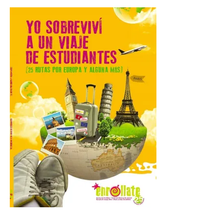
Hierro
6 Ago 2026
La novena campaña
arqueológica centrará sus
trabajos en el estudio de la
organización urbana y la
vida cotidiana del poblado
y contará con la participación de
estudiantes del grado en Historia. La
excavación se complementará con
actividades de divulgación abiertas […]
El Mercado Medieval abre
sus puertas en La Bañeza
con más de 60 puestos y
un amplio programa de
animación.
6 Ago 2026