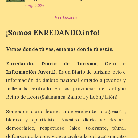
Odisea de Christopher
4 Ago 2026
Nolan. La pieza de vídeo
reúne una selección de
obras relacionadas con la
Ver todas »
Antigüedad clásica, la mitología y los
viajes, que se suceden al ritmo de un
¡Somos ENREDANDO.info!
evocador tema de La […]
Vamos donde tú vas, estamos donde tú estás.
Patrimonio Nacional
cancela la temporada de
Enredando, Diario de Turismo, Ocio e
fuentes de La Granja ante
Información Juvenil
. Es un Diario de turismo, ocio e
la escasez de agua
información de ámbito nacional dirigido a jóvenes y
6 Ago 2026
millenials centrado en las provincias del antiguo
Reino de León (Salamanca, Zamora y León/Llión).
Esta medida afecta a los
espectáculos nocturnos
Somos un diario leonés, independiente, progresista,
de la Fuente Baños de
blanco y apartidista. Nuestro diario se declara
Diana previstos para los
días 8, 15 y 22 de agosto,
democrático, respetuoso, laico, tolerante, plural,
así como al encendido extraordinario del
defensor de la convivencia civilizada, del acatamiento
día 25. La reserva de agua en el estanque