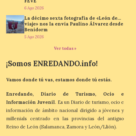
FEVE
volverá a estar presente
6 Ago 2026
en la zona de descanso
junto al control de firmas
La décimo sexta fotografía de «León de…
y, como novedad, en el
viaje» nos la envía Paulino Álvarez desde
Leaders Lounge, dos espacios exclusivos
para los ciclistas. El recorrido de La
Benidorm
Vuelta discurrirá junto a 17 […]
5 Ago 2026
Ver todas »
Última llamada: Eclipse
¡Somos ENREDANDO.info!
total del 12 de agosto.
Dónde alojarse y a qué
precio
Vamos donde tú vas, estamos donde tú estás.
7 Ago 2026
Enredando, Diario de Turismo, Ocio e
Información Juvenil
. Es un Diario de turismo, ocio e
León es la provincia más
información de ámbito nacional dirigido a jóvenes y
económica (116€/noche),
pero también una de las
millenials centrado en las provincias del antiguo
más agotadas: solo un 4%
Reino de León (Salamanca, Zamora y León/Llión).
de alojamientos libres.
Zamora, Palencia y Álava son las