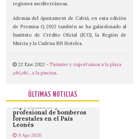
Este certamen,
regiones mediterráneas.
promovido por el Instituto
Universitario de Música
Sacra de la Universidad
Además del Ajuntament de Calvià, en esta edición
Pontificia de Salamanca
de Premios Q 2022 también se ha galardonado al
(UPSA), premiará composiciones
inéditas, destinadas a coro, con un
Instituto de Crédito Oficial (ICO), la Región de
premio de 3.000 euros. Las candidaturas
podrán presentarse hasta el 30 de
Murcia y la Cadena RH Hoteles.
noviembre. La Universidad, a […]
22 Ene 2022
-
Turismo y viajes
Vamos a la playa
Conceyu vuelve a exigir
¡oh!¡oh!...a la piscina
.
un contingente
especializado y
profesional de bomberos
ÚLTIMAS NOTICIAS
forestales en el País
Leonés
8 Ago 2026
Conceyu «se opone