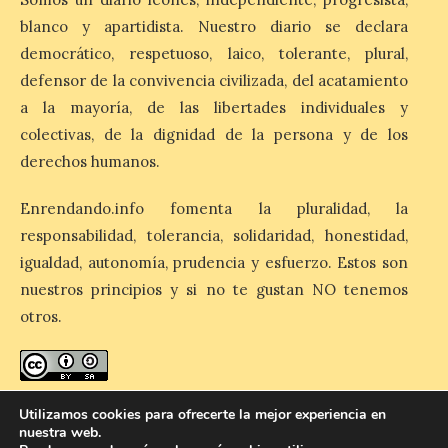
blanco y apartidista. Nuestro diario se declara
El Ayuntamiento de La
democrático, respetuoso, laico, tolerante, plural,
Bañeza designa a Arturo
Martínez Matilla como
defensor de la convivencia civilizada, del acatamiento
pregonero de las Fiestas
a la mayoría, de las libertades individuales y
2026. Tendrá lugar este
sábado 8 de agosto a las 21,00 horas en el
colectivas, de la dignidad de la persona y de los
teatro municipal de La Bañeza. El
comunicador astorgano Arturo Martínez
derechos humanos.
Matilla, […]
Enrendando.info fomenta la pluralidad, la
responsabilidad, tolerancia, solidaridad, honestidad,
La I Feria de la Cerveza
igualdad, autonomía, prudencia y esfuerzo. Estos son
Artesana de Astorga
nuestros principios y si no te gustan NO tenemos
arranca con una gran
acogida del público
otros.
8 Ago 2026
enredando.info está bajo
licencia de Creative Commons
La inauguración contó
Utilizamos cookies para ofrecerte la mejor experiencia en
con la presencia del
Reconocimiento-CompartirIgual 4.0 Internacional
.
nuestra web.
alcalde de Astorga, José