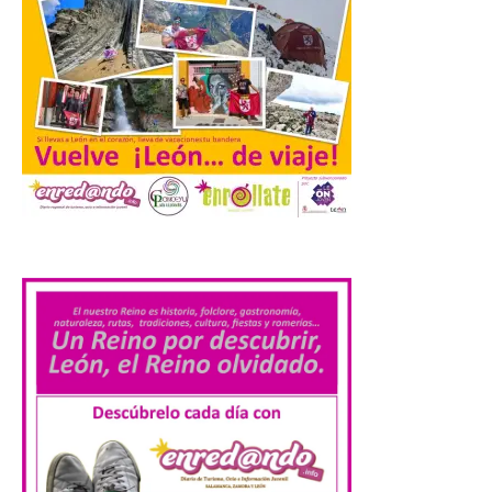
actividades de astroturismo durante todo
el año. La Dirección General de Turismo
ha puesto en marcha diversas iniciativas
relacionadas […]
Cabárceno prepara tres
enclaves privilegiados
desde los que divisar el
eclipse solar del 12 de
.
agosto
8 Ago 2026
El parque amplía su
horario y refuerza los
transportes y la
hostelería. En Alto
Campoo continuará la
programación musical de Estación
Sonora. Peña Cabarga, elegido lugar
preferente en la comunidad autónoma,