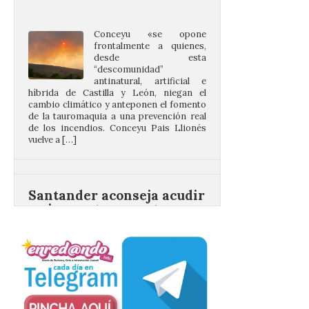
frontalmente a quienes,
desde esta
“descomunidad”
antinatural, artificial e
híbrida de Castilla y León, niegan el
cambio climático y anteponen el fomento
de la tauromaquia a una prevención real
de los incendios. Conceyu Pais Llionés
vuelve a […]
Santander aconseja acudir
a pie o en transporte
público y evitar el
vehículo privado para el
eclipse
8 Ago 2026
El TUS cuenta con líneas
que llegan a la zona en
puntos como el faro de
Cabo Mayor, Cueto,