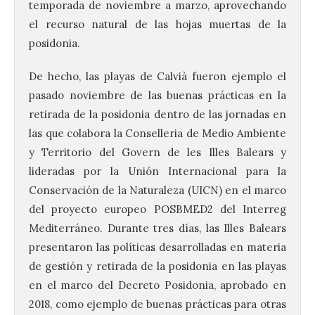
temporada de noviembre a marzo, aprovechando
el recurso natural de las hojas muertas de la
posidonia.
De hecho, las playas de Calvià fueron ejemplo el
pasado noviembre de las buenas prácticas en la
retirada de la posidonia dentro de las jornadas en
las que colabora la Conselleria de Medio Ambiente
y Territorio del Govern de les Illes Balears y
lideradas por la Unión Internacional para la
Conservación de la Naturaleza (UICN) en el marco
La UPSA impulsa la
del proyecto europeo POSBMED2 del Interreg
creación musical con el I
Mediterráneo. Durante tres días, las Illes Balears
Concurso Internacional de
presentaron las políticas desarrolladas en materia
Composición Coral Sacra
de gestión y retirada de la posidonia en las playas
8 Ago 2026
en el marco del Decreto Posidonia, aprobado en
2018, como ejemplo de buenas prácticas para otras