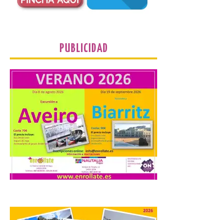
Corbanera o Ciriego y
reforzará la movilidad con un servicio
especial de lanzaderas desde el PCTCAN
a Ciriego. El Ayuntamiento de […]
PUBLICIDAD
Turismo de Extremadura
impulsa nuevas
iniciativas relacionadas
con el trío de eclipses para
afianzar a Extremadura
como referente en
astroturismo
8 Ago 2026
Extremadura cuenta con
uno de los cielos
estrellados con menor
contaminación lumínica
de Europa, un recurso
natural que permite disfrutar de