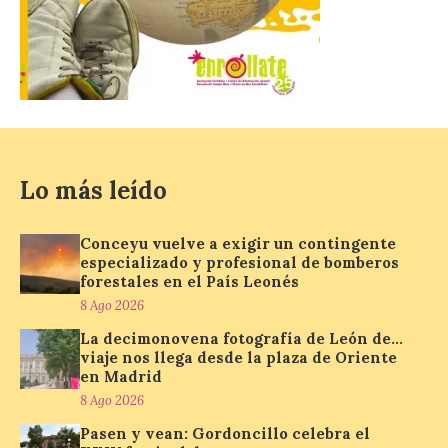
La decimonovena
fotografía de León de…
viaje nos llega desde la
plaza de Oriente en
Madrid
8 Ago 2026
Lo más leído
Nueva edición de León
de…viaje. Una iniciativa
organizado por la sección
juvenil de la Asociación
Conceyu vuelve a exigir un contingente
Enróllate, la Asociación
especializado y profesional de bomberos
Conceyu País Llionés y el Diario de
forestales en el País Leonés
Turismo, Ocio e Información para
8 Ago 2026
jóvenes “Enredando.info”. Pilar Aller Aller
nos envía la décimo […]
La decimonovena fotografía de León de…
viaje nos llega desde la plaza de Oriente
en Madrid
8 Ago 2026
Los minerales y sus usos
más comunes centran la
Pasen y vean: Gordoncillo celebra el
nueva exposición del