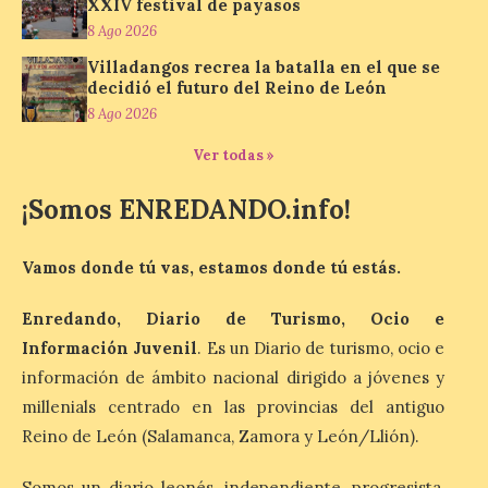
XXIV festival de payasos
Museo de la Siderurgia y
8 Ago 2026
la Minería de Sabero
Villadangos recrea la batalla en el que se
8 Ago 2026
decidió el futuro del Reino de León
8 Ago 2026
La exposición que se
Ver todas »
inaugurará el sábado día 8
de agosto a las doce y
media de la mañana,
¡Somos ENREDANDO.info!
durante la ‘Feria de
minerales, rocas y fósiles de Castilla y
León’, podrá visitarse hasta finales del
Vamos donde tú vas, estamos donde tú estás.
mes de noviembre, con […]
Enredando, Diario de Turismo, Ocio e
Información Juvenil
. Es un Diario de turismo, ocio e
La Bañeza inicia sus
información de ámbito nacional dirigido a jóvenes y
fiestas con el pregón a
cargo de Arturo Martínez
millenials centrado en las provincias del antiguo
Matilla
Reino de León (Salamanca, Zamora y León/Llión).
8 Ago 2026
Somos un diario leonés, independiente, progresista,