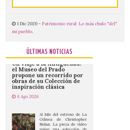
de animación dirigidas a
todos los públicos. La
Bañeza inauguró en la tarde de este
martes 4 de agosto una nueva edición de
su tradicional Mercado Medieval, que
1 Dic 2020
-
Patrimonio rural: Lo más chulo "del"
hasta el próximo 6 […]
mi pueblo
.
Un viaje a la Antigüedad:
ÚLTIMAS NOTICIAS
el Museo del Prado
propone un recorrido por
obras de su Colección de
inspiración clásica
6 Ago 2026
Al hilo del estreno de La
Odisea de Christopher
Nolan. La pieza de vídeo
reúne una selección de
obras relacionadas con la
Antigüedad clásica, la mitología y los