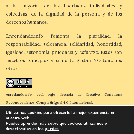
El Ayuntamiento de
Salamanca activa
a la mayoría, de las libertades individuales y
‘Comercios con Alma’
colectivas, de la dignidad de la persona y de los
derechos humanos.
6 Ago 2026
Enrendando.info fomenta la pluralidad, la
Una campaña para
responsabilidad, tolerancia, solidaridad, honestidad,
promocionar el comercio
local de toda la ciudad
igualdad, autonomía, prudencia y esfuerzo. Estos son
inspirada en los valores de
nuestros principios y si no te gustan NO tenemos
la Escuela de Salamanca.
El Ayuntamiento de Salamanca ha puesto
otros.
en marcha desde este 31 de julio
‘Comercios con Alma’, una campaña de
promoción […]
enredando.info está bajo
licencia de Creative Commons
Reconocimiento-CompartirIgual 4.0 Internacional
.
Utilizamos cookies para ofrecerte la mejor experiencia en
nuestra web.
Puedes aprender más sobre qué cookies utilizamos o
desactivarlas en los
ajustes
.
© 2026 Enredando
Política de privacidad
Política de cookies
Contacto