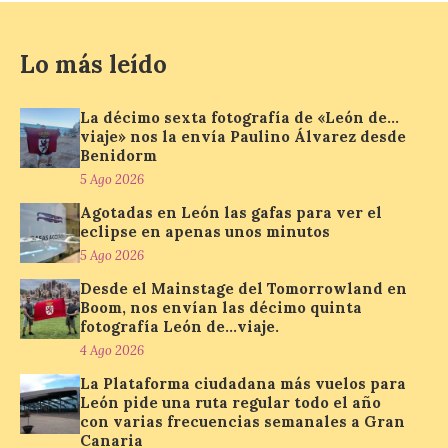
todo el mundo utilizando
sus Avios, dinero o una
combinación de ambos. Además, podrán
acumular hasta 10 Avios por cada euro
Lo más leído
gastado en reservas de hotel y […]
La décimo sexta fotografía de «León de…
viaje» nos la envía Paulino Álvarez desde
Llega a Astorga la
Benidorm
exposición «Gaudí, el
5 Ago 2026
arquitecto que imaginó el
mañana»
Agotadas en León las gafas para ver el
eclipse en apenas unos minutos
6 Ago 2026
5 Ago 2026
Desde el Mainstage del Tomorrowland en
Boom, nos envían las décimo quinta
Esta exposición
fotografía León de…viaje.
permanecerá abierta al
público hasta el próximo
4 Ago 2026
30 de agosto. Con motivo
de la conmemoración del
La Plataforma ciudadana más vuelos para
centenario de la muerte de Antonio Gaudí,
León pide una ruta regular todo el año
la ciudad de Astorga viene celebrando un
con varias frecuencias semanales a Gran
amplio programa de actividades que
Canaria
rinden homenaje a […]