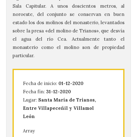
Sala Capitular. A unos doscientos metros, al
noroeste, del conjunto se conservan en buen
estado los dos molinos del monasterio, levantados
sobre la presa «del molino de Trianos», que desvía
el agua del río Cea. Actualmente tanto el
monasterio como el molino son de propiedad
particular.
El Mercado Medieval abre
sus puertas en La Bañeza
con más de 60 puestos y
Fecha de inicio:
01-12-2020
un amplio programa de
Fecha fín:
31-12-2020
animación.
Lugar:
Santa María de Trianos,
6 Ago 2026
Entre Villapeceñil y Villamol
León
La programación
incorpora un amplio
Array
calendario de actividades