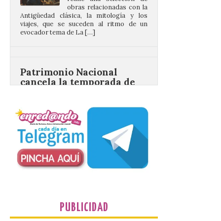
viajes, que se suceden al ritmo de un
evocador tema de La […]
Patrimonio Nacional
cancela la temporada de
fuentes de La Granja ante
la escasez de agua
6 Ago 2026
Esta medida afecta a los
espectáculos nocturnos
de la Fuente Baños de
Diana previstos para los
días 8, 15 y 22 de agosto,
así como al encendido extraordinario del
día 25. La reserva de agua en el estanque
«El Mar», […]
PUBLICIDAD