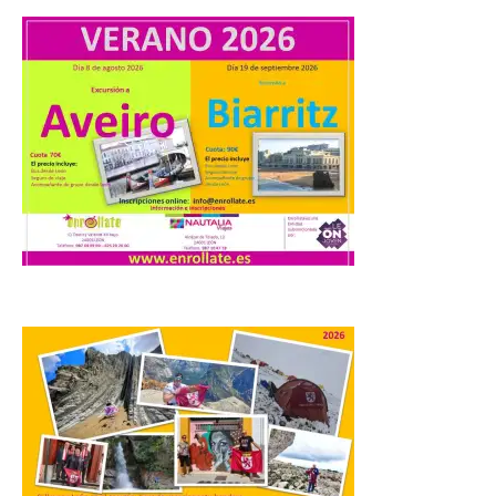
El Descenso Internacional
del Sella arranca con el
homenaje a los campeones
y el izado de las banderas
autonómicas
6 Ago 2026
La 88.ª edición del
Descenso Internacional
del Sella reunirá este año a
1.291 palistas distribuidos
en 874 embarcaciones,
con representación de 22 países,
consolidando una vez más a la prueba
asturiana como una de las grandes
referencias del piragüismo internacional.
[…]
Los clientes de TAP
Miles&Go ya pueden