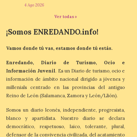
4 Ago 2026
Ver todas »
La Diputación de Zamora
publica el volumen 55 de
¡Somos ENREDANDO.info!
la Biblioteca de Cultura
Tradicional Zamorana
Vamos donde tú vas, estamos donde tú estás.
6 Ago 2026
Enredando, Diario de Turismo, Ocio e
Información Juvenil
. Es un Diario de turismo, ocio e
La Diputación de Zamora
publica el volumen 55 de la
información de ámbito nacional dirigido a jóvenes y
Biblioteca de Cultura
Tradicional Zamorana
millenials centrado en las provincias del antiguo
para preservar el
Reino de León (Salamanca, Zamora y León/Llión).
patrimonio etnográfico. La obra “Los
juegos de mis mayores en Requejo de
Sanabria”, de María José Álvarez Barrio,
Somos un diario leonés, independiente, progresista,
recupera los juegos populares […]
blanco y apartidista. Nuestro diario se declara
democrático, respetuoso, laico, tolerante, plural,
defensor de la convivencia civilizada, del acatamiento