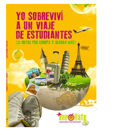
Desde junio de 2016, la
aerolínea ha retomado los
vuelos con Reikiavik cada
verano. En estos 10 años,
superará los 170.000
pasajeros y los 1.000 vuelos con Islandia.
Este mes de agosto opera tres
frecuencias semanales y, este año, los […]
Iberia Club amplía las
posibilidades de ganar y
utilizar Avios con el
lanzamiento de Avios
Hoteles
6 Ago 2026
Los socios de Iberia Club
ya pueden reservar más
de 300.000 hoteles en