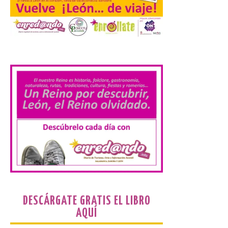
acumular millas con
Airbnb
6 Ago 2026
.
La nueva alianza con
Airbnb se incorpora al
programa TAP Miles&Go:
los clientes acumularán
dos millas por cada euro
gastado en alojamientos y experiencias
elegibles. Esta ventaja refuerza la
propuesta de valor del programa, que ya
cuenta con más de […]
Iberia Express, 10 años
volando a Islandia y más
de 170.000 pasajeros
DESCÁRGATE GRATIS EL LIBRO
6 Ago 2026
AQUÍ