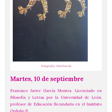
Fotografía: Martínezld
Martes, 10 de septiembre
Francisco Javier García Montes. Licenciado en
Filosofía y Letras por la Universidad de León,
profesor de Educación Secundaria en el Instituto
Ordoño II.