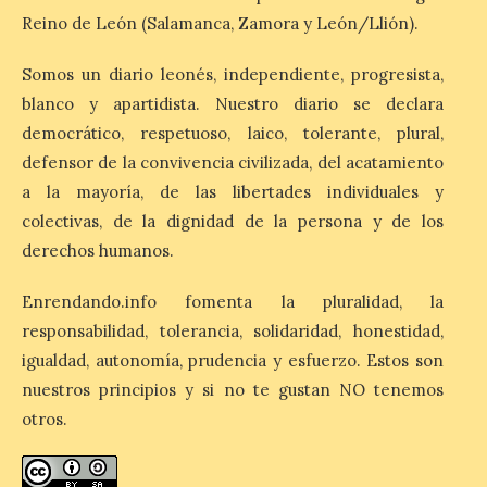
provincias con menos margen: apenas un
Reino de León (Salamanca, Zamora y León/Llión).
1% de los alojamientos siguen libres para
esas […]
Somos un diario leonés, independiente, progresista,
blanco y apartidista. Nuestro diario se declara
El eclipse genera un boom
democrático, respetuoso, laico, tolerante, plural,
de reservas hoteleras y
defensor de la convivencia civilizada, del acatamiento
precios desorbitados,
a la mayoría, de las libertades individuales y
según SiteMinder
colectivas, de la dignidad de la persona y de los
7 Ago 2026
derechos humanos.
Enrendando.info fomenta la pluralidad, la
Asturias lidera el impacto
del fenómeno, con el
responsabilidad, tolerancia, solidaridad, honestidad,
mayor aumento en
reservas, precios y
igualdad, autonomía, prudencia y esfuerzo. Estos son
antelación de compra. El
nuestros principios y si no te gustan NO tenemos
auge de la demanda redefine la
planificación: reservas más anticipadas y
otros.
estancias más breves en torno al evento.
Madrid, 7 agosto de […]