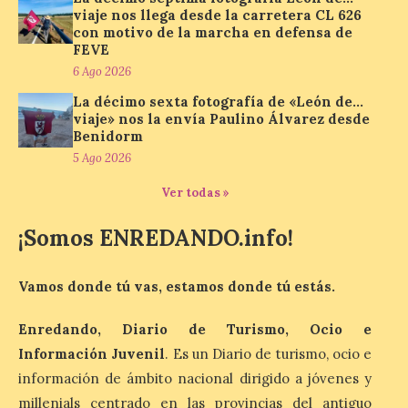
volverá a estar presente
viaje nos llega desde la carretera CL 626
en la zona de descanso
con motivo de la marcha en defensa de
junto al control de firmas
FEVE
y, como novedad, en el
6 Ago 2026
Leaders Lounge, dos espacios exclusivos
para los ciclistas. El recorrido de La
La décimo sexta fotografía de «León de…
Vuelta discurrirá junto a 17 […]
viaje» nos la envía Paulino Álvarez desde
Benidorm
5 Ago 2026
Última llamada: Eclipse
Ver todas »
total del 12 de agosto.
Dónde alojarse y a qué
precio
¡Somos ENREDANDO.info!
7 Ago 2026
Vamos donde tú vas, estamos donde tú estás.
León es la provincia más
Enredando, Diario de Turismo, Ocio e
económica (116€/noche),
pero también una de las
Información Juvenil
. Es un Diario de turismo, ocio e
más agotadas: solo un 4%
información de ámbito nacional dirigido a jóvenes y
de alojamientos libres.
Zamora, Palencia y Álava son las
millenials centrado en las provincias del antiguo