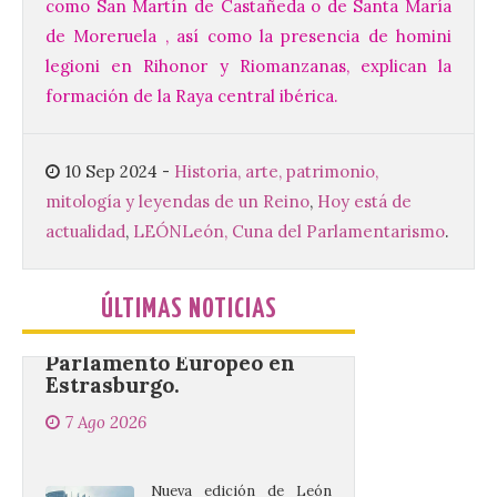
de Santa María la Real de
como San Martín de Castañeda o de Santa María
Gradefes. Una cita
de Moreruela , así como la presencia de homini
imprescindible para disfrutar de los
mejores dulces conventuales, tradición,
legioni en Rihonor y Riomanzanas, explican la
cultura y un ambiente único. El
formación de la Raya central ibérica.
Ayuntamiento de Gradefes, intentando
[…]
10 Sep 2024
-
Historia, arte, patrimonio,
mitología y leyendas de un Reino
,
Hoy está de
La decimoctava fotografía
de León de…viaje nos llega
actualidad
,
LEÓN
León, Cuna del Parlamentarismo
.
desde la sede del
Parlamento Europeo en
Estrasburgo.
ÚLTIMAS NOTICIAS
7 Ago 2026
Nueva edición de León
de…viaje. Una iniciativa
organizado por la sección
juvenil de la Asociación
Enróllate, la Asociación
Conceyu País Llionés y el Diario de