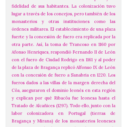
fidelidad de sus habitantes. La colonización tuvo
lugar a través de los concejos, pero también de los
monasterios y otras instituciones como las
órdenes militares. El establecimiento de una plaza
fuerte y la concesión de fuero era replicada por la
otra parte. Así, la toma de Trancoso en 1160 por
Afonso Henriques, respondió Fernando II de León
con el fuero de Ciudad Rodrigo en 1161 y al poder
de la plaza de Bragança replicó Alfonso IX de León
Vuelve la tradicional Feria
con la concesión de fuero a Sanabria en 1220. Los
de Dulces del Convento a
fueros dados a las villas de la margen derecha del
Gradefes
Côa, aseguraron el dominio leonés en esta región
7 Ago 2026
y explican por qué Ribacôa fue leonesa hasta el
Tratado de Alcañices (1297). Todo ello, junto con la
labor colonizadora en Portugal (tierras de
Tendrá lugar el 9 de
agosto en los aledaños del
Bragança y Mirana) de los monasterios leoneses
monasterio cisterciense