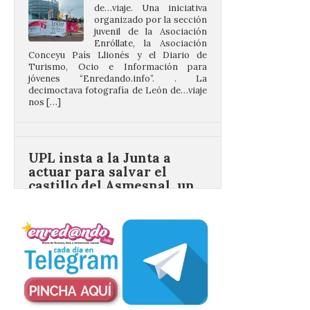
Turismo, Ocio e Información para
jóvenes “Enredando.info”. . La
decimoctava fotografía de León de…viaje
nos […]
UPL insta a la Junta a
actuar para salvar el
castillo del Asmesnal, un
BIC en estado de ruina
7 Ago 2026
Un Bien de Interés
Cultural abandonado
desde 1949. Los
procuradores leonesistas
plantean que la Junta
contacte cuanto antes con los
propietarios para exigirles medidas
inmediatas que frenen el deterioro y el
riesgo de colapso. Los procuradores de