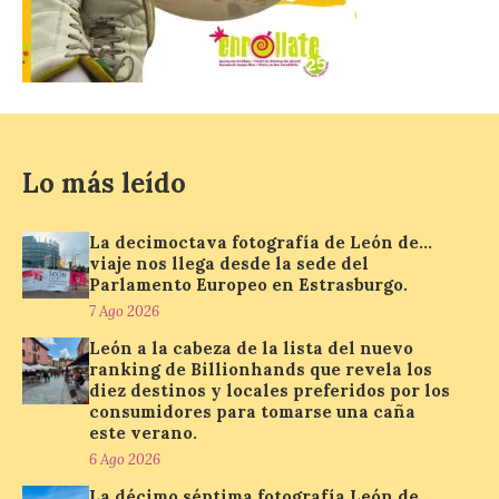
agosto con seguridad
7 Ago 2026
Se trata de un visor web
que permite conocer la
posición exacta del Sol y
Lo más leído
así localizar el lugar ideal
para observar el eclipse
solar del 12 de agosto de 2026 sin
obstáculos. El visor es una herramienta a
La decimoctava fotografía de León de…
la […]
viaje nos llega desde la sede del
Parlamento Europeo en Estrasburgo.
7 Ago 2026
Paradores renueva su
León a la cabeza de la lista del nuevo
compromiso con La Vuelta
ranking de Billionhands que revela los
como patrocinador oficial
diez destinos y locales preferidos por los
consumidores para tomarse una caña
7 Ago 2026
este verano.
6 Ago 2026
La décimo séptima fotografía León de…
La cadena hotelera pública