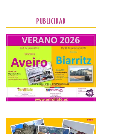
Unión del Pueblo […]
PUBLICIDAD
La Universidad de León
distribuye folletos con la
programación del evento
del eclipse solar que
organiza con la ESA y el
Ayuntamiento
7 Ago 2026
Los materiales ya pueden
recogerse gratuitamente
en la Oficina de
Información Turística de
León e incluyen, además
del programa del evento, una guía
práctica con recomendaciones
elaboradas por especialistas para
observar el eclipse con seguridad León, 7
de agosto de 2026. La programación […]