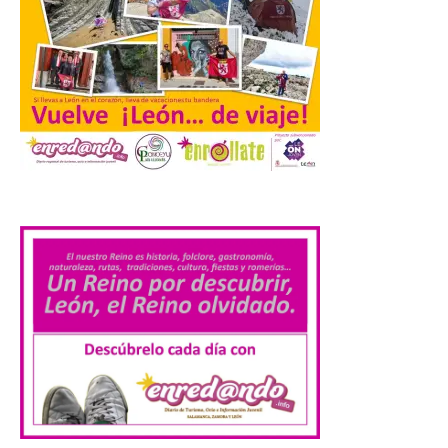
Laciana comienza su
programación para
disfrutar el eclipse total
del 12 de agosto
7 Ago 2026
.
Durante los días 1 y 2 de
agosto, tanto el público
infantil como el adulto
pudo disfrutar de un
planetario que se instaló
en el polideportivo municipal, con pases
de mañana dedicados preferentemente al
público infantil y, el resto del […]
Más de 200.000 jóvenes
nacidos en 2008 ya han