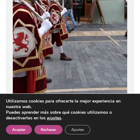
Utilizamos cookies para ofrecerte la mejor experiencia en
nuestra web.
hombre, de este rey a quien hoy recordamos
Puedes aprender más sobre qué cookies utilizamos o
agradecidos.
desactivarlas en los
ajustes
.
Aceptar
Rechazar
Ajustes
Quizá no hayamos sido demasiado diligentes, pues