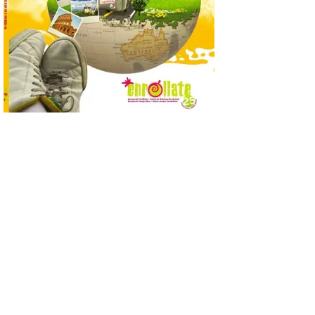
Nicanor Sen reivindica en
El Espino el compromiso
del Gobierno de España
con los pueblos y el medio
rural. Sen destaca la
capacidad de los pequeños municipios
para generar actividad económica, atraer
visitantes y mantener vivas sus
tradiciones. La feria […]
Cruz Roja concluye el
Gran Premio de La Bañeza
con 33 atenciones,
incluidos los 10 heridos en
los dos accidentes
registrados durante el fin
de semana
10 Ago 2026
Cruz Roja concluye el Gran
Premio de La Bañeza con
33 atenciones, incluidos