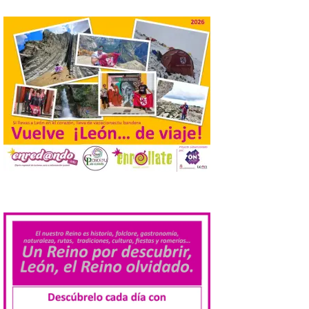
limpieza y recogida de residuos con
motivo […]
El Monasterio de Santa
María de Iguácel ofrece
visitas guiadas gratuitas
al durante el mes de
agosto
10 Ago 2026
Las visitas guiadas
tendrán lugar todos los
.
días a las 10:30 y a las 12:30
horas. No es necesaria
inscripción previa para
participar. El Gobierno de Aragón, en
colaboración con la Mancomunidad del
Alto Valle del Aragón y otras entidades […]
Inaugurada en Samos la
muestra Hospitalidad