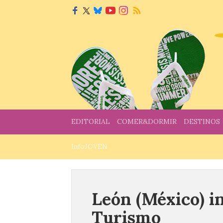
EDITORIAL
COMER&DORMIR
DESTINOS
InfoJOVEN
León (México) i
Turismo