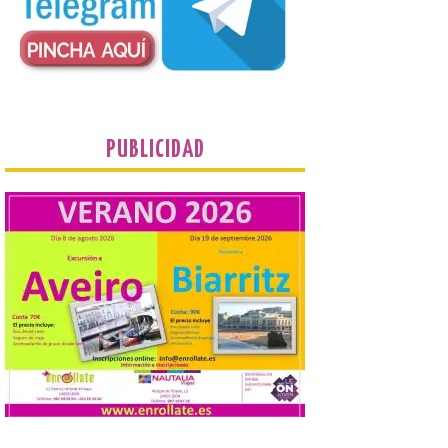
La cita, que se celebrará el
12 de agosto en el
enlosado de la Catedral,
incluye el estreno absoluto
de una composición del
músico segoviano Geni Uñón. Turismo de
Segovia lanza el Premio Internacional de
Fotografía del Eclipse “Segovia bajo […]
PUBLICIDAD
València prepara un
operativo especial de
limpieza en las playas y el
punto de observación para
el eclipse solar del día 12
10 Ago 2026
El Ayuntamiento ha
coordinado este refuerzo
con el dispositivo de
seguridad, movilidad,
atención sanitaria y
protección civil previsto ante la elevada
afluencia. . El Ayuntamiento de València ha
dispuesto un operativo extraordinario de