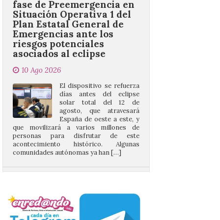
Emergencias ante los
riesgos potenciales
asociados al eclipse
10 Ago 2026
El dispositivo se refuerza
días antes del eclipse
solar total del 12 de
agosto, que atravesará
España de oeste a este, y
que movilizará a varios millones de
personas para disfrutar de este
acontecimiento histórico. Algunas
comunidades autónomas ya han […]
El Ayuntamiento de
Segovia presenta “Música
para un eclipse”, un
concierto único con
motivo del eclipse de sol
10 Ago 2026