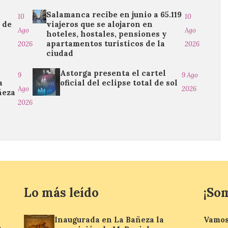
Salamanca recibe en junio a 65.119
10
10
 de
viajeros que se alojaron en
Ago
Ago
hoteles, hostales, pensiones y
apartamentos turísticos de la
2026
2026
ciudad
Astorga presenta el cartel
9
9 Ago
a
oficial del eclipse total de sol
Ago
2026
ñeza
2026
Lo más leído
¡So
Inaugurada en La Bañeza la
Vamos