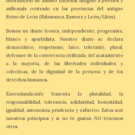
información de ámbito nacional dirigido a jóvenes y
La Bañeza inicia sus
millenials centrado en las provincias del antiguo
fiestas con el pregón a
Reino de León (Salamanca, Zamora y León/Llión).
cargo de Arturo Martínez
Matilla
Somos un diario leonés, independiente, progresista,
8 Ago 2026
blanco y apartidista. Nuestro diario se declara
democrático, respetuoso, laico, tolerante, plural,
El Ayuntamiento de La
defensor de la convivencia civilizada, del acatamiento
Bañeza designa a Arturo
a la mayoría, de las libertades individuales y
Martínez Matilla como
pregonero de las Fiestas
colectivas, de la dignidad de la persona y de los
2026. Tendrá lugar este
derechos humanos.
sábado 8 de agosto a las 21,00 horas en el
teatro municipal de La Bañeza. El
comunicador astorgano Arturo Martínez
Enrendando.info fomenta la pluralidad, la
Matilla, […]
responsabilidad, tolerancia, solidaridad, honestidad,
igualdad, autonomía, prudencia y esfuerzo. Estos son
nuestros principios y si no te gustan NO tenemos
La I Feria de la Cerveza
Artesana de Astorga
otros.
arranca con una gran