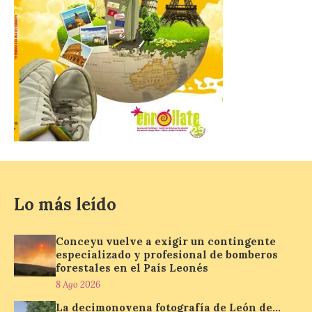
que no será necesario
desplazarse y se
recomienda no acudir a Gijón/Xixón en
coche ni usarlo ese día. Los accesos a
la Campa Torres y La […]
La decimonovena
fotografía de León de…
viaje nos llega desde la
plaza de Oriente en
Madrid
8 Ago 2026
Lo más leído
Nueva edición de León
Conceyu vuelve a exigir un contingente
de…viaje. Una iniciativa
especializado y profesional de bomberos
organizado por la sección
juvenil de la Asociación
forestales en el País Leonés
Enróllate, la Asociación
8 Ago 2026
Conceyu País Llionés y el Diario de
Turismo, Ocio e Información para
La decimonovena fotografía de León de…