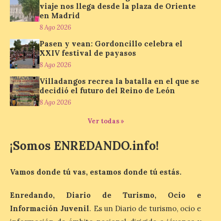
jóvenes “Enredando.info”. Pilar Aller Aller
viaje nos llega desde la plaza de Oriente
nos envía la décimo […]
en Madrid
8 Ago 2026
Pasen y vean: Gordoncillo celebra el
Los minerales y sus usos
XXIV festival de payasos
más comunes centran la
8 Ago 2026
nueva exposición del
Museo de la Siderurgia y
Villadangos recrea la batalla en el que se
la Minería de Sabero
decidió el futuro del Reino de León
8 Ago 2026
8 Ago 2026
Ver todas »
La exposición que se
¡Somos ENREDANDO.info!
inaugurará el sábado día 8
de agosto a las doce y
media de la mañana,
durante la ‘Feria de
Vamos donde tú vas, estamos donde tú estás.
minerales, rocas y fósiles de Castilla y
León’, podrá visitarse hasta finales del
mes de noviembre, con […]
Enredando, Diario de Turismo, Ocio e
Información Juvenil
. Es un Diario de turismo, ocio e