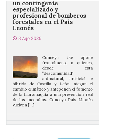
forestales en el País
Leonés
8 Ago 2026
Conceyu «se opone
frontalmente a quienes,
desde esta
“descomunidad”
antinatural, artificial e
híbrida de Castilla y León, niegan el
cambio climático y anteponen el fomento
de la tauromaquia a una prevención real
de los incendios. Conceyu Pais Llionés
vuelve a […]
Santander aconseja acudir
a pie o en transporte
público y evitar el
vehículo privado para el
eclipse