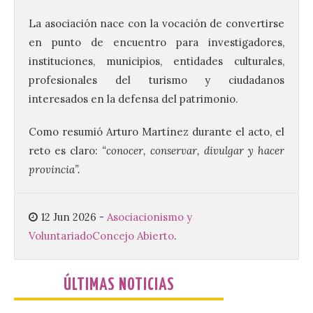
creación musical con el I
Concurso Internacional de
La asociación nace con la vocación de convertirse
Composición Coral Sacra
en punto de encuentro para investigadores,
8 Ago 2026
instituciones, municipios, entidades culturales,
profesionales del turismo y ciudadanos
interesados en la defensa del patrimonio.
Este certamen,
promovido por el Instituto
Universitario de Música
Como resumió Arturo Martínez durante el acto, el
Sacra de la Universidad
Pontificia de Salamanca
reto es claro:
“conocer, conservar, divulgar y hacer
(UPSA), premiará composiciones
provincia”.
inéditas, destinadas a coro, con un
premio de 3.000 euros. Las candidaturas
podrán presentarse hasta el 30 de
noviembre. La Universidad, a […]
12 Jun 2026
-
Asociacionismo y
Voluntariado
Concejo Abierto
.
Conceyu vuelve a exigir
un contingente
ÚLTIMAS NOTICIAS
especializado y
profesional de bomberos