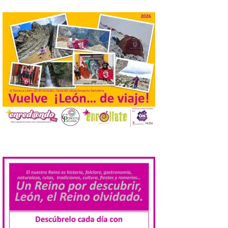
Laciana comienza su
programación para
disfrutar el eclipse total
del 12 de agosto
7 Ago 2026
Durante los días 1 y 2 de
agosto, tanto el público
infantil como el adulto
pudo disfrutar de un
planetario que se instaló
en el polideportivo municipal, con pases
de mañana dedicados preferentemente al
público infantil y, el resto del […]
.
Más de 200.000 jóvenes
nacidos en 2008 ya han
solicitado el Bono Cultural
Joven 2026 en su primer
mes de vigencia
7 Ago 2026