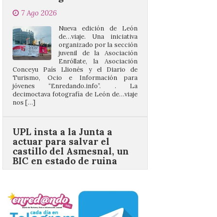
organizado por la sección
juvenil de la Asociación
Enróllate, la Asociación
Conceyu País Llionés y el Diario de
Turismo, Ocio e Información para
jóvenes “Enredando.info”. . La
decimoctava fotografía de León de…viaje
nos […]
UPL insta a la Junta a
actuar para salvar el
castillo del Asmesnal, un
BIC en estado de ruina
7 Ago 2026
Un Bien de Interés
Cultural abandonado
desde 1949. Los
procuradores leonesistas
plantean que la Junta
contacte cuanto antes con los
propietarios para exigirles medidas
inmediatas que frenen el deterioro y el