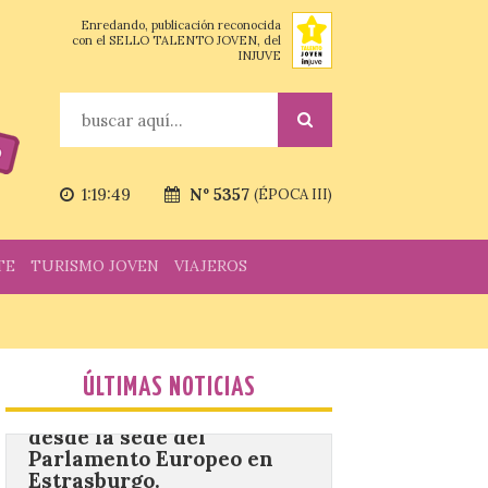
Gradefes
Enredando, publicación reconocida
7 Ago 2026
con el SELLO TALENTO JOVEN, del
INJUVE
Tendrá lugar el 9 de
agosto en los aledaños del
monasterio cisterciense
Buscar
de Santa María la Real de
Gradefes. Una cita
imprescindible para disfrutar de los
mejores dulces conventuales, tradición,
1:19:51
Nº 5357
(ÉPOCA III)
cultura y un ambiente único. El
Ayuntamiento de Gradefes, intentando
[…]
TE
TURISMO JOVEN
VIAJEROS
La decimoctava fotografía
de León de…viaje nos llega
desde la sede del
Parlamento Europeo en
ÚLTIMAS NOTICIAS
Estrasburgo.
7 Ago 2026
Nueva edición de León
de…viaje. Una iniciativa