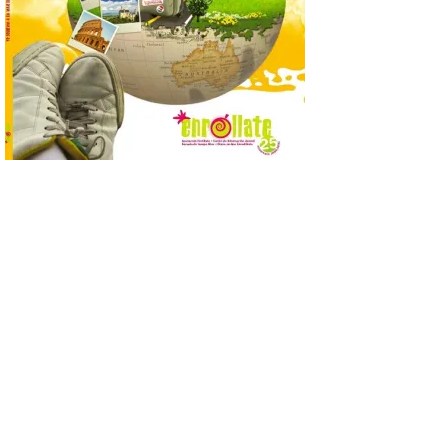
solar del 12 de agosto de 2026 sin
obstáculos. El visor es una herramienta a
la […]
Paradores renueva su
compromiso con La Vuelta
como patrocinador oficial
7 Ago 2026
La cadena hotelera pública
volverá a estar presente
en la zona de descanso
junto al control de firmas
y, como novedad, en el
Leaders Lounge, dos espacios exclusivos
para los ciclistas. El recorrido de La
Vuelta discurrirá junto a 17 […]
Última llamada: Eclipse
total del 12 de agosto.
Dónde alojarse y a qué