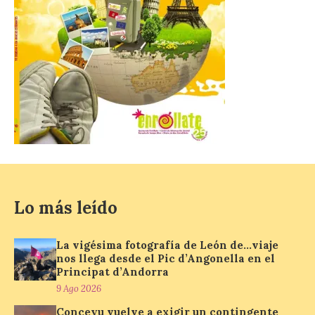
9 Ago 2026
El próximo 12 de agosto
se producirá el fenómeno
natural excepcional que
podrá verse en muchos
puntos de la comarca,
pero hay que recordar que la observación
debe hacerse siguiendo las pautas de
seguridad recomendadas. La Comarca de
Cinco Villas […]
La vigésima fotografía de
Lo más leído
León de…viaje nos llega
desde el Pic d’Angonella
en el Principat d’Andorra
La vigésima fotografía de León de…viaje
nos llega desde el Pic d’Angonella en el
9 Ago 2026
Principat d’Andorra
9 Ago 2026
Nueva edición de León
Conceyu vuelve a exigir un contingente