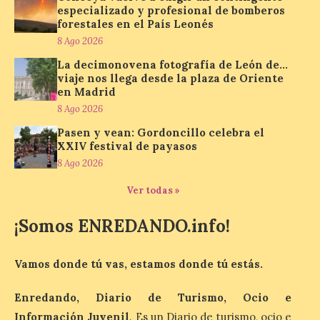
de…viaje. Una iniciativa
especializado y profesional de bomberos
organizado por la sección
forestales en el País Leonés
juvenil de la Asociación
8 Ago 2026
Enróllate, la Asociación
Conceyu País Llionés y el Diario de
La decimonovena fotografía de León de…
Turismo, Ocio e Información para
viaje nos llega desde la plaza de Oriente
jóvenes “Enredando.info”. Miguel Robles
en Madrid
nos envía la vigésima fotografía de […]
8 Ago 2026
Pasen y vean: Gordoncillo celebra el
XXIV festival de payasos
Concierto del Iberia
Marimba Ensemble en la
8 Ago 2026
Plaza del Ayuntamiento de
Ponferrada
Ver todas »
9 Ago 2026
¡Somos ENREDANDO.info!
Iberia Marimba es un es
Vamos donde tú vas, estamos donde tú estás.
un encuentro
internacional que se
celebra en el mes de
Enredando, Diario de Turismo, Ocio e
agosto en la localidad
Información Juvenil
. Es un Diario de turismo, ocio e