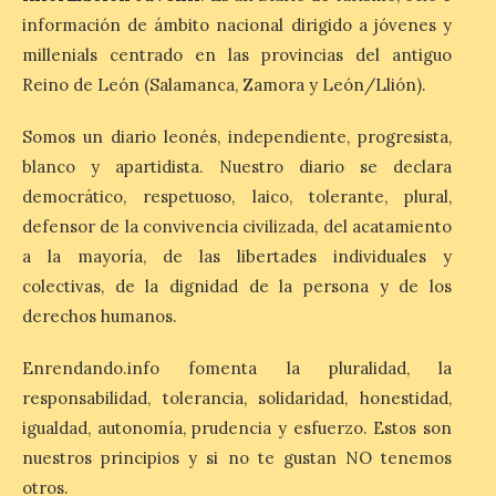
gallega de Merza, dedicado a la marimba y
la música de cámara. La Plaza del
información de ámbito nacional dirigido a jóvenes y
Ayuntamiento de Ponferrada acogerá
millenials centrado en las provincias del antiguo
este domingo, […]
Reino de León (Salamanca, Zamora y León/Llión).
Somos un diario leonés, independiente, progresista,
MADO Madrid Orgullo
2026 vuelve a situarse
blanco y apartidista. Nuestro diario se declara
como uno de los
democrático, respetuoso, laico, tolerante, plural,
principales motores
defensor de la convivencia civilizada, del acatamiento
económicos y turísticos de
Madrid
a la mayoría, de las libertades individuales y
colectivas, de la dignidad de la persona y de los
9 Ago 2026
derechos humanos.
El gasto total aumentó un
Enrendando.info fomenta la pluralidad, la
1,4 % respecto al año
responsabilidad, tolerancia, solidaridad, honestidad,
pasado y un 4,6 % frente a
un periodo estándar. Por
igualdad, autonomía, prudencia y esfuerzo. Estos son
categorías, el alojamiento
nuestros principios y si no te gustan NO tenemos
turístico concentró la mayor parte del
gasto, con un 25,9 % del total, seguido por
otros.
restauración […]