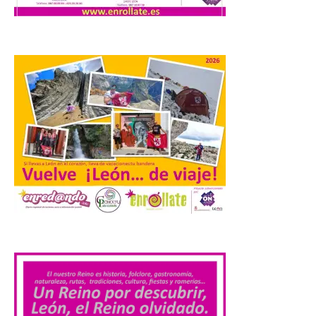
del juego. GEO-Arena nace […]
Transportes activa un
dispositivo especial para
facilitar la movilidad
durante el eclipse total de
Sol del 12 de agosto
9 Ago 2026
Renfe reforzará servicios
de Media Distancia
especialmente en Galicia,
Asturias, Santander y País
.
Vasco, además del norte
de Castilla y León. En los principales
núcleos urbanos también se reforzarán
los servicios de Cercanías con mayor
afluencia de pasajeros. La Dirección […]