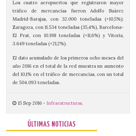
Los cuatro aeropuertos que registraron mayor
Brujería Fest Summer un
festival que se celebrará
tráfico de mercancías fueron Adolfo Suárez
el 11 de agosto en la
Madrid-Barajas, con 32.000 toneladas (+10,5%);
Bañeza
Zaragoza, con 11.534 toneladas (35,4%), Barcelona-
9 Ago 2026
El Prat, con 10.198 toneladas (+11,6%) y Vitoria,
3.649 toneladas (+21,2%).
El Ayuntamiento de La
Bañeza presenta el
El dato acumulado de los primeros ocho meses del
Brujería Fest Summer
año 2016 en el total de la red muestra un aumento
Edition, una nueva cita
musical de las fiestas
del 10,1% en el tráfico de mercancías, con un total
patronales. El salón de plenos del
Ayuntamiento de La Bañeza acogió el 4 de
de 504.093 toneladas.
agosto la presentación oficial del Brujería
Fest Summer […]
15 Sep 2016
-
Infraestructuras
.
El gran libro del eclipse
ÚLTIMAS NOTICIAS
9 Ago 2026