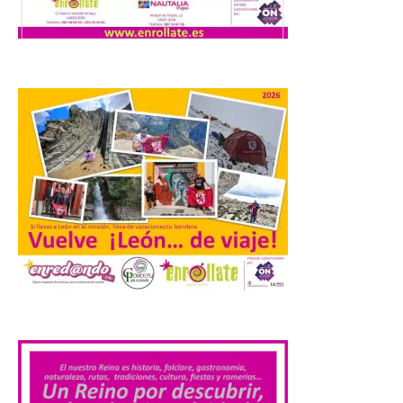
jóvenes “Enredando.info”. Miguel Robles
nos envía la vigésima fotografía de […]
Concierto del Iberia
Marimba Ensemble en la
Plaza del Ayuntamiento de
Ponferrada
9 Ago 2026
Iberia Marimba es un es
un encuentro
internacional que se
celebra en el mes de
agosto en la localidad
.
gallega de Merza, dedicado a la marimba y
la música de cámara. La Plaza del
Ayuntamiento de Ponferrada acogerá
este domingo, […]