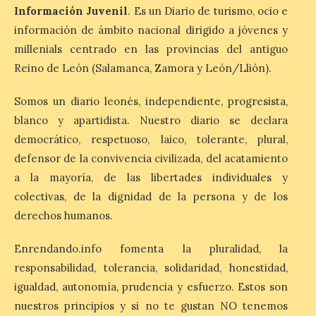
Como antesala del gran
Información Juvenil
. Es un Diario de turismo, ocio e
día, este viernes 8 de
información de ámbito nacional dirigido a jóvenes y
agosto se celebrado una nueva jornada de
observación solar pública en la Plaza
millenials centrado en las provincias del antiguo
Gaudí. El Ayuntamiento de Astorga
Reino de León (Salamanca, Zamora y León/Llión).
continúa ultimando los preparativos para
[…]
Somos un diario leonés, independiente, progresista,
blanco y apartidista. Nuestro diario se declara
La Guardia Civil de León
democrático, respetuoso, laico, tolerante, plural,
establecerá un dispositivo
defensor de la convivencia civilizada, del acatamiento
de seguridad para
a la mayoría, de las libertades individuales y
garantizar el desarrollo
del eclipse solar total del
colectivas, de la dignidad de la persona y de los
próximo 12 de agosto
derechos humanos.
9 Ago 2026
Enrendando.info fomenta la pluralidad, la
responsabilidad, tolerancia, solidaridad, honestidad,
El operativo de la Guardia
igualdad, autonomía, prudencia y esfuerzo. Estos son
Civil en la provincia de
León cuenta con más de
nuestros principios y si no te gustan NO tenemos
480 efectivos, de