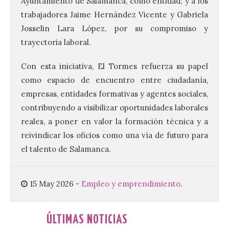
Ayuntamiento de Salamanca, como entidad; y a los
facilitar la movilidad
trabajadores Jaime Hernández Vicente y Gabriela
durante el eclipse total de
Josselin Lara López, por su compromiso y
Sol del 12 de agosto
trayectoria laboral.
9 Ago 2026
Con esta iniciativa, El Tormes refuerza su papel
Renfe reforzará servicios
como espacio de encuentro entre ciudadanía,
de Media Distancia
empresas, entidades formativas y agentes sociales,
especialmente en Galicia,
Asturias, Santander y País
contribuyendo a visibilizar oportunidades laborales
Vasco, además del norte
reales, a poner en valor la formación técnica y a
de Castilla y León. En los principales
núcleos urbanos también se reforzarán
reivindicar los oficios como una vía de futuro para
los servicios de Cercanías con mayor
el talento de Salamanca.
afluencia de pasajeros. La Dirección […]
15 May 2026
-
Empleo y emprendimiento
.
La Feria Internacional de
Muestras de Asturias
celebra este domingo el
ÚLTIMAS NOTICIAS
día de León y Astorga