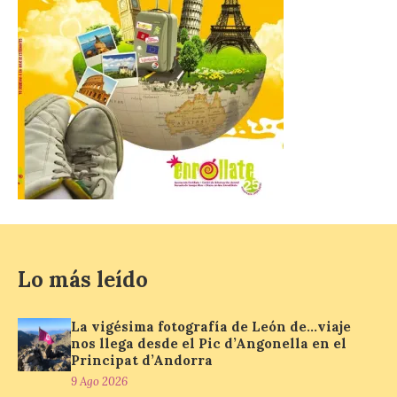
Menorca para la próxima
temporada de invierno
9 Ago 2026
La compañía, a través de
Air Nostrum e Iberia
Express, conectará
Madrid y Mahón con una
frecuencia adicional al día
que aumenta un 27% el número de plazas
en la ruta. La nueva programación
refuerza la conectividad internacional de
la […]
Lo más leído
La Feria del Motor abre
sus puertas en el Colegio
La vigésima fotografía de León de…viaje
Nuestra Señora del
nos llega desde el Pic d’Angonella en el
Principat d’Andorra
Carmen de La Bañeza
9 Ago 2026
9 Ago 2026