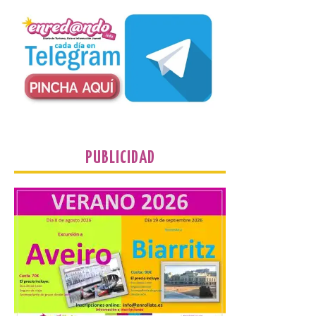
natural excepcional que
podrá verse en muchos
puntos de la comarca,
pero hay que recordar que la observación
debe hacerse siguiendo las pautas de
seguridad recomendadas. La Comarca de
Cinco Villas […]
La vigésima fotografía de
León de…viaje nos llega
desde el Pic d’Angonella
PUBLICIDAD
en el Principat d’Andorra
9 Ago 2026
Nueva edición de León
de…viaje. Una iniciativa
organizado por la sección
juvenil de la Asociación
Enróllate, la Asociación
Conceyu País Llionés y el Diario de
Turismo, Ocio e Información para