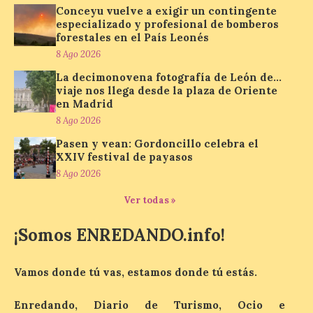
Conceyu vuelve a exigir un contingente
especializado y profesional de bomberos
forestales en el País Leonés
La muestra presenta
alrededor de una treintena
8 Ago 2026
de motocicletas,
procedentes tanto de
La decimonovena fotografía de León de…
colecciones particulares
viaje nos llega desde la plaza de Oriente
como de los propios socios de la entidad.
en Madrid
La Feria del Motor ha abierto este viernes
8 Ago 2026
sus puertas en el Colegio Nuestra Señora
del Carmen, dando […]
Pasen y vean: Gordoncillo celebra el
XXIV festival de payasos
8 Ago 2026
Astorga presenta el cartel
Ver todas »
oficial del eclipse total de
sol
¡Somos ENREDANDO.info!
9 Ago 2026
Vamos donde tú vas, estamos donde tú estás.
Además ultima los
preparativos para un
Enredando, Diario de Turismo, Ocio e
acontecimiento histórico.