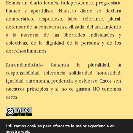
Somos un diario leonés, independiente, progresista,
blanco y apartidista. Nuestro diario se declara
Los días 7, 8 y 9 de agosto
de 2026, Camarzana de
democrático, respetuoso, laico, tolerante, plural,
Tera volverá a convertirse
defensor de la convivencia civilizada, del acatamiento
en punto de encuentro,
con la Villa Romana de
a la mayoría, de las libertades individuales y
Orpheus. Vivimos un momento en el que la
colectivas, de la dignidad de la persona y de los
música en directo mueve grandes
fenómenos de […]
derechos humanos.
Enrendando.info fomenta la pluralidad, la
El Ayuntamiento de
responsabilidad, tolerancia, solidaridad, honestidad,
Cabrillanes analizará,
igualdad, autonomía, prudencia y esfuerzo. Estos son
conforme a la legalidad, la
solicitud para la
nuestros principios y si no te gustan NO tenemos
celebración del Iberia
otros.
Eclipse Festival
6 Ago 2026
enredando.info está bajo
licencia de Creative Commons
Utilizamos cookies para ofrecerte la mejor experiencia en
Durante la mañana de ayer
nuestra web.
Reconocimiento-CompartirIgual 4.0 Internacional
.