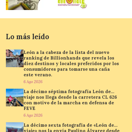
protección adecuada
puede causar daños
irreversibles en la retina”
6 Ago 2026
Lo más leído
La retinopatía solar puede
provocar pérdida de
León a la cabeza de la lista del nuevo
visión central, manchas en
ranking de Billionhands que revela los
el campo visual y
diez destinos y locales preferidos por los
alteraciones en la
consumidores para tomarse una caña
percepción de formas y colores. El
este verano.
especialista en Oftalmología del Hospital
San Juan de Dios de León, Dr. Mahave
6 Ago 2026
Ruiz, advierte de […]
La décimo séptima fotografía León de…
viaje nos llega desde la carretera CL 626
con motivo de la marcha en defensa de
FEVE
La décimo séptima
fotografía León de…viaje
6 Ago 2026
nos llega desde la
La décimo sexta fotografía de «León de…
carretera CL 626 con
viaje» nos la envía Paulino Álvarez desde