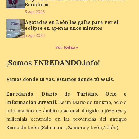
motivo de la marcha en
Benidorm
defensa de FEVE
5 Ago 2026
6 Ago 2026
Agotadas en León las gafas para ver el
eclipse en apenas unos minutos
5 Ago 2026
Nueva edición de León
de…viaje. Una iniciativa
organizado por la sección
Ver todas »
juvenil de la Asociación
Enróllate, la Asociación
¡Somos ENREDANDO.info!
Conceyu País Llionés y el Diario de
Turismo, Ocio e Información para
jóvenes “Enredando.info”. Eduardo
Morán nos envía desde la carretera […]
Vamos donde tú vas, estamos donde tú estás.
Enredando, Diario de Turismo, Ocio e
Información Juvenil
. Es un Diario de turismo, ocio e
Camarzius fest: frente al
macroevento, un festival
información de ámbito nacional dirigido a jóvenes y
cultural transformador
millenials centrado en las provincias del antiguo
que apuesta por el legado.
Reino de León (Salamanca, Zamora y León/Llión).
6 Ago 2026