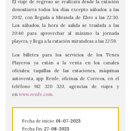
El viaje de regreso se realizará desde la estación
donostiarra todos los días excepto sábados a las
20:12, con llegada a Miranda de Ebro a las 22:30.
Los sábados, la hora de salida se traslada a las
20:40 para aprovechar al máximo la jornada
playera, y llega a la estación mirandesa a las 22:59.
Los billetes para los servicios de los Tenes
Playeros ya están a la venta en los canales
oficiales: taquillas de las estaciones, máquinas
La Comisión actualiza su
autoventa, app Renfe, oficinas de Correos, en el
programa insignia de
prácticas Blue Book,
teléfono 912 320 320, agencias de viajes y
abriéndolo a titulados de
en
www.renfe.com
.
EFP
6 Ago 2026
Fecha de inicio:
01-07-2023
Las solicitudes estarán
Fecha fín:
27-08-2023
abiertas del 22 de julio al 4