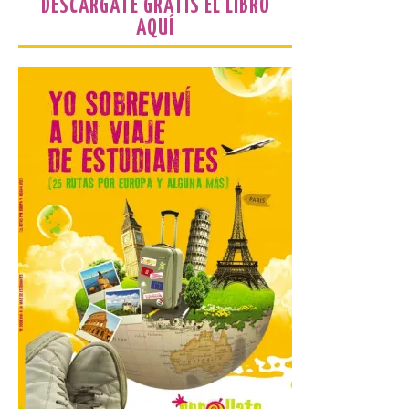
DESCÁRGATE GRATIS EL LIBRO
AQUÍ
El Ayuntamiento de La
Bañeza presenta el
Festival One More Time,
una cita con la música de
los 80 y 90 para el 16 de
agosto en la Plaza Mayor.
6 Ago 2026
Se celebrará el próximo
domingo 16 de agosto, a
partir de las 23:00 horas,
en la Plaza Mayor de la
ciudad. El Salón de Plenos
del Ayuntamiento de La Bañeza ha
acogido esta mañana la presentación
oficial del Festival One […]
“Mirar un eclipse sin