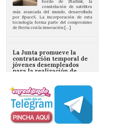
por SpaceX. La incorporación de esta
tecnología forma parte del compromiso
de Iberia con la innovación […]
La Junta promueve la
contratación temporal de
jóvenes desempleados
para la realización de
obras y servicios de
interés general y social
con más de 8,7 millones de
euros de inversión
6 Ago 2026
La Consejería de
Industria, Universidades,
Empleo y Comercio
destina 8,75 millones de
euros al programa JOVEL
2026, cofinanciado por el Fondo Social