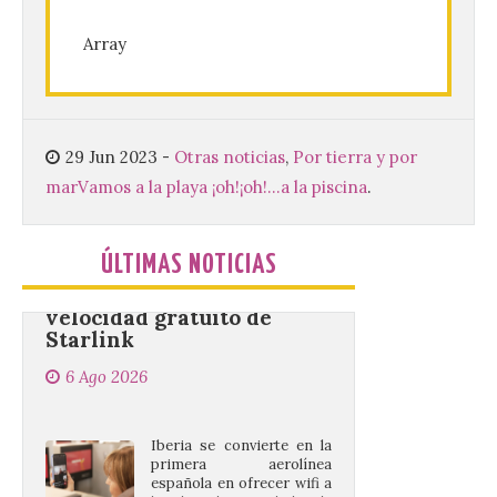
de septiembre de 2026.
Bruselas, 6 de agosto de
Array
2026.- La Comisión
Europea ha actualizado las normas de su
programa de prácticas, estableciendo un
marco único modernizado que hace que el
programa […]
29 Jun 2023
-
Otras noticias
,
Por tierra y por
mar
Vamos a la playa ¡oh!¡oh!...a la piscina
.
Despega el primer avión
de Iberia con wifi de alta
velocidad gratuito de
ÚLTIMAS NOTICIAS
Starlink
6 Ago 2026
Iberia se convierte en la
primera aerolínea
española en ofrecer wifi a
bordo de Starlink, la
constelación de satélites
más avanzada del mundo, desarrollada