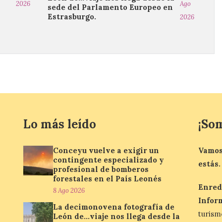
2026
Ago
sede del Parlamento Europeo en
Estrasburgo.
2026
Lo más leído
¡So
Conceyu vuelve a exigir un
Vamos
contingente especializado y
estás.
profesional de bomberos
forestales en el País Leonés
Enred
8 Ago 2026
Infor
La decimonovena fotografía de
turis
León de…viaje nos llega desde la