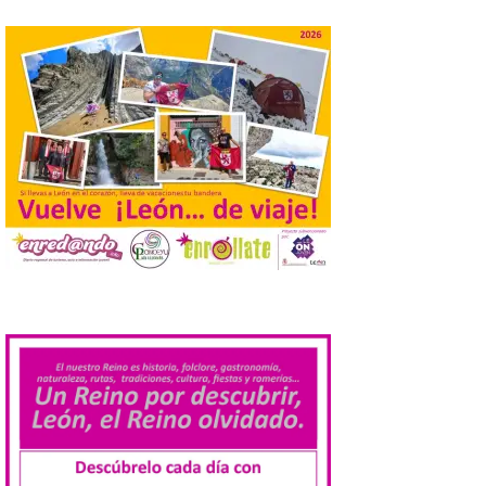
actividades de astroturismo durante todo
el año. La Dirección General de Turismo
ha puesto en marcha diversas iniciativas
relacionadas […]
Cabárceno prepara tres
enclaves privilegiados
desde los que divisar el
eclipse solar del 12 de
agosto
8 Ago 2026
.
El parque amplía su
horario y refuerza los
transportes y la
hostelería. En Alto
Campoo continuará la
programación musical de Estación
Sonora. Peña Cabarga, elegido lugar
preferente en la comunidad autónoma,
contará con un dispositivo especial de
seguridad y acceso […]