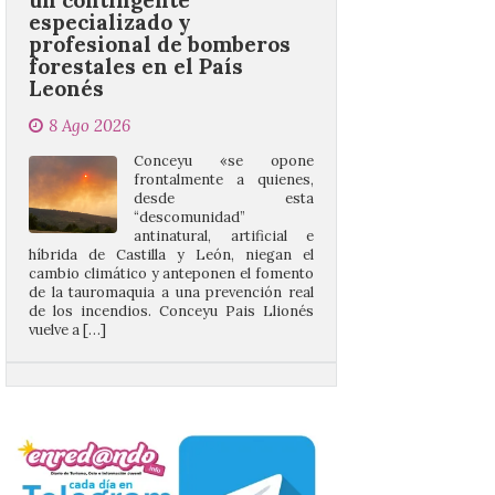
Leonés
8 Ago 2026
Conceyu «se opone
frontalmente a quienes,
desde esta
“descomunidad”
antinatural, artificial e
híbrida de Castilla y León, niegan el
cambio climático y anteponen el fomento
de la tauromaquia a una prevención real
de los incendios. Conceyu Pais Llionés
vuelve a […]
Santander aconseja acudir
a pie o en transporte
público y evitar el
vehículo privado para el
eclipse
8 Ago 2026
El TUS cuenta con líneas