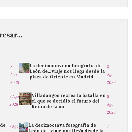
esar...
La decimonovena fotografía de
8
8
León de…viaje nos llega desde la
Ago
Ago
plaza de Oriente en Madrid
2026
2026
Villadangos recrea la batalla en
8 Ago
8
el que se decidió el futuro del
2026
Ago
Reino de León
2026
 de
La decimoctava fotografía de
7 Ago
7
León de…viaje nos llega desde la