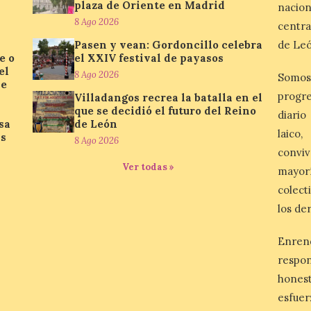
plaza de Oriente en Madrid
nacio
8 Ago 2026
centra
Pasen y vean: Gordoncillo celebra
de Leó
e o
el XXIV festival de payasos
el
8 Ago 2026
Somos
se
progre
Villadangos recrea la batalla en el
que se decidió el futuro del Reino
diario
sa
de León
laico
as
8 Ago 2026
conviv
Ver todas »
mayor
colect
los de
Enren
respo
honest
esfuer