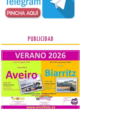
que llegan a la zona en
puntos como el faro de
Cabo Mayor, Cueto,
Corbanera o Ciriego y
reforzará la movilidad con un servicio
especial de lanzaderas desde el PCTCAN
a Ciriego. El Ayuntamiento de […]
PUBLICIDAD
Turismo de Extremadura
impulsa nuevas
iniciativas relacionadas
con el trío de eclipses para
afianzar a Extremadura
como referente en
astroturismo
8 Ago 2026
Extremadura cuenta con
uno de los cielos
estrellados con menor
contaminación lumínica
de Europa, un recurso
natural que permite disfrutar de