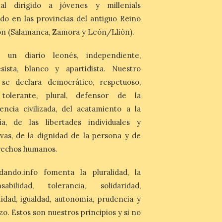
durante la ‘Feria de
nal dirigido a jóvenes y millenials
minerales, rocas y fósiles de Castilla y
León’, podrá visitarse hasta finales del
do en las provincias del antiguo Reino
mes de noviembre, con […]
n (Salamanca, Zamora y León/Llión).
La Bañeza inicia sus
 un diario leonés, independiente,
fiestas con el pregón a
sista, blanco y apartidista. Nuestro
cargo de Arturo Martínez
 se declara democrático, respetuoso,
Matilla
, tolerante, plural, defensor de la
8 Ago 2026
encia civilizada, del acatamiento a la
El Ayuntamiento de La
ía, de las libertades individuales y
Bañeza designa a Arturo
ivas, de la dignidad de la persona y de
Martínez Matilla como
pregonero de las Fiestas
rechos humanos.
2026. Tendrá lugar este
sábado 8 de agosto a las 21,00 horas en el
teatro municipal de La Bañeza. El
dando.info fomenta la pluralidad, la
comunicador astorgano Arturo Martínez
nsabilidad, tolerancia, solidaridad,
Matilla, […]
idad, igualdad, autonomía, prudencia y
zo. Estos son nuestros principios y si no
La I Feria de la Cerveza