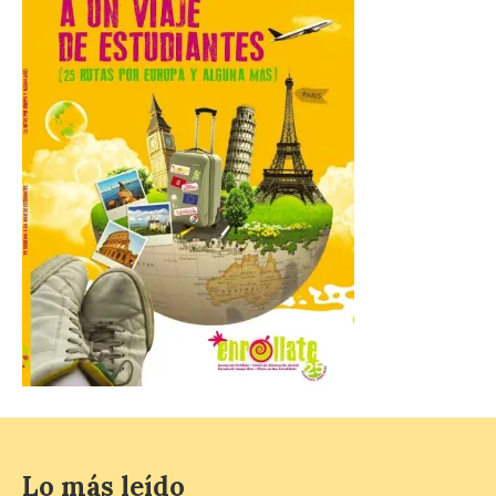
Grupo Iberia incrementa a
tres los vuelos diarios a
Menorca para la próxima
temporada de invierno
9 Ago 2026
La compañía, a través de
Air Nostrum e Iberia
Express, conectará
Madrid y Mahón con una
frecuencia adicional al día
que aumenta un 27% el número de plazas
en la ruta. La nueva programación
refuerza la conectividad internacional de
la […]
La Feria del Motor abre
Lo más leído
sus puertas en el Colegio