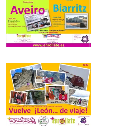
juvenil de la Asociación
Enróllate, la Asociación
Conceyu País Llionés y el Diario de
Turismo, Ocio e Información para
jóvenes “Enredando.info”. Miguel Robles
nos envía la vigésima fotografía de […]
Concierto del Iberia
Marimba Ensemble en la
Plaza del Ayuntamiento de
Ponferrada
9 Ago 2026
Iberia Marimba es un es
un encuentro
internacional que se
celebra en el mes de
agosto en la localidad
gallega de Merza, dedicado a la marimba y
la música de cámara. La Plaza del