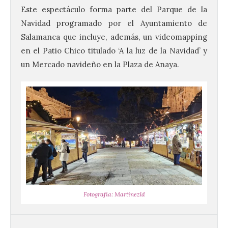
Este espectáculo forma parte del Parque de la
Navidad programado por el Ayuntamiento de
Transportes activa un
Salamanca que incluye, además, un videomapping
dispositivo especial para
facilitar la movilidad
en el Patio Chico titulado ‘A la luz de la Navidad’ y
durante el eclipse total de
un Mercado navideño en la Plaza de Anaya.
Sol del 12 de agosto
9 Ago 2026
Renfe reforzará servicios
de Media Distancia
especialmente en Galicia,
Asturias, Santander y País
Vasco, además del norte
de Castilla y León. En los principales
núcleos urbanos también se reforzarán
los servicios de Cercanías con mayor
afluencia de pasajeros. La Dirección […]
Fotografía: Martínezld
La Feria Internacional de