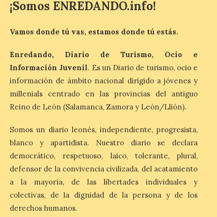
¡Somos ENREDANDO.info!
Además ultima los
preparativos para un
Vamos donde tú vas, estamos donde tú estás.
acontecimiento histórico.
Como antesala del gran
día, este viernes 8 de
Enredando, Diario de Turismo, Ocio e
agosto se celebrado una nueva jornada de
Información Juvenil
. Es un Diario de turismo, ocio e
observación solar pública en la Plaza
Gaudí. El Ayuntamiento de Astorga
información de ámbito nacional dirigido a jóvenes y
continúa ultimando los preparativos para
[…]
millenials centrado en las provincias del antiguo
Reino de León (Salamanca, Zamora y León/Llión).
Somos un diario leonés, independiente, progresista,
La Guardia Civil de León
establecerá un dispositivo
blanco y apartidista. Nuestro diario se declara
de seguridad para
democrático, respetuoso, laico, tolerante, plural,
garantizar el desarrollo
del eclipse solar total del
defensor de la convivencia civilizada, del acatamiento
próximo 12 de agosto
a la mayoría, de las libertades individuales y
colectivas, de la dignidad de la persona y de los
9 Ago 2026
derechos humanos.