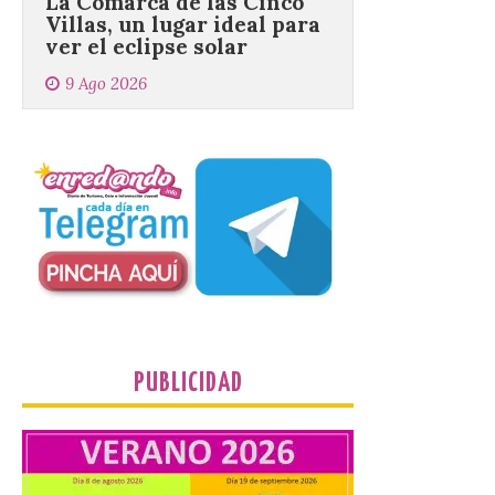
El próximo 12 de agosto
se producirá el fenómeno
natural excepcional que
podrá verse en muchos
puntos de la comarca,
pero hay que recordar que la observación
debe hacerse siguiendo las pautas de
seguridad recomendadas. La Comarca de
Cinco Villas […]
La vigésima fotografía de
León de…viaje nos llega
desde el Pic d’Angonella
en el Principat d’Andorra
PUBLICIDAD
9 Ago 2026
Nueva edición de León
de…viaje. Una iniciativa
organizado por la sección