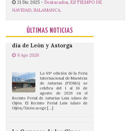
21 Dic 2025
-
Destacados
,
ES TIEMPO DE
Muestras de Asturias
NAVIDAD
,
SALAMANCA
.
celebra este domingo el
día de León y Astorga
9 Ago 2026
ÚLTIMAS NOTICIAS
La 69ª edición de la Feria
Internacional de Muestras
de Asturias (FIDMA) se
celebra del 1 al 16 de
agosto de 2026 en el
Recinto Ferial de Asturias Luis Adaro de
Gijón. El Recinto Ferial Luis Adaro de
Gijón/Xixón acoge […]
La Comarca de las Cinco
Villas, un lugar ideal para
ver el eclipse solar
9 Ago 2026