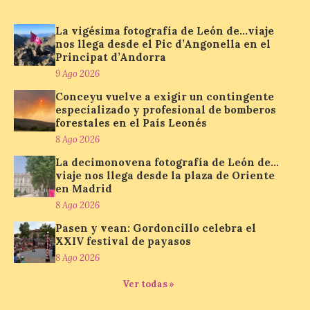
Nuestra Señora del
Carmen de La Bañeza
La vigésima fotografía de León de…viaje
nos llega desde el Pic d’Angonella en el
9 Ago 2026
Principat d’Andorra
9 Ago 2026
La muestra presenta
Conceyu vuelve a exigir un contingente
alrededor de una treintena
especializado y profesional de bomberos
de motocicletas,
forestales en el País Leonés
procedentes tanto de
colecciones particulares
8 Ago 2026
como de los propios socios de la entidad.
La decimonovena fotografía de León de…
La Feria del Motor ha abierto este viernes
sus puertas en el Colegio Nuestra Señora
viaje nos llega desde la plaza de Oriente
del Carmen, dando […]
en Madrid
8 Ago 2026
Pasen y vean: Gordoncillo celebra el
Astorga presenta el cartel
XXIV festival de payasos
oficial del eclipse total de
8 Ago 2026
sol
Ver todas »
9 Ago 2026