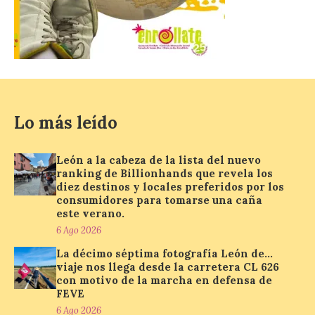
euros de inversión
6 Ago 2026
La Consejería de
Industria, Universidades,
Empleo y Comercio
destina 8,75 millones de
Lo más leído
euros al programa JOVEL
2026, cofinanciado por el Fondo Social
Europeo Plus (FSE+), para favorecer la
León a la cabeza de la lista del nuevo
contratación temporal de 300 jóvenes
desempleados inscritos en el Sistema
ranking de Billionhands que revela los
Nacional de […]
diez destinos y locales preferidos por los
consumidores para tomarse una caña
este verano.
6 Ago 2026
En la Comarca de Liébana
tienes 6 rincones únicos
La décimo séptima fotografía León de…
para ver el Eclipse de Sol
viaje nos llega desde la carretera CL 626
con motivo de la marcha en defensa de
6 Ago 2026
FEVE
6 Ago 2026