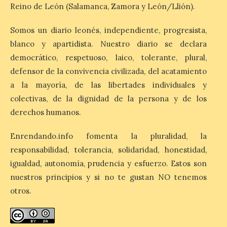
Reino de León (Salamanca, Zamora y León/Llión).
El nuevo ranking de
Billionhands revela los
Somos un diario leonés, independiente, progresista,
diez destinos y locales
preferidos por los
blanco y apartidista. Nuestro diario se declara
consumidores para
democrático, respetuoso, laico, tolerante, plural,
tomarse una caña este verano, con León y
Madrid a la cabeza de la lista. Salamanca
defensor de la convivencia civilizada, del acatamiento
ocupa el noveno lugar. Los españoles
a la mayoría, de las libertades individuales y
priorizan las […]
colectivas, de la dignidad de la persona y de los
derechos humanos.
El Ayuntamiento de La
Bañeza presenta el
Enrendando.info fomenta la pluralidad, la
Festival One More Time,
responsabilidad, tolerancia, solidaridad, honestidad,
una cita con la música de
igualdad, autonomía, prudencia y esfuerzo. Estos son
los 80 y 90 para el 16 de
agosto en la Plaza Mayor.
nuestros principios y si no te gustan NO tenemos
otros.
6 Ago 2026
Se celebrará el próximo