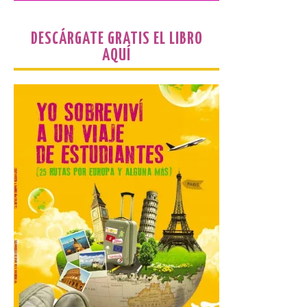
Starlink
6 Ago 2026
DESCÁRGATE GRATIS EL LIBRO
AQUÍ
Iberia se convierte en la
primera aerolínea
española en ofrecer wifi a
bordo de Starlink, la
constelación de satélites
más avanzada del mundo, desarrollada
por SpaceX. La incorporación de esta
tecnología forma parte del compromiso
de Iberia con la innovación […]
La Junta promueve la
contratación temporal de
jóvenes desempleados
para la realización de
obras y servicios de
interés general y social
con más de 8,7 millones de