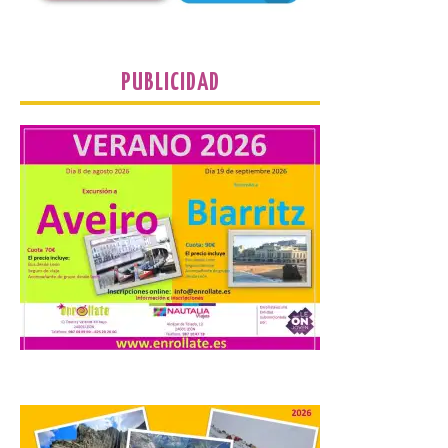
Food trucks y música en
PUBLICIDAD
Valencia de Don Juan en
una nueva edición de
Castle Food 2026
7 Ago 2026
Castle Food combina la
música en directo con
food trucks y tiendas de
market esperando atraer
a miles de personas. La
localidad leonesa de Valencia de Don Juan
sigue adelante con su calendario de
eventos veraniegos para este año 2026.
[…]