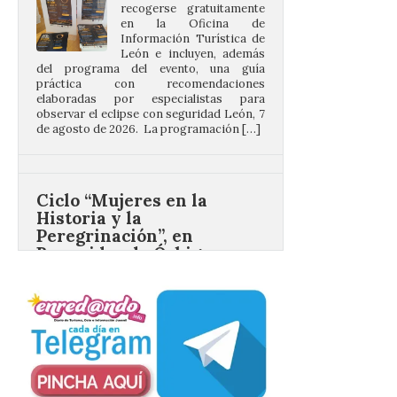
del programa del evento, una guía
práctica con recomendaciones
elaboradas por especialistas para
observar el eclipse con seguridad León, 7
de agosto de 2026. La programación […]
Ciclo “Mujeres en la
Historia y la
Peregrinación”, en
Benavides de Órbigo.
7 Ago 2026
Conferencia de Victorina
Alonso, sobre la
peregrinación femenina.
Presentación del Libro
“Va de Monjas”, de José
Fernando Cornejo. Apertura de una doble
exposición de fotografía. Este viernes, 7
de agosto, a las 20,00 horas, en el
auditorio de Benavides de […]