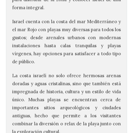
forma integral.
Israel cuenta con la costa del mar Mediterráneo y
el mar Rojo con playas muy diversas para todos los
gustos; desde arenales urbanos con modernas
instalaciones hasta calas tranquilas y playas
vírgenes, hay opciones para satisfacer a todo tipo
de público.
UPL insta a la Junta a
actuar para salvar el
La costa israelí no solo ofrece hermosas arenas
castillo del Asmesnal, un
doradas y aguas cristalinas, sino que también está
BIC en estado de ruina
impregnada de historia, cultura y un estilo de vida
7 Ago 2026
único. Muchas playas se encuentran cerca de
importantes sitios arqueológicos y ciudades
antiguas, hecho que permite a los visitantes
Un Bien de Interés
Cultural abandonado
combinar la diversión o relax de la playa junto con
desde 1949. Los
procuradores leonesistas
la exploración cultural.