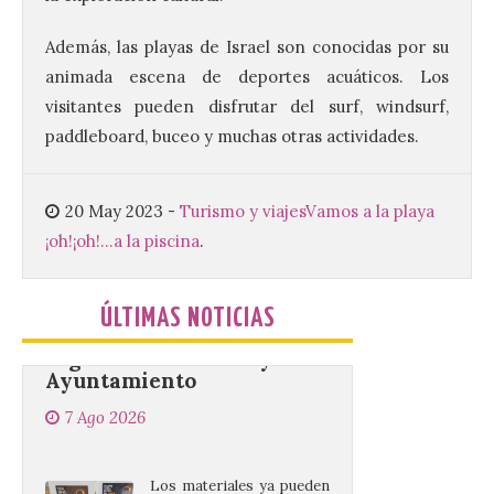
plantean que la Junta
contacte cuanto antes con los
Además, las playas de Israel son conocidas por su
propietarios para exigirles medidas
inmediatas que frenen el deterioro y el
animada escena de deportes acuáticos. Los
riesgo de colapso. Los procuradores de
Unión del Pueblo […]
visitantes pueden disfrutar del surf, windsurf,
paddleboard, buceo y muchas otras actividades.
La Universidad de León
20 May 2023
-
Turismo y viajes
Vamos a la playa
distribuye folletos con la
programación del evento
¡oh!¡oh!...a la piscina
.
del eclipse solar que
organiza con la ESA y el
Ayuntamiento
ÚLTIMAS NOTICIAS
7 Ago 2026
Los materiales ya pueden
recogerse gratuitamente
en la Oficina de
Información Turística de
León e incluyen, además