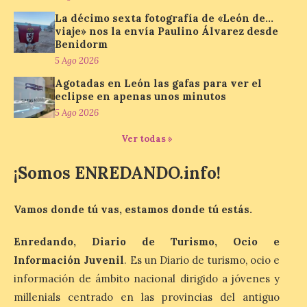
La décimo sexta fotografía de «León de…
Miradores naturales,
viaje» nos la envía Paulino Álvarez desde
pueblos con alma y
paisajes de leyenda
Benidorm
convierten la Comarca de
5 Ago 2026
Liébana en uno de los
destinos más bonitos para disfrutar de
Agotadas en León las gafas para ver el
este fenómeno astronómico único. Un
eclipse en apenas unos minutos
eclipse total de sol será visible en la
5 Ago 2026
Península Ibérica durante […]
Ver todas »
León a la cabeza de la lista
¡Somos ENREDANDO.info!
del nuevo ranking de
Billionhands que revela
los diez destinos y locales
Vamos donde tú vas, estamos donde tú estás.
preferidos por los
consumidores para
Enredando, Diario de Turismo, Ocio e
tomarse una caña este
Información Juvenil
. Es un Diario de turismo, ocio e
verano.
información de ámbito nacional dirigido a jóvenes y
6 Ago 2026
millenials centrado en las provincias del antiguo