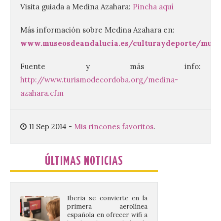
de septiembre de 2026.
Visita guiada a Medina Azahara:
Pincha aquí
Bruselas, 6 de agosto de
2026.- La Comisión
Europea ha actualizado las normas de su
Más información sobre Medina Azahara en:
programa de prácticas, estableciendo un
www.museosdeandalucia.es/culturaydeporte/mu
marco único modernizado que hace que el
programa […]
Fuente y más info:
http://www.turismodecordoba.org/medina-
Despega el primer avión
azahara.cfm
de Iberia con wifi de alta
velocidad gratuito de
Starlink
11 Sep 2014
-
Mis rincones favoritos
.
6 Ago 2026
ÚLTIMAS NOTICIAS
Iberia se convierte en la
primera aerolínea
española en ofrecer wifi a
bordo de Starlink, la
constelación de satélites
más avanzada del mundo, desarrollada
por SpaceX. La incorporación de esta