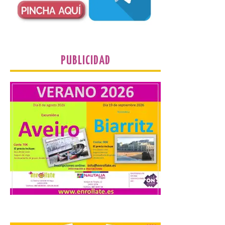
Europeo Plus (FSE+), para favorecer la
contratación temporal de 300 jóvenes
desempleados inscritos en el Sistema
Nacional de […]
PUBLICIDAD
En la Comarca de Liébana
tienes 6 rincones únicos
para ver el Eclipse de Sol
6 Ago 2026
Miradores naturales,
pueblos con alma y
paisajes de leyenda
convierten la Comarca de
Liébana en uno de los
destinos más bonitos para disfrutar de
este fenómeno astronómico único. Un
eclipse total de sol será visible en la
Península Ibérica durante […]