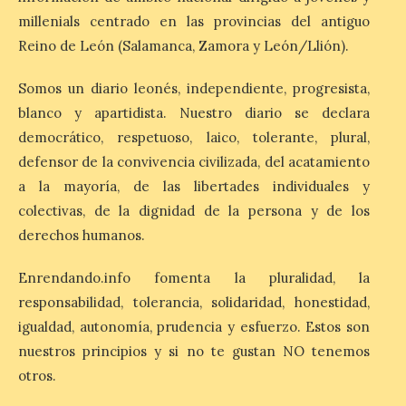
millenials centrado en las provincias del antiguo
Los días 7, 8 y 9 de agosto
de 2026, Camarzana de
Reino de León (Salamanca, Zamora y León/Llión).
Tera volverá a convertirse
en punto de encuentro,
Somos un diario leonés, independiente, progresista,
con la Villa Romana de
Orpheus. Vivimos un momento en el que la
blanco y apartidista. Nuestro diario se declara
música en directo mueve grandes
democrático, respetuoso, laico, tolerante, plural,
fenómenos de […]
defensor de la convivencia civilizada, del acatamiento
a la mayoría, de las libertades individuales y
El Ayuntamiento de
colectivas, de la dignidad de la persona y de los
Cabrillanes analizará,
derechos humanos.
conforme a la legalidad, la
solicitud para la
Enrendando.info fomenta la pluralidad, la
celebración del Iberia
Eclipse Festival
responsabilidad, tolerancia, solidaridad, honestidad,
igualdad, autonomía, prudencia y esfuerzo. Estos son
6 Ago 2026
nuestros principios y si no te gustan NO tenemos
otros.
Durante la mañana de ayer
miércoles ha sido