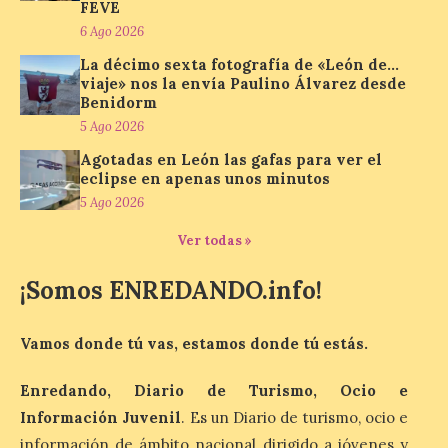
FEVE
defensa de FEVE
6 Ago 2026
6 Ago 2026
La décimo sexta fotografía de «León de…
viaje» nos la envía Paulino Álvarez desde
Benidorm
Nueva edición de León
de…viaje. Una iniciativa
5 Ago 2026
organizado por la sección
Agotadas en León las gafas para ver el
juvenil de la Asociación
Enróllate, la Asociación
eclipse en apenas unos minutos
Conceyu País Llionés y el Diario de
5 Ago 2026
Turismo, Ocio e Información para
jóvenes “Enredando.info”. Eduardo
Ver todas »
Morán nos envía desde la carretera […]
¡Somos ENREDANDO.info!
Camarzius fest: frente al
macroevento, un festival
Vamos donde tú vas, estamos donde tú estás.
cultural transformador
que apuesta por el legado.
Enredando, Diario de Turismo, Ocio e
Información Juvenil
. Es un Diario de turismo, ocio e
6 Ago 2026
información de ámbito nacional dirigido a jóvenes y