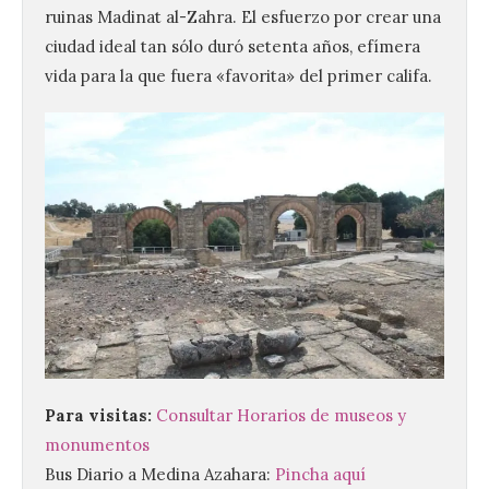
ruinas Madinat al-Zahra. El esfuerzo por crear una
ciudad ideal tan sólo duró setenta años, efímera
vida para la que fuera «favorita» del primer califa.
La Comisión actualiza su
programa insignia de
prácticas Blue Book,
abriéndolo a titulados de
EFP
6 Ago 2026
Para visitas:
Consultar Horarios de museos y
monumentos
Las solicitudes estarán
Bus Diario a Medina Azahara:
Pincha aquí
abiertas del 22 de julio al 4