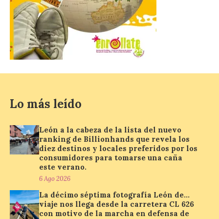
protección adecuada
puede causar daños
irreversibles en la retina”
6 Ago 2026
La retinopatía solar puede
provocar pérdida de
visión central, manchas en
el campo visual y
Lo más leído
alteraciones en la
percepción de formas y colores. El
especialista en Oftalmología del Hospital
San Juan de Dios de León, Dr. Mahave
León a la cabeza de la lista del nuevo
Ruiz, advierte de […]
ranking de Billionhands que revela los
diez destinos y locales preferidos por los
consumidores para tomarse una caña
este verano.
La décimo séptima
6 Ago 2026
fotografía León de…viaje
nos llega desde la
La décimo séptima fotografía León de…
viaje nos llega desde la carretera CL 626
carretera CL 626 con
con motivo de la marcha en defensa de
motivo de la marcha en