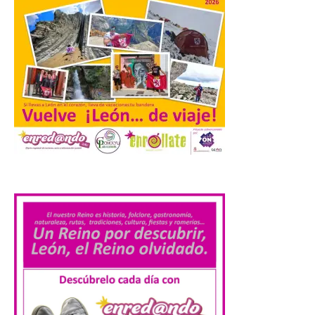
León a la cabeza de la lista
del nuevo ranking de
Billionhands que revela
los diez destinos y locales
preferidos por los
consumidores para
tomarse una caña este
verano.
6 Ago 2026
.
El nuevo ranking de
Billionhands revela los
diez destinos y locales
preferidos por los
consumidores para
tomarse una caña este verano, con León y
Madrid a la cabeza de la lista. Salamanca
ocupa el noveno lugar. Los españoles
priorizan las […]