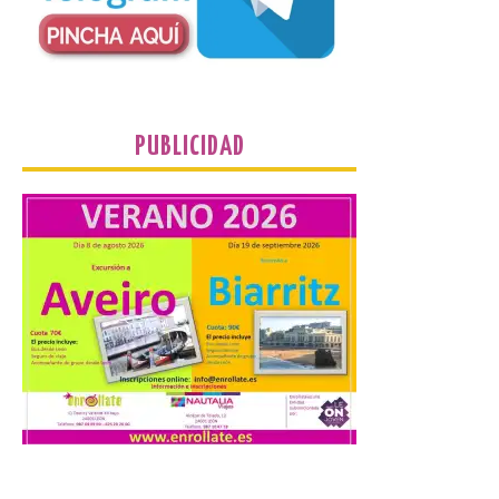
propietarios para exigirles medidas
inmediatas que frenen el deterioro y el
riesgo de colapso. Los procuradores de
Unión del Pueblo […]
PUBLICIDAD
La Universidad de León
distribuye folletos con la
programación del evento
del eclipse solar que
organiza con la ESA y el
Ayuntamiento
7 Ago 2026
Los materiales ya pueden
recogerse gratuitamente
en la Oficina de
Información Turística de
León e incluyen, además
del programa del evento, una guía
práctica con recomendaciones