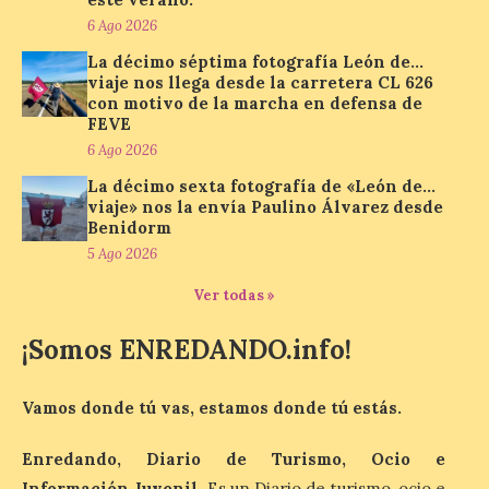
6 Ago 2026
La cadena hotelera pública
La décimo séptima fotografía León de…
volverá a estar presente
viaje nos llega desde la carretera CL 626
en la zona de descanso
con motivo de la marcha en defensa de
junto al control de firmas
FEVE
y, como novedad, en el
Leaders Lounge, dos espacios exclusivos
6 Ago 2026
para los ciclistas. El recorrido de La
Vuelta discurrirá junto a 17 […]
La décimo sexta fotografía de «León de…
viaje» nos la envía Paulino Álvarez desde
Benidorm
5 Ago 2026
Última llamada: Eclipse
total del 12 de agosto.
Ver todas »
Dónde alojarse y a qué
precio
¡Somos ENREDANDO.info!
7 Ago 2026
Vamos donde tú vas, estamos donde tú estás.
León es la provincia más
económica (116€/noche),
Enredando, Diario de Turismo, Ocio e
pero también una de las
Información Juvenil
. Es un Diario de turismo, ocio e