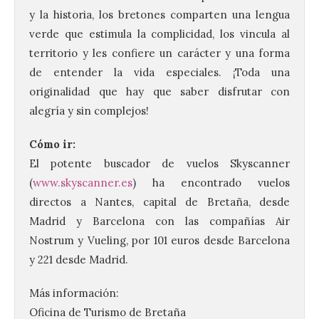
y la historia, los bretones comparten una lengua
verde que estimula la complicidad, los vincula al
territorio y les confiere un carácter y una forma
de entender la vida especiales. ¡Toda una
originalidad que hay que saber disfrutar con
alegría y sin complejos!
Cómo ir:
El potente buscador de vuelos Skyscanner
(
www.skyscanner.es
) ha encontrado vuelos
directos a Nantes, capital de Bretaña, desde
Vuelve la tradicional Feria
Madrid y Barcelona con las compañías Air
de Dulces del Convento a
Nostrum y Vueling, por 101 euros desde Barcelona
Gradefes
y 221 desde Madrid.
7 Ago 2026
Más información:
Oficina de Turismo de Bretaña
Tendrá lugar el 9 de