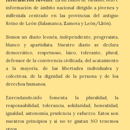
más agotadas: solo un 4%
de alojamientos libres.
información de ámbito nacional dirigido a jóvenes y
Zamora, Palencia y Álava son las
millenials centrado en las provincias del antiguo
provincias con menos margen: apenas un
1% de los alojamientos siguen libres para
Reino de León (Salamanca, Zamora y León/Llión).
esas […]
Somos un diario leonés, independiente, progresista,
blanco y apartidista. Nuestro diario se declara
El eclipse genera un boom
democrático, respetuoso, laico, tolerante, plural,
de reservas hoteleras y
precios desorbitados,
defensor de la convivencia civilizada, del acatamiento
según SiteMinder
a la mayoría, de las libertades individuales y
colectivas, de la dignidad de la persona y de los
7 Ago 2026
derechos humanos.
Asturias lidera el impacto
Enrendando.info fomenta la pluralidad, la
del fenómeno, con el
mayor aumento en
responsabilidad, tolerancia, solidaridad, honestidad,
reservas, precios y
igualdad, autonomía, prudencia y esfuerzo. Estos son
antelación de compra. El
auge de la demanda redefine la
nuestros principios y si no te gustan NO tenemos
planificación: reservas más anticipadas y
otros.
estancias más breves en torno al evento.