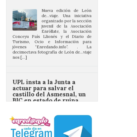
juvenil de la Asociación
Enróllate, la Asociación
Conceyu País Llionés y el Diario de
Turismo, Ocio e Información para
jóvenes “Enredando.info”. . La
decimoctava fotografía de León de…viaje
nos […]
UPL insta a la Junta a
actuar para salvar el
castillo del Asmesnal, un
BIC en estado de ruina
7 Ago 2026
Un Bien de Interés
Cultural abandonado
desde 1949. Los
procuradores leonesistas
plantean que la Junta
contacte cuanto antes con los