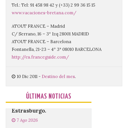
agosto en los aledaños del
Tel.: Tel: 91 458 98 42 y (+33) 2 99 36 15 15
monasterio cisterciense
www.vacaciones-bretana.com/
de Santa María la Real de
Gradefes. Una cita
imprescindible para disfrutar de los
ATOUT FRANCE – Madrid
mejores dulces conventuales, tradición,
C/ Serrano, 16 – 3º Izq 28001 MADRID
cultura y un ambiente único. El
Ayuntamiento de Gradefes, intentando
ATOUT FRANCE – Barcelona
[…]
Fontanella, 21-23 – 4º 3ª 08010 BARCELONA
http://es.franceguide.com/
La decimoctava fotografía
de León de…viaje nos llega
10 Dic 2011
-
Destino del mes
.
desde la sede del
Parlamento Europeo en
Estrasburgo.
ÚLTIMAS NOTICIAS
7 Ago 2026
Nueva edición de León
de…viaje. Una iniciativa
organizado por la sección