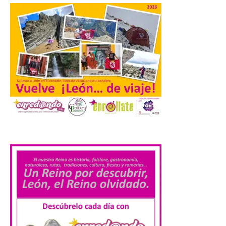
elaboradas por especialistas para
observar el eclipse con seguridad León, 7
de agosto de 2026. La programación […]
Laciana comienza su
programación para
disfrutar el eclipse total
del 12 de agosto
7 Ago 2026
.
Durante los días 1 y 2 de
agosto, tanto el público
infantil como el adulto
pudo disfrutar de un
planetario que se instaló
en el polideportivo municipal, con pases
de mañana dedicados preferentemente al
público infantil y, el resto del […]