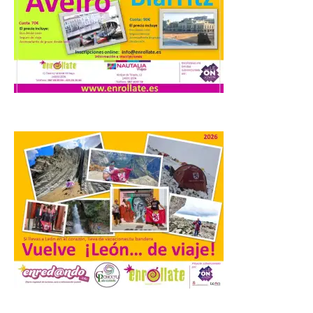
8 Ago 2026
Una de las novedades de
esta edición de la Batalla
de Villadangos es el plato
principal del Menú, un
cordero asado al fuego y
las brasas in situ durante 5 horas. . Los
días 7, 8 y 9 de este […]
Vuelve la tradicional Feria
de Dulces del Convento a
Gradefes
7 Ago 2026
Tendrá lugar el 9 de
agosto en los aledaños del
.
monasterio cisterciense