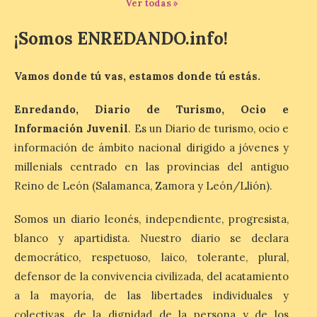
Ver todas »
¡Somos ENREDANDO.info!
Laciana comienza su
programación para
Vamos donde tú vas, estamos donde tú estás.
disfrutar el eclipse total
del 12 de agosto
Enredando, Diario de Turismo, Ocio e
7 Ago 2026
Información Juvenil
. Es un Diario de turismo, ocio e
información de ámbito nacional dirigido a jóvenes y
Durante los días 1 y 2 de
millenials centrado en las provincias del antiguo
agosto, tanto el público
Reino de León (Salamanca, Zamora y León/Llión).
infantil como el adulto
pudo disfrutar de un
planetario que se instaló
Somos un diario leonés, independiente, progresista,
en el polideportivo municipal, con pases
de mañana dedicados preferentemente al
blanco y apartidista. Nuestro diario se declara
público infantil y, el resto del […]
democrático, respetuoso, laico, tolerante, plural,
defensor de la convivencia civilizada, del acatamiento
a la mayoría, de las libertades individuales y
Más de 200.000 jóvenes
colectivas, de la dignidad de la persona y de los