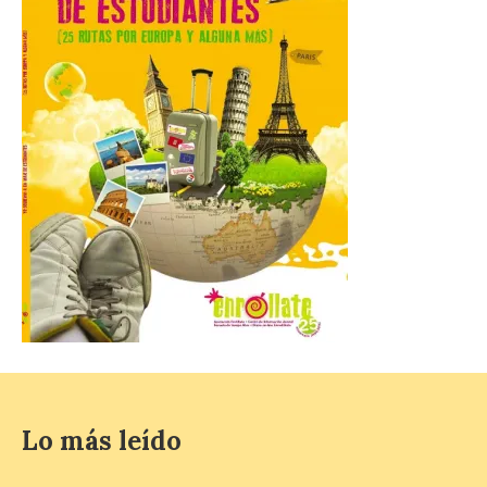
Conceyu País Llionés y el Diario de
Turismo, Ocio e Información para
jóvenes “Enredando.info”. . La
decimoctava fotografía de León de…viaje
nos […]
UPL insta a la Junta a
actuar para salvar el
castillo del Asmesnal, un
BIC en estado de ruina
7 Ago 2026
Un Bien de Interés
Cultural abandonado
desde 1949. Los
procuradores leonesistas
plantean que la Junta
contacte cuanto antes con los
Lo más leído
propietarios para exigirles medidas
inmediatas que frenen el deterioro y el
riesgo de colapso. Los procuradores de