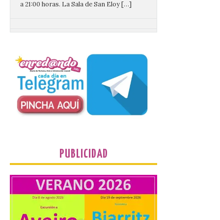
Pasen y vean: Gordoncillo
celebra el XXIV festival de
payasos
8 Ago 2026
La información en la web
del Ayuntamiento sobre
este evento es del año
2022 y la de su página de
turismo de 2025 La firme
apuesta cultural que en las últimas
décadas viene desarrollando Gordoncillo,
tiene un momento culminante en […]
PUBLICIDAD
Villadangos recrea la
batalla en el que se
decidió el futuro del Reino
de León