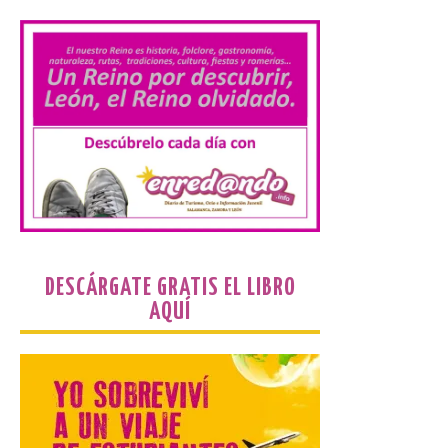
de Santa María la Real de
Gradefes. Una cita
imprescindible para disfrutar de los
mejores dulces conventuales, tradición,
cultura y un ambiente único. El
Ayuntamiento de Gradefes, intentando
[…]
La decimoctava fotografía
de León de…viaje nos llega
desde la sede del
Parlamento Europeo en
Estrasburgo.
DESCÁRGATE GRATIS EL LIBRO
7 Ago 2026
AQUÍ
Nueva edición de León
de…viaje. Una iniciativa
organizado por la sección
juvenil de la Asociación
Enróllate, la Asociación