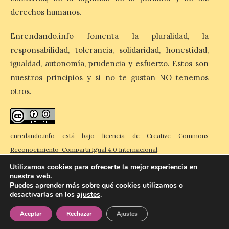
nacidos en 2008 ya han
solicitado el Bono Cultural
derechos humanos.
Joven 2026 en su primer
mes de vigencia
Enrendando.info fomenta la pluralidad, la
7 Ago 2026
responsabilidad, tolerancia, solidaridad, honestidad,
igualdad, autonomía, prudencia y esfuerzo. Estos son
nuestros principios y si no te gustan NO tenemos
Las personas que hayan
cumplido o cumplan 18
otros.
años en 2026 pueden
solicitar esta ayuda en la
web
https://bonoculturajoven.gob.es/ hasta el
31 de octubre. Desde este año, los 400
enredando.info está bajo
licencia de Creative Commons
euros del Bono pueden utilizarse tanto
Reconocimiento-CompartirIgual 4.0 Internacional
.
para consumir productos culturales como
[…]
Utilizamos cookies para ofrecerte la mejor experiencia en
nuestra web.
Puedes aprender más sobre qué cookies utilizamos o
desactivarlas en los
ajustes
.
© 2026 Enredando
Política de privacidad
Política de cookies
Contacto
Aceptar
Rechazar
Ajustes