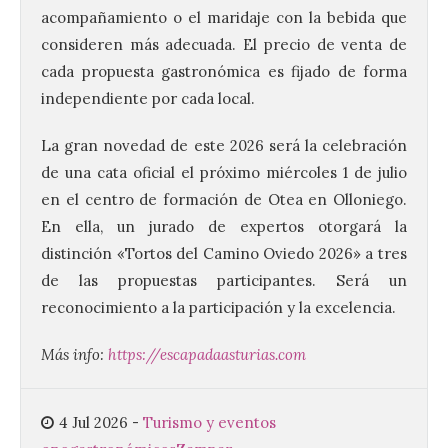
acompañamiento o el maridaje con la bebida que
consideren más adecuada. El precio de venta de
cada propuesta gastronómica es fijado de forma
independiente por cada local.
Las salas del antiguo
La gran novedad de este 2026 será la celebración
ayuntamiento de
Cabrillanes (Babia) acogen
de una cata oficial el próximo miércoles 1 de julio
la muestra ‘Eduardo
en el centro de formación de Otea en Olloniego.
Arroyo en la colección del
En ella, un jurado de expertos otorgará la
ILC’
distinción «Tortos del Camino Oviedo 2026» a tres
8 Ago 2026
de las propuestas participantes. Será un
reconocimiento a la participación y la excelencia.
La muestra, que podrá
contemplarse hasta el
Más info:
https://escapadaasturias.com
próximo 4 de octubre,
plantea tanto los temas
que más preocupaban y
fascinaban a este autor de talla
4 Jul 2026
-
Turismo y eventos
internacional como las múltiples técnicas
que usó y sus sólidos vínculos con la