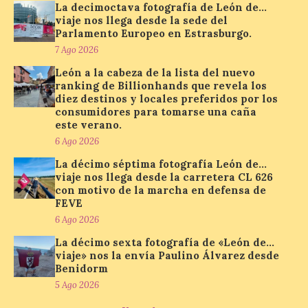
La decimoctava fotografía de León de…
Unión del Pueblo […]
viaje nos llega desde la sede del
Parlamento Europeo en Estrasburgo.
7 Ago 2026
La Universidad de León
León a la cabeza de la lista del nuevo
distribuye folletos con la
ranking de Billionhands que revela los
programación del evento
diez destinos y locales preferidos por los
del eclipse solar que
consumidores para tomarse una caña
organiza con la ESA y el
este verano.
Ayuntamiento
6 Ago 2026
7 Ago 2026
La décimo séptima fotografía León de…
viaje nos llega desde la carretera CL 626
con motivo de la marcha en defensa de
Los materiales ya pueden
FEVE
recogerse gratuitamente
6 Ago 2026
en la Oficina de
Información Turística de
La décimo sexta fotografía de «León de…
León e incluyen, además
viaje» nos la envía Paulino Álvarez desde
del programa del evento, una guía
Benidorm
práctica con recomendaciones
elaboradas por especialistas para
5 Ago 2026
observar el eclipse con seguridad León, 7
de agosto de 2026. La programación […]