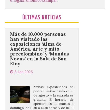
enogastronómicos
Zampar
.
Montaña Occidental. […]
ÚLTIMAS NOTICIAS
Más de 10.000 personas
han visitado las
exposiciones ‘Alma de
América. Arte y mito
precolombino’ y ‘Mundus
Novus’ en la Sala de San
Eloy
8 Ago 2026
Ambas exposiciones se
podrán visitar hasta el 30
de agosto y la entrada es
gratuita. El horario de
apertura es de martes a
domingo, de 11:30 a 13:30 horas y de 18:00
a 21:00 horas. La Sala de San Eloy […]