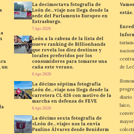
La decimoctava fotografía de
Vamos
s
León de…viaje nos llega desde la
estás.
sede del Parlamento Europeo en
Estrasburgo.
Enred
7 Ago 2026
la
Infor
n
León a la cabeza de la lista del
turis
nuevo ranking de Billionhands
que revela los diez destinos y
nacio
locales preferidos por los
centra
ara
consumidores para tomarse una
, un
caña este verano.
de Leó
6 Ago 2026
Somos
La décimo séptima fotografía
progre
León de…viaje nos llega desde la
carretera CL 626 con motivo de la
diario
marcha en defensa de FEVE
laico
la
6 Ago 2026
conviv
La décimo sexta fotografía de
mayor
«León de…viaje» nos la envía
Paulino Álvarez desde Benidorm
colect