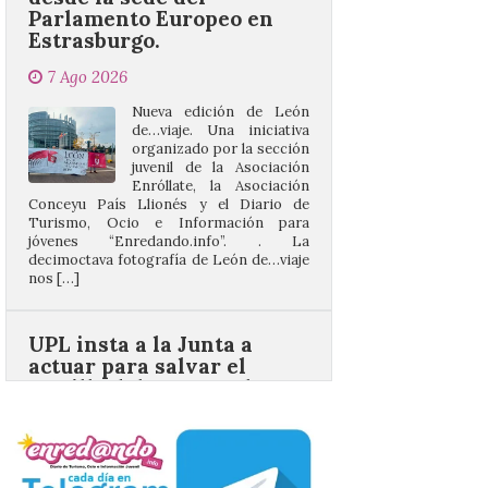
7 Ago 2026
Nueva edición de León
de…viaje. Una iniciativa
organizado por la sección
juvenil de la Asociación
Enróllate, la Asociación
Conceyu País Llionés y el Diario de
Turismo, Ocio e Información para
jóvenes “Enredando.info”. . La
decimoctava fotografía de León de…viaje
nos […]
UPL insta a la Junta a
actuar para salvar el
castillo del Asmesnal, un
BIC en estado de ruina
7 Ago 2026
Un Bien de Interés
Cultural abandonado
desde 1949. Los
procuradores leonesistas
plantean que la Junta