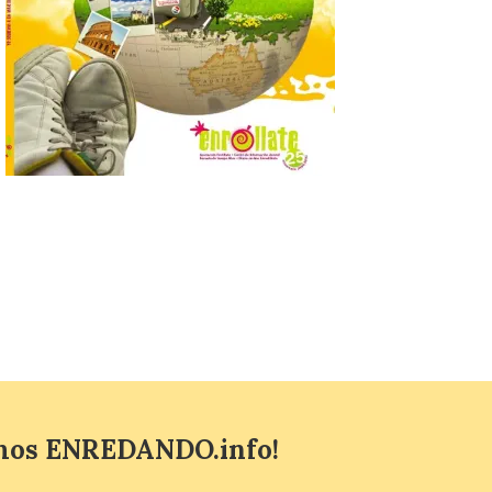
que permite conocer la
posición exacta del Sol y
así localizar el lugar ideal
para observar el eclipse
solar del 12 de agosto de 2026 sin
obstáculos. El visor es una herramienta a
la […]
Paradores renueva su
compromiso con La Vuelta
como patrocinador oficial
7 Ago 2026
La cadena hotelera pública
volverá a estar presente
en la zona de descanso
junto al control de firmas
y, como novedad, en el
Leaders Lounge, dos espacios exclusivos
para los ciclistas. El recorrido de La
Vuelta discurrirá junto a 17 […]
mos ENREDANDO.info!