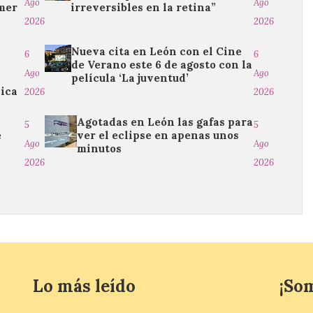
Ago
Ago
imer
irreversibles en la retina”
2026
2026
Nueva cita en León con el Cine
6
6
de Verano este 6 de agosto con la
Ago
Ago
película ‘La juventud’
sica
2026
2026
Agotadas en León las gafas para
5
5
e
ver el eclipse en apenas unos
Ago
Ago
minutos
2026
2026
Lo más leído
¡So