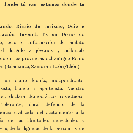
Última llamada: Eclipse
 donde tú vas, estamos donde tú
total del 12 de agosto.
Dónde alojarse y a qué
precio
ando, Diario de Turismo, Ocio e
7 Ago 2026
mación Juvenil
. Es un Diario de
León es la provincia más
mo, ocio e información de ámbito
económica (116€/noche),
pero también una de las
nal dirigido a jóvenes y millenials
más agotadas: solo un 4%
de alojamientos libres.
do en las provincias del antiguo Reino
Zamora, Palencia y Álava son las
n (Salamanca, Zamora y León/Llión).
provincias con menos margen: apenas un
1% de los alojamientos siguen libres para
esas […]
 un diario leonés, independiente,
sista, blanco y apartidista. Nuestro
El eclipse genera un boom
 se declara democrático, respetuoso,
de reservas hoteleras y
, tolerante, plural, defensor de la
precios desorbitados,
encia civilizada, del acatamiento a la
según SiteMinder
ía, de las libertades individuales y
7 Ago 2026
ivas, de la dignidad de la persona y de