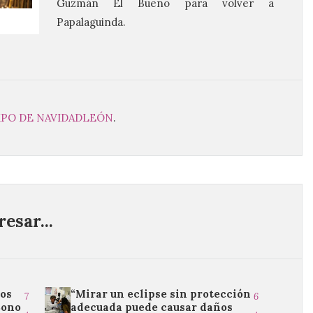
Guzmán El Bueno para volver a
Papalaguinda.
MPO DE NAVIDAD
LEÓN
.
esar...
os
“Mirar un eclipse sin protección
7
6
Bono
adecuada puede causar daños