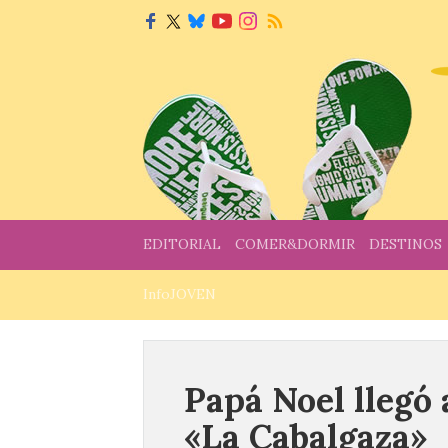
EDITORIAL
COMER&DORMIR
DESTINOS
InfoJOVEN
Papá Noel llegó 
«La Cabalgaza»