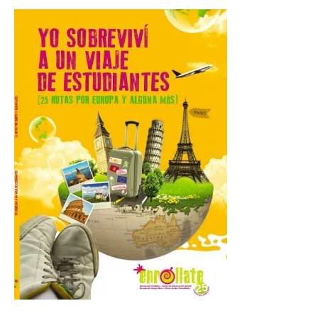
Gijon prohíbe el baño en
San Lorenzo, Poniente y
Arbeyal el día del eclipse a
partir de las 19.00 horas.
8 Ago 2026
Incide en que el eclipse se
verá desde múltiples
puntos de la ciudad, por lo
que no será necesario
desplazarse y se
recomienda no acudir a Gijón/Xixón en
coche ni usarlo ese día. Los accesos a
la Campa Torres y La […]
La decimonovena
fotografía de León de…
viaje nos llega desde la
plaza de Oriente en