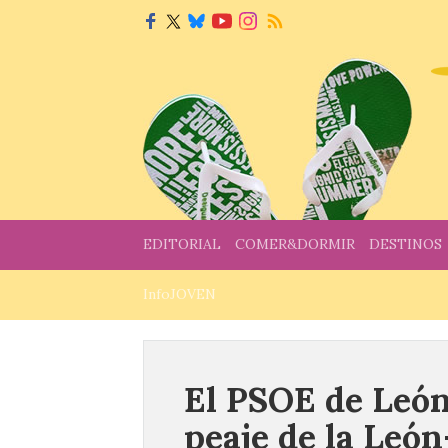
EDITORIAL
COMER&DORMIR
DESTINOS
InfoJOVEN
El PSOE de León
peaje de la Leó