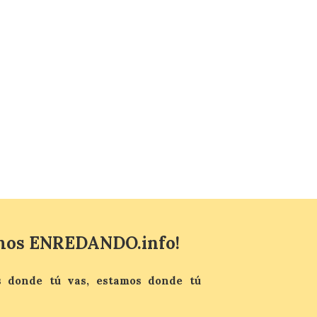
Bañeza presenta el
Festival One More Time,
una cita con la música de
los 80 y 90 para el 16 de
agosto en la Plaza Mayor.
6 Ago 2026
Se celebrará el próximo
domingo 16 de agosto, a
partir de las 23:00 horas,
en la Plaza Mayor de la
ciudad. El Salón de Plenos
del Ayuntamiento de La Bañeza ha
acogido esta mañana la presentación
oficial del Festival One […]
mos ENREDANDO.info!
 donde tú vas, estamos donde tú