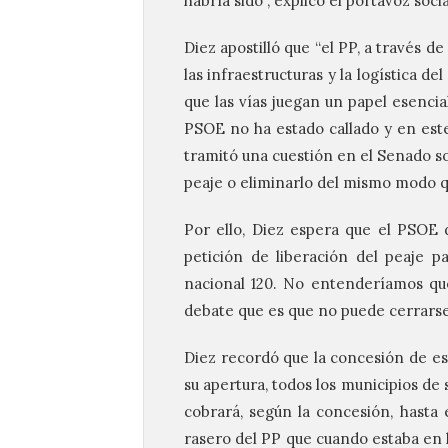
habría sido”, explicó el portavoz socia
Diez apostilló que “el PP, a través de
las infraestructuras y la logística d
que las vías juegan un papel esencial
PSOE no ha estado callado y en este
tramitó una cuestión en el Senado so
peaje o eliminarlo del mismo modo q
Por ello, Diez espera que el PSOE 
petición de liberación del peaje p
nacional 120. No entenderíamos qu
debate que es que no puede cerrarse
Diez recordó que la concesión de es
su apertura, todos los municipios de 
cobrará, según la concesión, hasta e
rasero del PP que cuando estaba en l