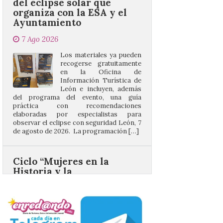
7 Ago 2026
Los materiales ya pueden
recogerse gratuitamente
en la Oficina de
Información Turística de
León e incluyen, además
del programa del evento, una guía
práctica con recomendaciones
elaboradas por especialistas para
observar el eclipse con seguridad León, 7
de agosto de 2026. La programación […]
Ciclo “Mujeres en la
Historia y la
Peregrinación”, en
Benavides de Órbigo.
7 Ago 2026
Conferencia de Victorina
Alonso, sobre la
peregrinación femenina.
Presentación del Libro