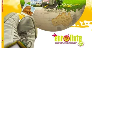
Empleo y Comercio
destina 8,75 millones de
euros al programa JOVEL
2026, cofinanciado por el Fondo Social
Europeo Plus (FSE+), para favorecer la
contratación temporal de 300 jóvenes
desempleados inscritos en el Sistema
Nacional de […]
En la Comarca de Liébana
tienes 6 rincones únicos
para ver el Eclipse de Sol
6 Ago 2026
Miradores naturales,
pueblos con alma y
paisajes de leyenda
convierten la Comarca de
Liébana en uno de los
destinos más bonitos para disfrutar de
este fenómeno astronómico único. Un
eclipse total de sol será visible en la
Península Ibérica durante […]