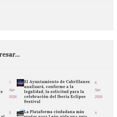
esar...
El Ayuntamiento de Cabrillanes
7
6
analizará, conforme a la
Ago
Ago
de
legalidad, la solicitud para la
celebración del Iberia Eclipse
2026
2026
Festival
La Plataforma ciudadana más
5
4
 el
vuelos para León pide una ruta