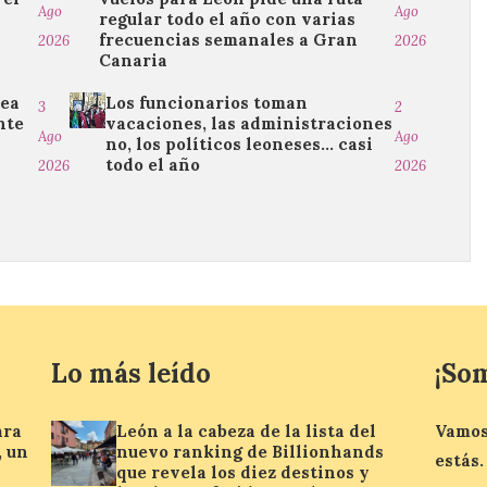
Ago
Ago
regular todo el año con varias
frecuencias semanales a Gran
2026
2026
Canaria
nea
Los funcionarios toman
3
2
nte
vacaciones, las administraciones
Ago
Ago
no, los políticos leoneses… casi
todo el año
2026
2026
Lo más leído
¡So
ara
León a la cabeza de la lista del
Vamos
, un
nuevo ranking de Billionhands
estás.
que revela los diez destinos y