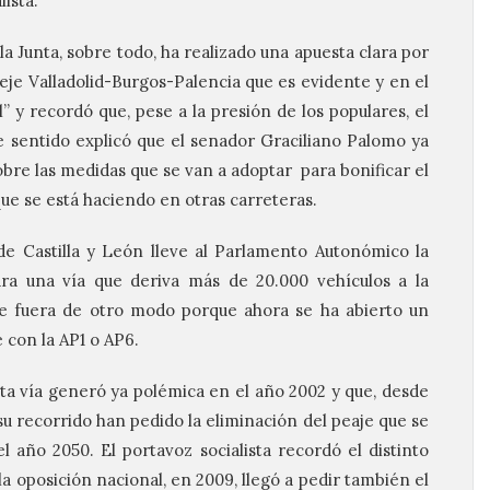
lista.
 la Junta, sobre todo, ha realizado una apuesta clara por
el eje Valladolid-Burgos-Palencia que es evidente y en el
” y recordó que, pese a la presión de los populares, el
 sentido explicó que el senador Graciliano Palomo ya
bre las medidas que se van a adoptar para bonificar el
ue se está haciendo en otras carreteras.
de Castilla y León lleve al Parlamento Autonómico la
ara una vía que deriva más de 20.000 vehículos a la
e fuera de otro modo porque ahora se ha abierto un
 con la AP1 o AP6.
ta vía generó ya polémica en el año 2002 y que, desde
su recorrido han pedido la eliminación del peaje que se
l año 2050. El portavoz socialista recordó el distinto
a oposición nacional, en 2009, llegó a pedir también el