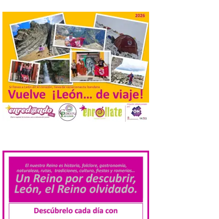
La Comisión actualiza su
programa insignia de
prácticas Blue Book,
abriéndolo a titulados de
EFP
6 Ago 2026
Las solicitudes estarán
abiertas del 22 de julio al 4
de septiembre de 2026.
Bruselas, 6 de agosto de
2026.- La Comisión
Europea ha actualizado las normas de su
programa de prácticas, estableciendo un
marco único modernizado que hace que el
.
programa […]
Despega el primer avión
de Iberia con wifi de alta
velocidad gratuito de
Starlink
6 Ago 2026