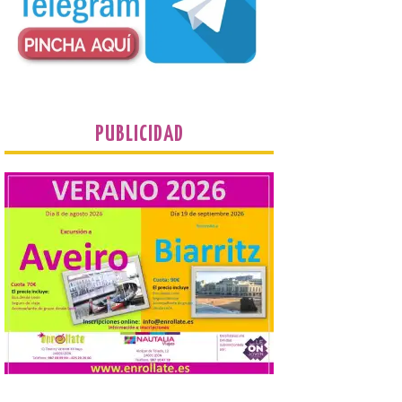
“Va de Monjas”, de José
Fernando Cornejo. Apertura de una doble
exposición de fotografía. Este viernes, 7
de agosto, a las 20,00 horas, en el
auditorio de Benavides de […]
Food trucks y música en
Valencia de Don Juan en
PUBLICIDAD
una nueva edición de
Castle Food 2026
7 Ago 2026
Castle Food combina la
música en directo con
food trucks y tiendas de
market esperando atraer
a miles de personas. La
localidad leonesa de Valencia de Don Juan
sigue adelante con su calendario de
eventos veraniegos para este año 2026.
[…]