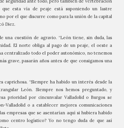
de seguridad ante todo, pero también de vertebración
 que esta vía de peaje está suponiendo un lastre
mo por el que discurre como para la unión de la capital
có Diez.
e una cuestión de agravio. “León tiene, sin duda, las
dad. El norte obliga al pago de un peaje, el oeste a
P ha centralizado todo el poder autonómico, no tenemos
 más grave, pasarán años antes de que consigamos una
es caprichosa. “Siempre ha habido un interés desde la
strangular León. Siempre nos hemos preguntado, y
sa prioridad por cincunvalar Valladolid o Burgos se
ón-Valladolid o a establecer mejores comunicaciones
 las empresas que se asentarían aquí si hubiera habido
omo centro logístico? Yo no tengo duda de que así