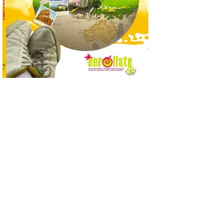
posición exacta del Sol y
así localizar el lugar ideal
para observar el eclipse
solar del 12 de agosto de 2026 sin
obstáculos. El visor es una herramienta a
la […]
Paradores renueva su
compromiso con La Vuelta
como patrocinador oficial
7 Ago 2026
La cadena hotelera pública
volverá a estar presente
en la zona de descanso
junto al control de firmas
y, como novedad, en el
Leaders Lounge, dos espacios exclusivos
para los ciclistas. El recorrido de La
Vuelta discurrirá junto a 17 […]
Última llamada: Eclipse