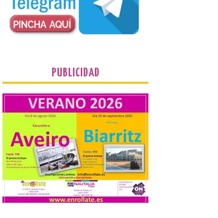
propietarios para exigirles medidas
inmediatas que frenen el deterioro y el
riesgo de colapso. Los procuradores de
Unión del Pueblo […]
La Universidad de León
distribuye folletos con la
PUBLICIDAD
programación del evento
del eclipse solar que
organiza con la ESA y el
Ayuntamiento
7 Ago 2026
Los materiales ya pueden
recogerse gratuitamente
en la Oficina de
Información Turística de
León e incluyen, además
del programa del evento, una guía
práctica con recomendaciones
elaboradas por especialistas para
observar el eclipse con seguridad León, 7
de agosto de 2026. La programación […]