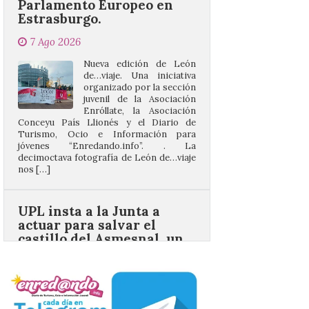
Nueva edición de León
de…viaje. Una iniciativa
organizado por la sección
juvenil de la Asociación
Enróllate, la Asociación
Conceyu País Llionés y el Diario de
Turismo, Ocio e Información para
jóvenes “Enredando.info”. . La
decimoctava fotografía de León de…viaje
nos […]
UPL insta a la Junta a
actuar para salvar el
castillo del Asmesnal, un
BIC en estado de ruina
7 Ago 2026
Un Bien de Interés
Cultural abandonado
desde 1949. Los
procuradores leonesistas
plantean que la Junta
contacte cuanto antes con los