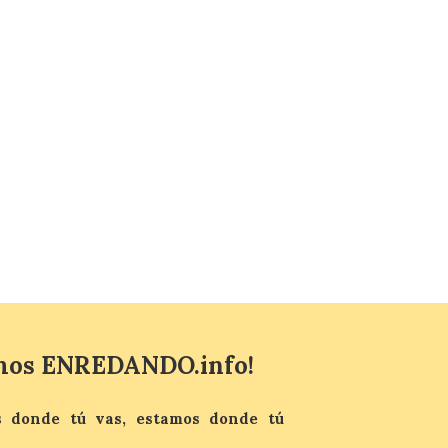
del fenómeno, con el
mayor aumento en
reservas, precios y
antelación de compra. El
auge de la demanda redefine la
planificación: reservas más anticipadas y
estancias más breves en torno al evento.
Madrid, 7 agosto de […]
mos ENREDANDO.info!
 donde tú vas, estamos donde tú