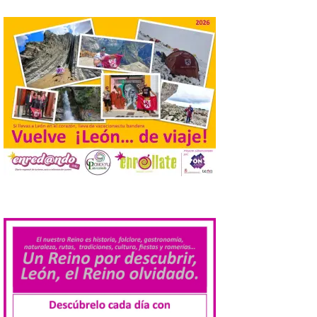
Laciana comienza su
programación para
disfrutar el eclipse total
del 12 de agosto
7 Ago 2026
Durante los días 1 y 2 de
agosto, tanto el público
infantil como el adulto
pudo disfrutar de un
planetario que se instaló
en el polideportivo municipal, con pases
.
de mañana dedicados preferentemente al
público infantil y, el resto del […]
Más de 200.000 jóvenes
nacidos en 2008 ya han
solicitado el Bono Cultural
Joven 2026 en su primer
mes de vigencia