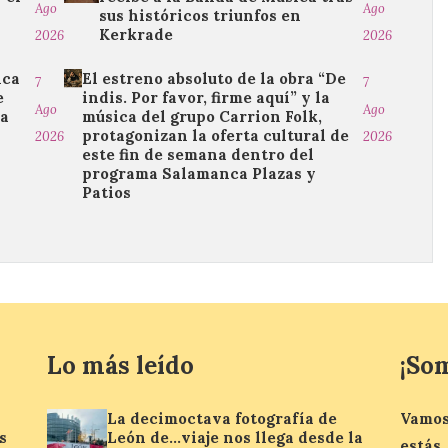
Ago
Ago
o
sus históricos triunfos en
Kerkrade
2026
2026
ica
El estreno absoluto de la obra “De
7
7
e
indis. Por favor, firme aquí” y la
Ago
Ago
da
música del grupo Carrion Folk,
protagonizan la oferta cultural de
2026
2026
este fin de semana dentro del
programa Salamanca Plazas y
Patios
Lo más leído
¡So
La decimoctava fotografía de
Vamos
s
León de…viaje nos llega desde la
estás.