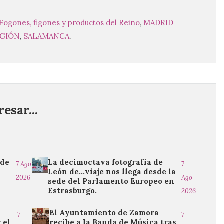
Fogones, figones y productos del Reino
,
MADRID
EGIÓN
,
SALAMANCA
.
esar...
 de
La decimoctava fotografía de
7 Ago
7
León de…viaje nos llega desde la
2026
Ago
sede del Parlamento Europeo en
Estrasburgo.
2026
El Ayuntamiento de Zamora
7
7
 el
recibe a la Banda de Música tras