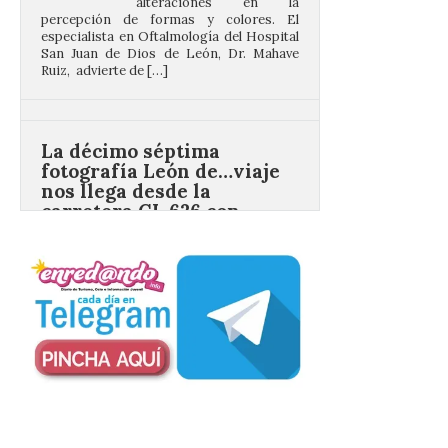
San Juan de Dios de León, Dr. Mahave
Ruiz, advierte de […]
La décimo séptima
fotografía León de…viaje
nos llega desde la
carretera CL 626 con
motivo de la marcha en
defensa de FEVE
6 Ago 2026
Nueva edición de León
de…viaje. Una iniciativa
organizado por la sección
juvenil de la Asociación
Enróllate, la Asociación
Conceyu País Llionés y el Diario de
Turismo, Ocio e Información para
jóvenes “Enredando.info”. Eduardo
Morán nos envía desde la carretera […]