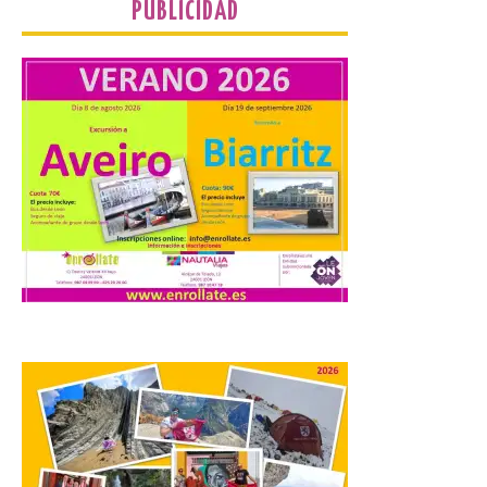
PUBLICIDAD
Camarzius fest: frente al
macroevento, un festival
cultural transformador
que apuesta por el legado.
6 Ago 2026
Los días 7, 8 y 9 de agosto
de 2026, Camarzana de
Tera volverá a convertirse
en punto de encuentro,
con la Villa Romana de
Orpheus. Vivimos un momento en el que la
música en directo mueve grandes
fenómenos de […]
El Ayuntamiento de
Cabrillanes analizará,