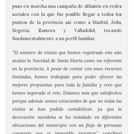
puso en marcha una campaña de difusión en redes
sociales con la que fue posible llegar a todos los
puntos de la provincia así como a Madrid, Ávila,
Segovia, Zamora y Valladolid, tocando
fundamentalmente a un perfil familiar.
“El número de visitas que hemos registrado este año
avalan la Navidad de Santa Marta como un referente
en la provincia. A pesar de contar con unos recursos
El Ayuntamiento de La
Bañeza presenta el
limitados, hemos trabajado para poder ofrecer las
Festival One More Time,
mejores propuestas para toda la familia y creo que
una cita con la música de
hemos superado el reto. Estamos más que satisfechos
los 80 y 90 para el 16 de
agosto en la Plaza Mayor.
porque además somos conscientes de que no todas las
visitas se han podido contabilizar, ya que la
6 Ago 2026
decoración navideña se ha instalado en diferentes
ubicaciones del municipio con un flujo de personas
Se celebrará el próximo
constante que es imposible registrar
”, concluyó
domingo 16 de agosto, a