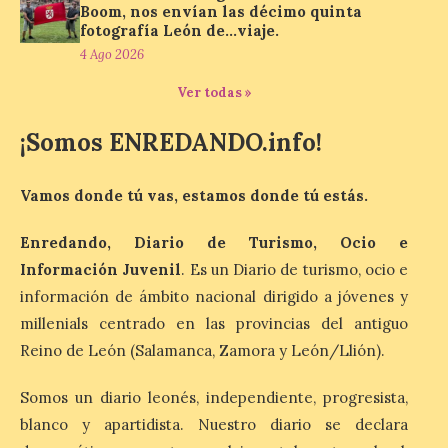
Boom, nos envían las décimo quinta
fotografía León de…viaje.
Al hilo del estreno de La
4 Ago 2026
Odisea de Christopher
Nolan. La pieza de vídeo
reúne una selección de
Ver todas »
obras relacionadas con la
Antigüedad clásica, la mitología y los
¡Somos ENREDANDO.info!
viajes, que se suceden al ritmo de un
evocador tema de La […]
Vamos donde tú vas, estamos donde tú estás.
Patrimonio Nacional
Enredando, Diario de Turismo, Ocio e
cancela la temporada de
Información Juvenil
. Es un Diario de turismo, ocio e
fuentes de La Granja ante
información de ámbito nacional dirigido a jóvenes y
la escasez de agua
millenials centrado en las provincias del antiguo
6 Ago 2026
Reino de León (Salamanca, Zamora y León/Llión).
Esta medida afecta a los
Somos un diario leonés, independiente, progresista,
espectáculos nocturnos
blanco y apartidista. Nuestro diario se declara
de la Fuente Baños de
Diana previstos para los