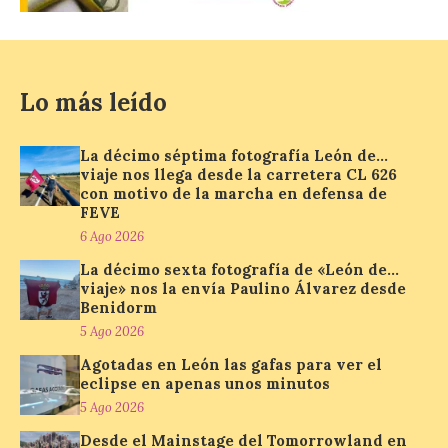
6 Ago 2026
Lo más leído
La programación
incorpora un amplio
calendario de actividades
de animación dirigidas a
La décimo séptima fotografía León de…
todos los públicos. La
viaje nos llega desde la carretera CL 626
Bañeza inauguró en la tarde de este
con motivo de la marcha en defensa de
martes 4 de agosto una nueva edición de
FEVE
su tradicional Mercado Medieval, que
hasta el próximo 6 […]
6 Ago 2026
La décimo sexta fotografía de «León de…
viaje» nos la envía Paulino Álvarez desde
Benidorm
Un viaje a la Antigüedad:
el Museo del Prado
5 Ago 2026
propone un recorrido por
Agotadas en León las gafas para ver el
obras de su Colección de
eclipse en apenas unos minutos
inspiración clásica
5 Ago 2026
6 Ago 2026
Desde el Mainstage del Tomorrowland en