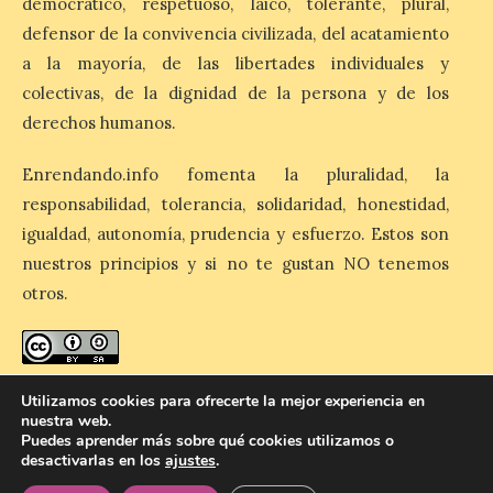
democrático, respetuoso, laico, tolerante, plural,
días 8, 15 y 22 de agosto,
defensor de la convivencia civilizada, del acatamiento
así como al encendido extraordinario del
día 25. La reserva de agua en el estanque
a la mayoría, de las libertades individuales y
«El Mar», […]
colectivas, de la dignidad de la persona y de los
derechos humanos.
El Descenso Internacional
Enrendando.info fomenta la pluralidad, la
del Sella arranca con el
homenaje a los campeones
responsabilidad, tolerancia, solidaridad, honestidad,
y el izado de las banderas
igualdad, autonomía, prudencia y esfuerzo. Estos son
autonómicas
nuestros principios y si no te gustan NO tenemos
6 Ago 2026
otros.
La 88.ª edición del
Descenso Internacional
enredando.info está bajo
licencia de Creative Commons
del Sella reunirá este año a
Utilizamos cookies para ofrecerte la mejor experiencia en
1.291 palistas distribuidos
Reconocimiento-CompartirIgual 4.0 Internacional
.
nuestra web.
en 874 embarcaciones,
Puedes aprender más sobre qué cookies utilizamos o
con representación de 22 países,
desactivarlas en los
ajustes
.
consolidando una vez más a la prueba
asturiana como una de las grandes