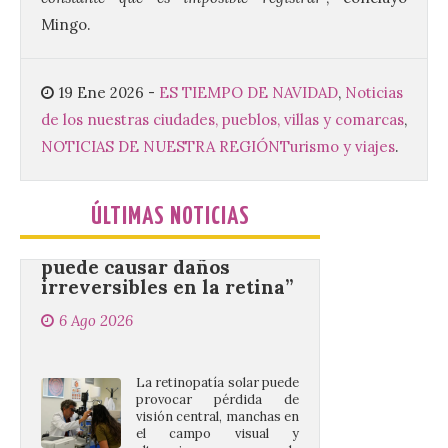
partir de las 23:00 horas,
Mingo.
en la Plaza Mayor de la
ciudad. El Salón de Plenos
del Ayuntamiento de La Bañeza ha
acogido esta mañana la presentación
19 Ene 2026
-
ES TIEMPO DE NAVIDAD
,
Noticias
oficial del Festival One […]
de los nuestras ciudades, pueblos, villas y comarcas
,
NOTICIAS DE NUESTRA REGIÓN
Turismo y viajes
.
“Mirar un eclipse sin
protección adecuada
ÚLTIMAS NOTICIAS
puede causar daños
irreversibles en la retina”
6 Ago 2026
La retinopatía solar puede
provocar pérdida de
visión central, manchas en
el campo visual y
alteraciones en la
percepción de formas y colores. El
especialista en Oftalmología del Hospital