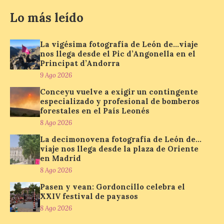
León de…viaje nos llega
desde el Pic d’Angonella
Lo más leído
en el Principat d’Andorra
9 Ago 2026
La vigésima fotografía de León de…viaje
nos llega desde el Pic d’Angonella en el
Principat d’Andorra
Nueva edición de León
9 Ago 2026
de…viaje. Una iniciativa
organizado por la sección
Conceyu vuelve a exigir un contingente
juvenil de la Asociación
especializado y profesional de bomberos
Enróllate, la Asociación
forestales en el País Leonés
Conceyu País Llionés y el Diario de
Turismo, Ocio e Información para
8 Ago 2026
jóvenes “Enredando.info”. Miguel Robles
nos envía la vigésima fotografía de […]
La decimonovena fotografía de León de…
viaje nos llega desde la plaza de Oriente
en Madrid
8 Ago 2026
Concierto del Iberia
Marimba Ensemble en la
Pasen y vean: Gordoncillo celebra el
Plaza del Ayuntamiento de
XXIV festival de payasos
Ponferrada
8 Ago 2026
9 Ago 2026