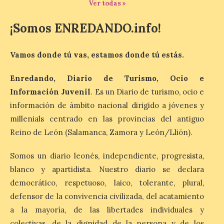
Ver todas »
¡Somos ENREDANDO.info!
Iberia Marimba es un es
un encuentro
internacional que se
Vamos donde tú vas, estamos donde tú estás.
celebra en el mes de
agosto en la localidad
gallega de Merza, dedicado a la marimba y
Enredando, Diario de Turismo, Ocio e
la música de cámara. La Plaza del
Ayuntamiento de Ponferrada acogerá
Información Juvenil
. Es un Diario de turismo, ocio e
este domingo, […]
información de ámbito nacional dirigido a jóvenes y
millenials centrado en las provincias del antiguo
Reino de León (Salamanca, Zamora y León/Llión).
MADO Madrid Orgullo
2026 vuelve a situarse
Somos un diario leonés, independiente, progresista,
como uno de los
principales motores
blanco y apartidista. Nuestro diario se declara
económicos y turísticos de
democrático, respetuoso, laico, tolerante, plural,
Madrid
defensor de la convivencia civilizada, del acatamiento
9 Ago 2026
a la mayoría, de las libertades individuales y
colectivas, de la dignidad de la persona y de los