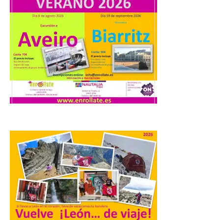
El profesorado de la
Facultad de Ciencias de la
Actividad Física y del
Deporte de la ULE diseña
una propuesta que
combina acción rápida, toma de
decisiones y colaboración estratégica sin
que ningún participante quede excluido
del juego. GEO-Arena nace […]
Transportes activa un
dispositivo especial para
facilitar la movilidad
durante el eclipse total de
Sol del 12 de agosto
9 Ago 2026
Renfe reforzará servicios
de Media Distancia
especialmente en Galicia,