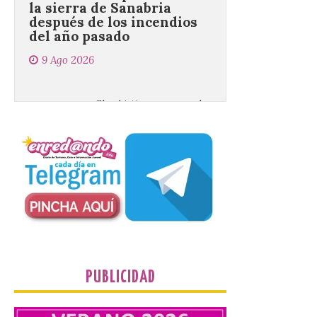
9 Ago 2026
El objetivo es que las
personas después de
hacer una cima acudan a
un comercio local para
que le selle el pasaporte,
de este modo también se colabora con el
comercio local sanabrés después de los
graves incendios de 2025. […]
Nace GEO-Arena: un
nuevo deporte creado en
la Universidad de León
para que nadie quede
fuera del juego
PUBLICIDAD
9 Ago 2026