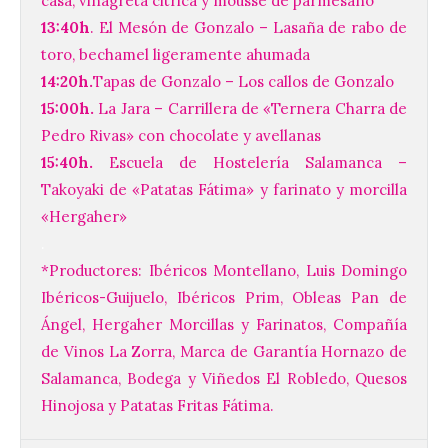
casa, vinagreta citrica y mousse de parmesano
13:40h
. El Mesón de Gonzalo – Lasaña de rabo de
toro, bechamel ligeramente ahumada
14:20h.
Tapas de Gonzalo – Los callos de Gonzalo
15:00h.
La Jara – Carrillera de «Ternera Charra de
Pedro Rivas» con chocolate y avellanas
Brujería Fest Summer un
15:40h.
Escuela de Hostelería Salamanca –
festival que se celebrará
Takoyaki de «Patatas Fátima» y farinato y morcilla
el 11 de agosto en la
Bañeza
«Hergaher»
.
9 Ago 2026
*Productores: Ibéricos Montellano, Luis Domingo
Ibéricos-Guijuelo, Ibéricos Prim, Obleas Pan de
El Ayuntamiento de La
Ángel, Hergaher Morcillas y Farinatos, Compañía
Bañeza presenta el
Brujería Fest Summer
de Vinos La Zorra, Marca de Garantía Hornazo de
Edition, una nueva cita
Salamanca, Bodega y Viñedos El Robledo, Quesos
musical de las fiestas
patronales. El salón de plenos del
Hinojosa y Patatas Fritas Fátima.
Ayuntamiento de La Bañeza acogió el 4 de
agosto la presentación oficial del Brujería
Fest Summer […]