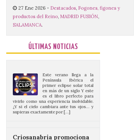
27 Ene 2026
-
Destacados
,
Fogones, figones y
productos del Reino
,
MADRID FUSIÓN
,
El gran libro del eclipse
SALAMANCA
.
9 Ago 2026
ÚLTIMAS NOTICIAS
Este verano llega a la
Península Ibérica el
primer eclipse solar total
en más de un siglo Y este
es el libro perfecto para
vivirlo como una experiencia inolvidable.
¿Y si el cielo cambiara ante tus ojos… y
supieras exactamente por […]
Criosanabria promociona
la sierra de Sanabria
después de los incendios
del año pasado