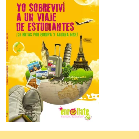
La Comarca de las Cinco
Villas, un lugar ideal para
ver el eclipse solar
9 Ago 2026
El próximo 12 de agosto
se producirá el fenómeno
natural excepcional que
podrá verse en muchos
puntos de la comarca,
pero hay que recordar que la observación
debe hacerse siguiendo las pautas de
seguridad recomendadas. La Comarca de
Cinco Villas […]
La vigésima fotografía de