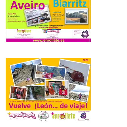
Ayuntamiento
7 Ago 2026
Los materiales ya pueden
recogerse gratuitamente
en la Oficina de
Información Turística de
León e incluyen, además
del programa del evento, una guía
práctica con recomendaciones
elaboradas por especialistas para
observar el eclipse con seguridad León, 7
de agosto de 2026. La programación […]
Laciana comienza su
programación para
disfrutar el eclipse total
del 12 de agosto
7 Ago 2026