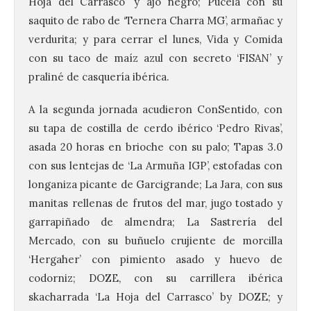
Hoja del Carrasco’ y ajo negro; Pucela con su
saquito de rabo de ‘Ternera Charra MG’, armañac y
verdurita; y para cerrar el lunes, Vida y Comida
con su taco de maíz azul con secreto ‘FISAN’ y
praliné de casquería ibérica.
A la segunda jornada acudieron ConSentido, con
su tapa de costilla de cerdo ibérico ‘Pedro Rivas’,
asada 20 horas en brioche con su palo; Tapas 3.0
con sus lentejas de ‘La Armuña IGP’, estofadas con
longaniza picante de Garcigrande; La Jara, con sus
manitas rellenas de frutos del mar, jugo tostado y
garrapiñado de almendra; La Sastrería del
Mercado, con su buñuelo crujiente de morcilla
‘Hergaher’ con pimiento asado y huevo de
codorniz; DOZE, con su carrillera ibérica
skacharrada ‘La Hoja del Carrasco’ by DOZE; y