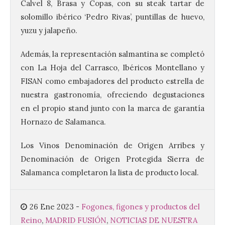
Calvel 8, Brasa y Copas, con su steak tartar de
solomillo ibérico ‘Pedro Rivas’, puntillas de huevo,
yuzu y jalapeño.
Vuelve la tradicional Feria
de Dulces del Convento a
Además, la representación salmantina se completó
Gradefes
con La Hoja del Carrasco, Ibéricos Montellano y
7 Ago 2026
FISAN como embajadores del producto estrella de
nuestra gastronomía, ofreciendo degustaciones
en el propio stand junto con la marca de garantía
Tendrá lugar el 9 de
agosto en los aledaños del
Hornazo de Salamanca.
monasterio cisterciense
de Santa María la Real de
Gradefes. Una cita
Los Vinos Denominación de Origen Arribes y
imprescindible para disfrutar de los
Denominación de Origen Protegida Sierra de
mejores dulces conventuales, tradición,
cultura y un ambiente único. El
Salamanca completaron la lista de producto local.
Ayuntamiento de Gradefes, intentando
[…]
26 Ene 2023
-
Fogones, figones y productos del
Reino
,
MADRID FUSIÓN
,
NOTICIAS DE NUESTRA