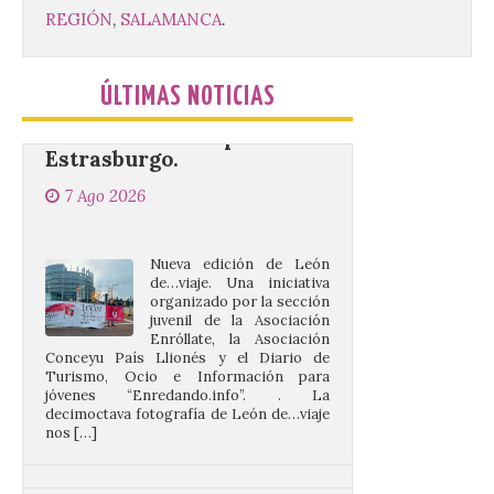
La decimoctava fotografía
REGIÓN
,
SALAMANCA
.
de León de…viaje nos llega
desde la sede del
Parlamento Europeo en
Estrasburgo.
ÚLTIMAS NOTICIAS
7 Ago 2026
Nueva edición de León
de…viaje. Una iniciativa
organizado por la sección
juvenil de la Asociación
Enróllate, la Asociación
Conceyu País Llionés y el Diario de
Turismo, Ocio e Información para
jóvenes “Enredando.info”. . La
decimoctava fotografía de León de…viaje
nos […]
UPL insta a la Junta a
actuar para salvar el