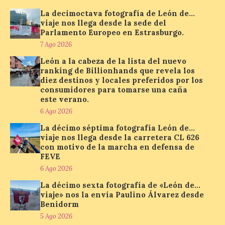
solar del 12 de agosto de 2026 sin
La decimoctava fotografía de León de…
obstáculos. El visor es una herramienta a
viaje nos llega desde la sede del
la […]
Parlamento Europeo en Estrasburgo.
7 Ago 2026
León a la cabeza de la lista del nuevo
Paradores renueva su
ranking de Billionhands que revela los
compromiso con La Vuelta
diez destinos y locales preferidos por los
como patrocinador oficial
consumidores para tomarse una caña
este verano.
7 Ago 2026
6 Ago 2026
La décimo séptima fotografía León de…
La cadena hotelera pública
viaje nos llega desde la carretera CL 626
volverá a estar presente
con motivo de la marcha en defensa de
en la zona de descanso
FEVE
junto al control de firmas
y, como novedad, en el
6 Ago 2026
Leaders Lounge, dos espacios exclusivos
La décimo sexta fotografía de «León de…
para los ciclistas. El recorrido de La
Vuelta discurrirá junto a 17 […]
viaje» nos la envía Paulino Álvarez desde
Benidorm
5 Ago 2026