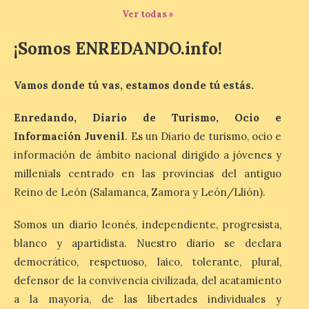
Última llamada: Eclipse
Ver todas »
total del 12 de agosto.
Dónde alojarse y a qué
¡Somos ENREDANDO.info!
precio
7 Ago 2026
Vamos donde tú vas, estamos donde tú estás.
Enredando, Diario de Turismo, Ocio e
León es la provincia más
económica (116€/noche),
Información Juvenil
. Es un Diario de turismo, ocio e
pero también una de las
información de ámbito nacional dirigido a jóvenes y
más agotadas: solo un 4%
de alojamientos libres.
millenials centrado en las provincias del antiguo
Zamora, Palencia y Álava son las
provincias con menos margen: apenas un
Reino de León (Salamanca, Zamora y León/Llión).
1% de los alojamientos siguen libres para
esas […]
Somos un diario leonés, independiente, progresista,
blanco y apartidista. Nuestro diario se declara
democrático, respetuoso, laico, tolerante, plural,
El eclipse genera un boom
defensor de la convivencia civilizada, del acatamiento
de reservas hoteleras y
precios desorbitados,
a la mayoría, de las libertades individuales y