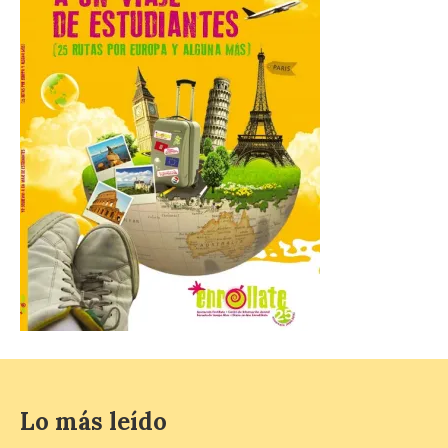
años en 2026 pueden
solicitar esta ayuda en la
web
https://bonoculturajoven.gob.es/ hasta el
31 de octubre. Desde este año, los 400
euros del Bono pueden utilizarse tanto
para consumir productos culturales como
[…]
El Gobierno de España
lanza un visor web para
localizar y disfrutar del
eclipse solar del 12 de
agosto con seguridad
7 Ago 2026
Se trata de un visor web
que permite conocer la
posición exacta del Sol y
Lo más leído
así localizar el lugar ideal
para observar el eclipse