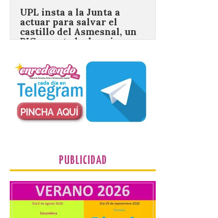
castillo del Asmesnal, un
BIC en estado de ruina
7 Ago 2026
Un Bien de Interés
Cultural abandonado
desde 1949. Los
procuradores leonesistas
plantean que la Junta
contacte cuanto antes con los
propietarios para exigirles medidas
inmediatas que frenen el deterioro y el
riesgo de colapso. Los procuradores de
Unión del Pueblo […]
PUBLICIDAD
La Universidad de León
distribuye folletos con la
programación del evento
del eclipse solar que
organiza con la ESA y el