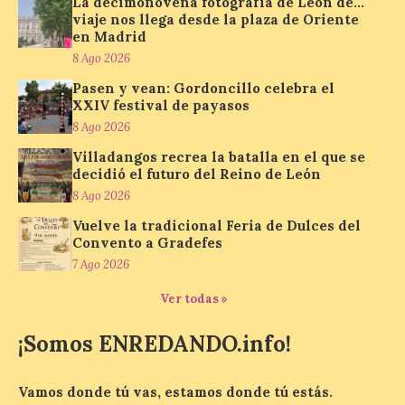
La decimonovena fotografía de León de…
gratuita. El horario de
viaje nos llega desde la plaza de Oriente
apertura es de martes a
en Madrid
domingo, de 11:30 a 13:30 horas y de 18:00
a 21:00 horas. La Sala de San Eloy […]
8 Ago 2026
Pasen y vean: Gordoncillo celebra el
XXIV festival de payasos
Pasen y vean: Gordoncillo
8 Ago 2026
celebra el XXIV festival de
Villadangos recrea la batalla en el que se
payasos
decidió el futuro del Reino de León
8 Ago 2026
8 Ago 2026
Vuelve la tradicional Feria de Dulces del
Convento a Gradefes
La información en la web
del Ayuntamiento sobre
7 Ago 2026
este evento es del año
2022 y la de su página de
Ver todas »
turismo de 2025 La firme
apuesta cultural que en las últimas
¡Somos ENREDANDO.info!
décadas viene desarrollando Gordoncillo,
tiene un momento culminante en […]
Vamos donde tú vas, estamos donde tú estás.