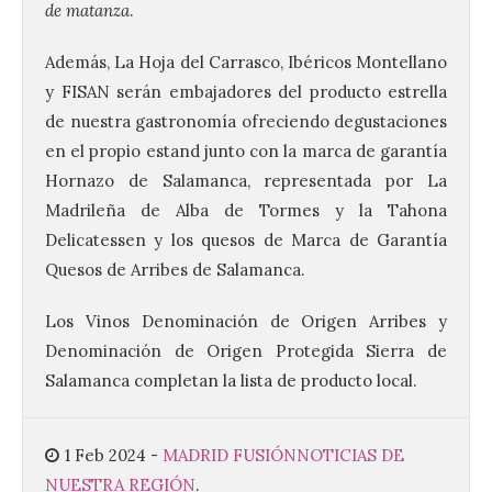
de matanza
.
Además, La Hoja del Carrasco, Ibéricos Montellano
y FISAN serán embajadores del producto estrella
de nuestra gastronomía ofreciendo degustaciones
La decimonovena
en el propio estand junto con la marca de garantía
fotografía de León de…
Hornazo de Salamanca, representada por La
viaje nos llega desde la
plaza de Oriente en
Madrileña de Alba de Tormes y la Tahona
Madrid
Delicatessen y los quesos de Marca de Garantía
8 Ago 2026
Quesos de Arribes de Salamanca.
Los Vinos Denominación de Origen Arribes y
Nueva edición de León
Denominación de Origen Protegida Sierra de
de…viaje. Una iniciativa
organizado por la sección
Salamanca completan la lista de producto local.
juvenil de la Asociación
Enróllate, la Asociación
Conceyu País Llionés y el Diario de
Turismo, Ocio e Información para
1 Feb 2024
-
MADRID FUSIÓN
NOTICIAS DE
jóvenes “Enredando.info”. Pilar Aller Aller
NUESTRA REGIÓN
.
nos envía la décimo […]