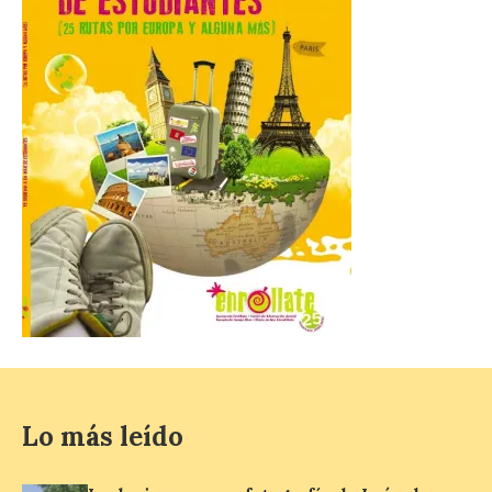
próximo 4 de octubre,
plantea tanto los temas
que más preocupaban y
fascinaban a este autor de talla
internacional como las múltiples técnicas
que usó y sus sólidos vínculos con la
Montaña Occidental. […]
Más de 10.000 personas
han visitado las
exposiciones ‘Alma de
América. Arte y mito
precolombino’ y ‘Mundus
Novus’ en la Sala de San
Eloy
8 Ago 2026
Lo más leído
Ambas exposiciones se
podrán visitar hasta el 30
de agosto y la entrada es