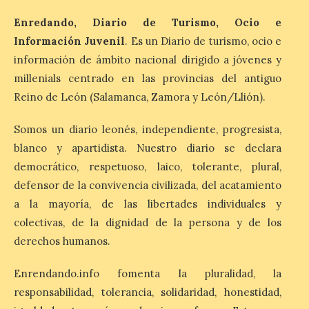
Villadangos recrea la
Enredando, Diario de Turismo, Ocio e
batalla en el que se
Información Juvenil
. Es un Diario de turismo, ocio e
decidió el futuro del Reino
de León
información de ámbito nacional dirigido a jóvenes y
millenials centrado en las provincias del antiguo
8 Ago 2026
Reino de León (Salamanca, Zamora y León/Llión).
Una de las novedades de
Somos un diario leonés, independiente, progresista,
esta edición de la Batalla
blanco y apartidista. Nuestro diario se declara
de Villadangos es el plato
principal del Menú, un
democrático, respetuoso, laico, tolerante, plural,
cordero asado al fuego y
las brasas in situ durante 5 horas. . Los
defensor de la convivencia civilizada, del acatamiento
días 7, 8 y 9 de este […]
a la mayoría, de las libertades individuales y
colectivas, de la dignidad de la persona y de los
derechos humanos.
Vuelve la tradicional Feria
de Dulces del Convento a
Enrendando.info fomenta la pluralidad, la
Gradefes
responsabilidad, tolerancia, solidaridad, honestidad,
7 Ago 2026