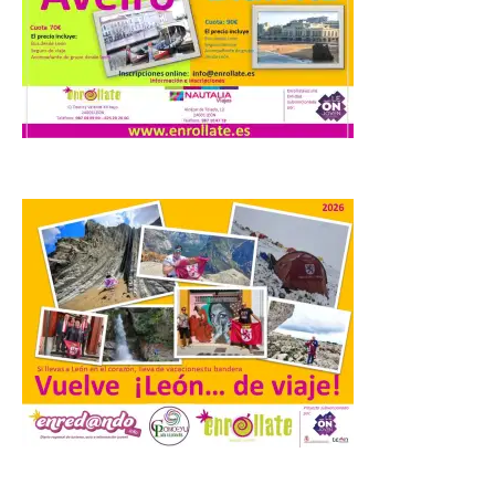
8 Ago 2026
La inauguración contó
con la presencia del
alcalde de Astorga, José
Luis Nieto, que se acercó
hasta la feria acompañado
por el organizador de la iniciativa, Isaac
Cancillo Carro. Astorga, 8 de agosto de
2026. — La I Feria de […]
El Jamón de bellota 100 %
ibérico «Guillén» de
Guijuelo ha sido el
ganador al mejor jamón de
bellota ibérico
8 Ago 2026
.