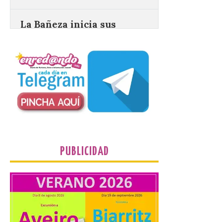
La Bañeza inicia sus
fiestas con el pregón a
cargo de Arturo Martínez
Matilla
8 Ago 2026
El Ayuntamiento de La
Bañeza designa a Arturo
Martínez Matilla como
pregonero de las Fiestas
2026. Tendrá lugar este
sábado 8 de agosto a las 21,00 horas en el
teatro municipal de La Bañeza. El
comunicador astorgano Arturo Martínez
Matilla, […]
PUBLICIDAD
La I Feria de la Cerveza
Artesana de Astorga
arranca con una gran
acogida del público